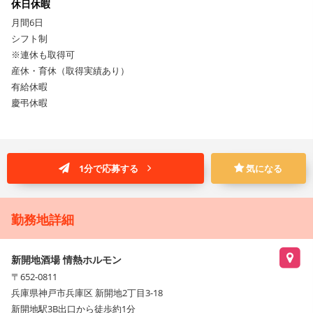
休日休暇
月間6日
シフト制
※連休も取得可
産休・育休（取得実績あり）
有給休暇
慶弔休暇
1分で応募する
気になる
勤務地詳細
新開地酒場 情熱ホルモン
〒652-0811
兵庫県神戸市兵庫区 新開地2丁目3-18
新開地駅3B出口から徒歩約1分