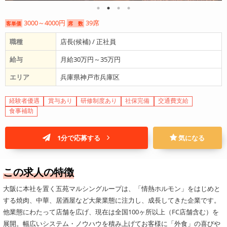
3000～4000円
39席
客単価
席 数
職種
店長(候補) / 正社員
給与
月給30万円～35万円
エリア
兵庫県神戸市兵庫区
経験者優遇
賞与あり
研修制度あり
社保完備
交通費支給
食事補助
1分で応募する
気になる
この求人の特徴
大阪に本社を置く五苑マルシングループは、「情熱ホルモン」をはじめと
する焼肉、中華、居酒屋など大衆業態に注力し、成長してきた企業です。
他業態にわたって店舗を広げ、現在は全国100ヶ所以上（FC店舗含む）を
展開。幅広いシステム・ノウハウを積み上げてお客様に「外食」の喜びや