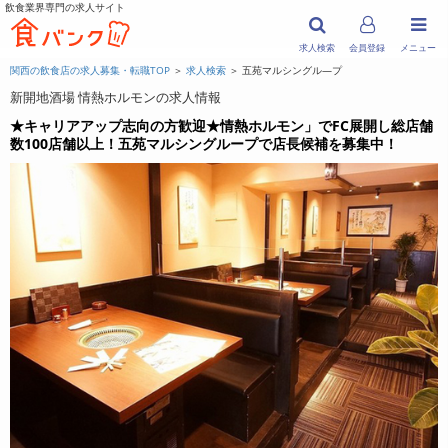
飲食業界専門の求人サイト
求人検索
会員登録
メニュー
関西の飲食店の求人募集・転職TOP
＞
求人検索
＞ 五苑マルシングル―プ
新開地酒場 情熱ホルモンの求人情報
★キャリアアップ志向の方歓迎★情熱ホルモン」でFC展開し総店舗
数100店舗以上！五苑マルシングループで店長候補を募集中！