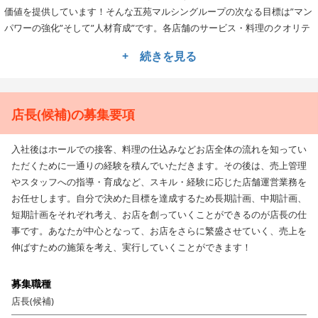
価値を提供しています！そんな五苑マルシングループの次なる目標は”マン
パワーの強化”そして”人材育成”です。各店舗のサービス・料理のクオリテ
ィを底上げし、100年企業を目指します。
+ 続きを見る
★安定企業でキャリアアップが叶う！
オペレーションの構築、企画販促、数値管理、店舗立ち上げなど多岐にわ
たる業務で活躍できるチャンスがありますので、まずは自らの得意分野を
店長(候補)の募集要項
活かしてお店作りにチャレンジしてくださいね！店長からSV、営業課長な
どキャリアアップできる環境も整っていますよ！
入社後はホールでの接客、料理の仕込みなどお店全体の流れを知ってい
ただくために一通りの経験を積んでいただきます。その後は、売上管理
★★様々な制度も多数♪長期的に勤務できる職場です！
やスタッフへの指導・育成など、スキル・経験に応じた店舗運営業務を
五苑マルシングループでは、全従業員を対象にした「セブンスター」制度
お任せします。自分で決めた目標を達成するため長期計画、中期計画、
があります。
短期計画をそれぞれ考え、お店を創っていくことができるのが店長の仕
「身だしなみ・笑顔・正確さ・お客様満足」など7項目の★があり、5つ以
事です。あなたが中心となって、お店をさらに繁盛させていく、売上を
上の★を獲得するとサービスのスペシャリストとして認定されます。
伸ばすための施策を考え、実行していくことができます！
その他、包丁の研ぎ方や肉の切り方など詳しい指導を受けることができる
「ミートアカデミー」、飲食店の運営方法など専門的に学ぶことができる
募集職種
「K&Kスクール」などの受講も可能ですよ。
店長(候補)