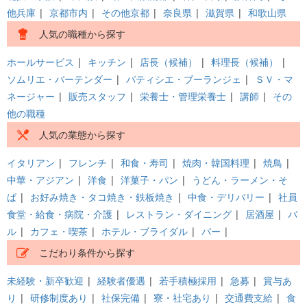
他兵庫
|
京都市内
|
その他京都
|
奈良県
|
滋賀県
|
和歌山県
人気の職種から探す
ホールサービス
|
キッチン
|
店長（候補）
|
料理長（候補）
|
ソムリエ・バーテンダー
|
パティシエ・ブーランジェ
|
ＳＶ・マ
ネージャー
|
販売スタッフ
|
栄養士・管理栄養士
|
講師
|
その
他の職種
人気の業態から探す
イタリアン
|
フレンチ
|
和食・寿司
|
焼肉・韓国料理
|
焼鳥
|
中華・アジアン
|
洋食
|
洋菓子・パン
|
うどん・ラーメン・そ
ば
|
お好み焼き・タコ焼き・鉄板焼き
|
中食・デリバリー
|
社員
食堂・給食・病院・介護
|
レストラン・ダイニング
|
居酒屋
|
バ
ル
|
カフェ・喫茶
|
ホテル・ブライダル
|
バー
|
こだわり条件から探す
未経験・新卒歓迎
|
経験者優遇
|
若手積極採用
|
急募
|
賞与あ
り
|
研修制度あり
|
社保完備
|
寮・社宅あり
|
交通費支給
|
食