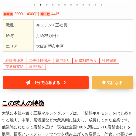
3000～4000円
44席
客単価
席 数
職種
キッチン / 正社員
給与
月給25万円～
エリア
大阪府堺市中区
経験者優遇
若手積極採用
賞与あり
研修制度あり
社保完備
交通費支給
食事補助
1分で応募する
気になる
この求人の特徴
大阪に本社を置く五苑マルシングループは、「情熱ホルモン」をはじめと
する焼肉、中華、居酒屋など大衆業態に注力し、成長してきた企業です。
他業態にわたって店舗を広げ、現在は全国100ヶ所以上（FC店舗含む）を
展開。幅広いシステム・ノウハウを積み上げてお客様に「外食」の喜びや