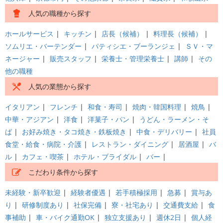
人気の職種から探す
ホールサービス
|
キッチン
|
店長（候補）
|
料理長（候補）
|
ソムリエ・バーテンダー
|
パティシエ・ブーランジェ
|
ＳＶ・マ
ネージャー
|
販売スタッフ
|
栄養士・管理栄養士
|
講師
|
その
他の職種
人気の業態から探す
イタリアン
|
フレンチ
|
和食・寿司
|
焼肉・韓国料理
|
焼鳥
|
中華・アジアン
|
洋食
|
洋菓子・パン
|
うどん・ラーメン・そ
ば
|
お好み焼き・タコ焼き・鉄板焼き
|
中食・デリバリー
|
社員
食堂・給食・病院・介護
|
レストラン・ダイニング
|
居酒屋
|
バ
ル
|
カフェ・喫茶
|
ホテル・ブライダル
|
バー
|
こだわり条件から探す
未経験・新卒歓迎
|
経験者優遇
|
若手積極採用
|
急募
|
賞与あ
り
|
研修制度あり
|
社保完備
|
寮・社宅あり
|
交通費支給
|
食
事補助
|
車・バイク通勤OK
|
独立支援あり
|
週休2日
|
個人経