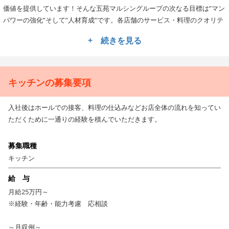
価値を提供しています！そんな五苑マルシングループの次なる目標は”マン
パワーの強化”そして”人材育成”です。各店舗のサービス・料理のクオリテ
ィを底上げし、100年企業を目指します。
+ 続きを見る
★安定企業でキャリアアップが叶う！
オペレーションの構築、企画販促、数値管理、店舗立ち上げなど多岐にわ
たる業務で活躍できるチャンスがありますので、まずは自らの得意分野を
キッチンの募集要項
活かしてお店作りにチャレンジしてくださいね！店舗スタッフ→チーフ→
店長、SV、営業課長などキャリアアップできる環境も整っていますよ！。
入社後はホールでの接客、料理の仕込みなどお店全体の流れを知ってい
ただくために一通りの経験を積んでいただきます。
★★様々な制度も多数♪長期的に勤務できる職場です！
五苑マルシングループでは、全従業員を対象にした「セブンスター」制度
募集職種
があります。
キッチン
「身だしなみ・笑顔・正確さ・お客様満足」など7項目の★があり、5つ以
上の★を獲得するとサービスのスペシャリストとして認定されます。
給 与
その他、包丁の研ぎ方や肉の切り方など詳しい指導を受けることができる
月給25万円～
「ミートアカデミー」、飲食店の運営方法など専門的に学ぶことができる
※経験・年齢・能力考慮 応相談
「K&Kスクール」などの受講も可能ですよ。
～月収例～