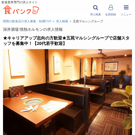
飲食業界専門の求人サイト
求人検索
会員登録
メニュー
関西の飲食店の求人募集・転職TOP
＞
求人検索
＞ 五苑マルシングル―プ
深井酒場 情熱ホルモンの求人情報
★キャリアアップ志向の方歓迎★五苑マルシングループで店舗スタ
ッフを募集中！【20代若手歓迎】