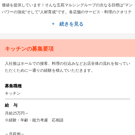
価値を提供しています！そんな五苑マルシングループの次なる目標は”マン
パワーの強化”そして”人材育成”です。各店舗のサービス・料理のクオリテ
ィを底上げし、100年企業を目指します。
+ 続きを見る
★安定企業でキャリアアップが叶う！
オペレーションの構築、企画販促、数値管理、店舗立ち上げなど多岐にわ
たる業務で活躍できるチャンスがありますので、まずは自らの得意分野を
キッチンの募集要項
活かしてお店作りにチャレンジしてくださいね！店舗スタッフ→チーフ→
店長、SV、営業課長などキャリアアップできる環境も整っていますよ！。
入社後はホールでの接客、料理の仕込みなどお店全体の流れを知ってい
ただくために一通りの経験を積んでいただきます。
★★様々な制度も多数♪長期的に勤務できる職場です！
五苑マルシングループでは、全従業員を対象にした「セブンスター」制度
募集職種
があります。
キッチン
「身だしなみ・笑顔・正確さ・お客様満足」など7項目の★があり、5つ以
上の★を獲得するとサービスのスペシャリストとして認定されます。
給 与
その他、包丁の研ぎ方や肉の切り方など詳しい指導を受けることができる
月給25万円～
「ミートアカデミー」、飲食店の運営方法など専門的に学ぶことができる
※経験・年齢・能力考慮 応相談
「K&Kスクール」などの受講も可能ですよ。
～月収例～