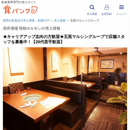
飲食業界専門の求人サイト
求人検索
会員登録
メニュー
関西の飲食店の求人募集・転職TOP
＞
求人検索
＞ 五苑マルシングル―プ
深井酒場 情熱ホルモンの求人情報
★キャリアアップ志向の方歓迎★五苑マルシングループで店舗スタ
ッフを募集中！【20代若手歓迎】