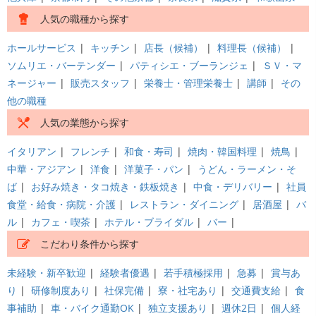
人気の職種から探す
ホールサービス
|
キッチン
|
店長（候補）
|
料理長（候補）
|
ソムリエ・バーテンダー
|
パティシエ・ブーランジェ
|
ＳＶ・マ
ネージャー
|
販売スタッフ
|
栄養士・管理栄養士
|
講師
|
その
他の職種
人気の業態から探す
イタリアン
|
フレンチ
|
和食・寿司
|
焼肉・韓国料理
|
焼鳥
|
中華・アジアン
|
洋食
|
洋菓子・パン
|
うどん・ラーメン・そ
ば
|
お好み焼き・タコ焼き・鉄板焼き
|
中食・デリバリー
|
社員
食堂・給食・病院・介護
|
レストラン・ダイニング
|
居酒屋
|
バ
ル
|
カフェ・喫茶
|
ホテル・ブライダル
|
バー
|
こだわり条件から探す
未経験・新卒歓迎
|
経験者優遇
|
若手積極採用
|
急募
|
賞与あ
り
|
研修制度あり
|
社保完備
|
寮・社宅あり
|
交通費支給
|
食
事補助
|
車・バイク通勤OK
|
独立支援あり
|
週休2日
|
個人経