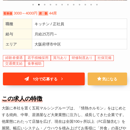
3000～4000円
44席
客単価
席 数
職種
キッチン / 正社員
給与
月給25万円～
エリア
大阪府堺市中区
経験者優遇
若手積極採用
賞与あり
研修制度あり
社保完備
交通費支給
食事補助
1分で応募する
気になる
この求人の特徴
大阪に本社を置く五苑マルシングループは、「情熱ホルモン」をはじめと
する焼肉、中華、居酒屋など大衆業態に注力し、成長してきた企業です。
他業態にわたって店舗を広げ、現在は全国100ヶ所以上（FC店舗含む）を
展開。幅広いシステム・ノウハウを積み上げてお客様に「外食」の喜びや