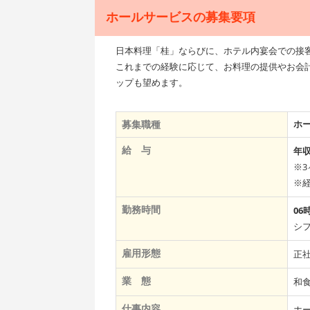
ホールサービスの募集要項
日本料理「桂」ならびに、ホテル内宴会での接
これまでの経験に応じて、お料理の提供やお会
ップも望めます。
募集職種
ホ
給 与
年収
※3
※
勤務時間
06
シ
雇用形態
正
業 態
和
仕事内容
ホ