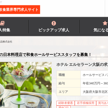
す
飲食業界専門求人サイト
人特集
ピックアップ求人
気にな
粧品株式会社
内の日本料理店で和食ホールサービススタッフを募集！
ホテル エルセラーン大阪の
職種
ホールサービス /
給与
年収340万円～36
エリア
大阪府大阪市北区
経験者優遇
若手積極採用
賞与あ
週休2日