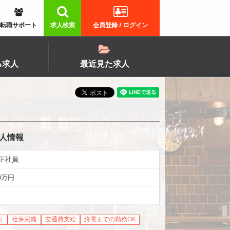
転職サポート
求人検索
会員登録 / ログイン
る求人
最近見た求人
求人情報
 正社員
0万円
り
社保完備
交通費支給
終電までの勤務OK