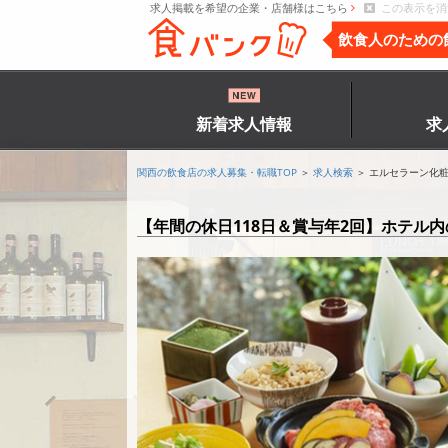
求人掲載を希望の企業・店舗様はこちら
この表示を消
飲食人のための
新着求人情報
求
関西の飲食店の求人募集・転職TOP
＞
求人検索
＞ エルセラーン化
【年間の休日118日＆賞与年2回】ホテル