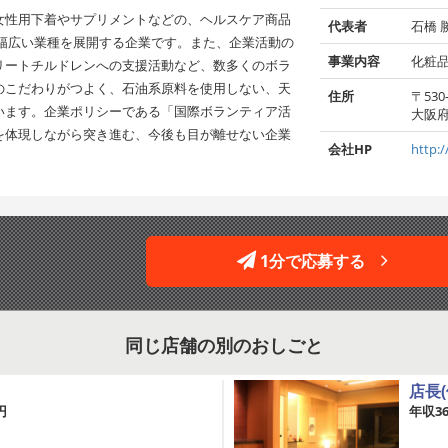
女性用下着やサプリメントなどの、ヘルスケア商品
代表者
石橋 
、幅広い業種を展開する企業です。また、企業活動の
事業内容
化粧
リートチルドレンへの支援活動など、数多くのボラ
のこだわりがつよく、石油系原料を使用しない、天
住所
〒530-
います。企業ポリシーである「国際ボランティア活
大阪府
を体現しながら突き進む、今後も目が離せない企業
会社HP
http:/
1分で応募する
同じ店舗の別のおしごと
店長(
円
年収3