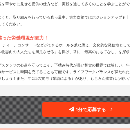
理を華やかに見せる提供の仕方など、実践を通して多くのことを学ぶことがで
ようと、取り組みを行っている真っ最中。実力次第ではポジションアップも十
してください。
整った労働環境が魅力！
パーティー、コンサートなどができるホールを兼ね備え、文化的な発信地とし
本物志向の大人たちを満足させる」を掲げ、常に「最高のおもてなし」を探求
スタッフの心身を守ってこそ。下積み時代が長い和食の世界では珍しい、年間
族サービスに時間を充てることも可能です。ライフワークバランスが保たれた
ましょう！また、年2回の賞与（業績による）があり、もちろん残業代も働い
1分で応募する