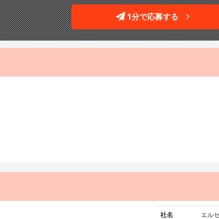
1分で応募する
社名
エル