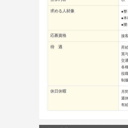
求める人材像
●
●
●
応募資格
接
待 遇
昇給
賞
交通
各
役
制
休日休暇
月間
週休
有