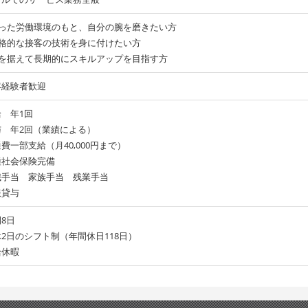
整った労働環境のもと、自分の腕を磨きたい方
本格的な接客の技術を身に付けたい方
腰を据えて長期的にスキルアップを目指す方
客経験者歓迎
 年1回
与 年2回（業績による）
費一部支給（月40,000円まで）
種社会保険完備
職手当 家族手当 残業手当
服貸与
8日
2日のシフト制（年間休日118日）
給休暇