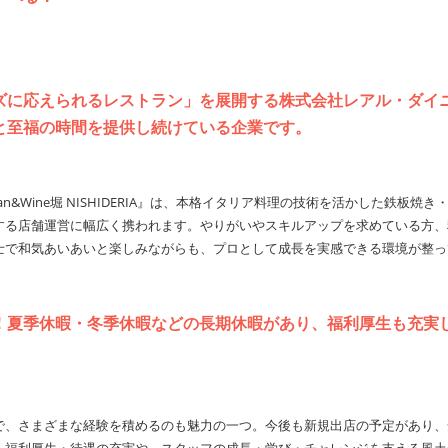
ズに応えられるレストラン」を展開する株式会社レアル・ダイ
と至福の時間を提供し続けている企業です。
n&Wine堀 NISHIDERIA』は、本格イタリア料理の技術を活かした鉄板焼
する店舗運営に幅広く携われます。やりがいやスキルアップを求めている方、
士で和気あいあいと楽しみながらも、プロとして成長を実感できる環境が整っ
！夏季休暇・冬季休暇などの長期休暇があり、福利厚生も充実
で、さまざまな経験を積めるのも魅力の一つ。今後も新規出店の予定があり、
、福利厚生・待遇の充実や、スタッフの成長・学び・チャレンジを支える風土