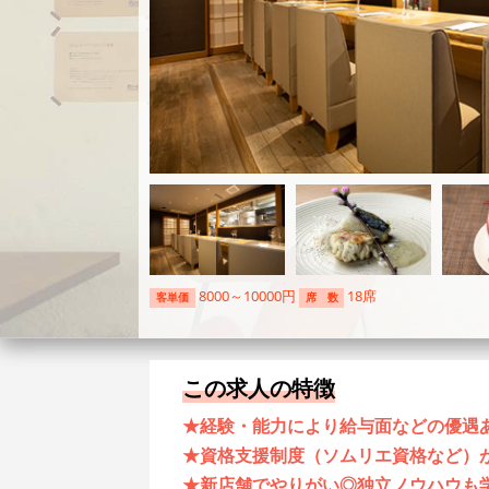
8000～10000円
18席
客単価
席 数
この求人の特徴
★経験・能力により給与面などの優遇
★資格支援制度（ソムリエ資格など）
★新店舗でやりがい◎独立ノウハウも