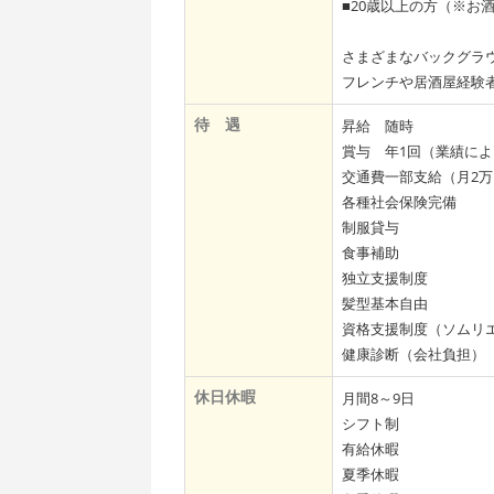
■20歳以上の方（※お
さまざまなバックグラ
フレンチや居酒屋経験
待 遇
昇給 随時
賞与 年1回（業績によ
交通費一部支給（月2
各種社会保険完備
制服貸与
食事補助
独立支援制度
髪型基本自由
資格支援制度（ソムリ
健康診断（会社負担）
休日休暇
月間8～9日
シフト制
有給休暇
夏季休暇