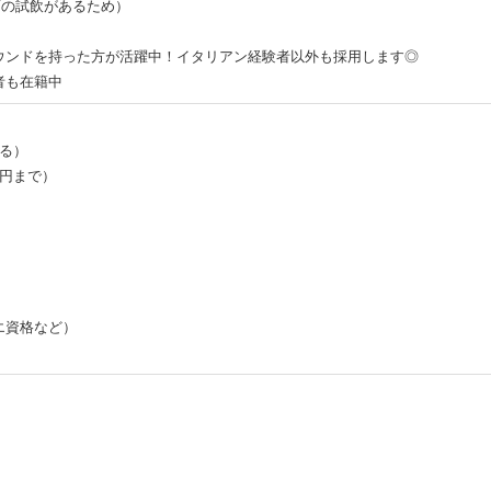
酒の試飲があるため）
ウンドを持った方が活躍中！イタリアン経験者以外も採用します◎
者も在籍中
る）
万円まで）
エ資格など）