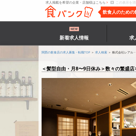
求人掲載を希望の企業・店舗様はこちら
この表示を消
飲食人のための
新着求人情報
求
関西の飲食店の求人募集・転職TOP
＞
求人検索
＞ 株式会社レアル
＜髪型自由・月8〜9日休み＞数々の繁盛