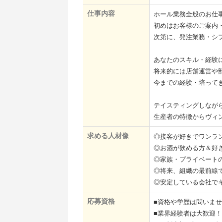
仕事内容
ホール業務全般のお仕
初めはお客様のご案内
次第に、発注業務・シ
あなたのスキル・経験
将来的には店舗運営や
今までの経験・培って
テイスティングしなが
生産者の特徴からヴィ
求める人材像
◎接客が好きでワンラ
◎お酒が飲める方＆好
◎家族・プライベート
◎将来、組織の最前線
◎安定している会社で
応募資格
■資格や学歴は問いま
■業界経験者は大歓迎！