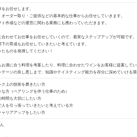
事をお任せします。
・オーダー取り・ご提供などの基本的な仕事からお任せしていきます。
フト作成などの運営に関わる業務にも携わっていただきます。
に合わせてお仕事をお任せしていくので、着実なステップアップが可能です。
部下の育成もお任せしていきたいと考えています。
きたものを発揮してください！
らお酒に合う料理を考案したり、料理に合わせたワインをお客様に提案してい
ンテージの良し悪しまで、知識やテイスティング能力を存分に深めていける環
ンク上の技術を磨きたい方
きな方（ペアリングを伴う仕事のため）
の時間も大切にしたい方
で人を引っ張っていきたいと考えている方
キャリアアップをしたい方
せん