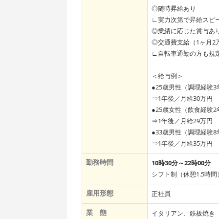
◎随時昇給あり
∟実力次第で昇給スピ
◎業績に応じた賞与あ
◎交通費支給（1ヶ月2
∟自転車通勤の方も規定
＜給与例＞
●25歳男性（調理経験
⇒1年後／月給30万円
●25歳女性（飲食経験
⇒1年後／月給29万円
●33歳男性（調理経験
⇒1年後／月給35万円
勤務時間
10時30分～22時00分
シフト制（休憩1.5時間
雇用形態
正社員
業 態
イタリアン、鉄板焼き