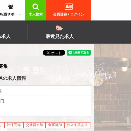
転職サポート
求人検索
会員登録 / ログイン
る求人
最近見た求人
募集
ERIAの求人情報
員
万円
り
社保完備
交通費支給
食事補助
独立支援あり