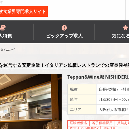
す
飲食業界専門求人サイト
人特集
ピックアップ求人
気にな
・ダイニング
店を運営する安定企業！イタリアン鉄板レストランでの店長候補
Teppan&Wine堀 NISHID
職種
店長(候補) / 正社
給与
月給30万円～50
エリア
大阪府大阪市北区
経験者優遇
若手積極採用
賞与あ
終電までの勤務OK
週休2日