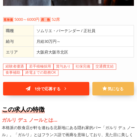
5000～6000円
52席
客単価
席 数
職種
ソムリエ・バーテンダー / 正社員
給与
月給30万円～
エリア
大阪府大阪市北区
経験者優遇
若手積極採用
賞与あり
社保完備
交通費支給
食事補助
終電までの勤務OK
1分で応募する
気になる
この求人の特徴
ガルリ デュ ノールとは…
本格派の飲食店が軒を連ねる北新地にある隠れ家的バー「ガルリ デュ ノー
ル」。「ガルリ」とはフランス語で画廊を意味しており、見た目に美しく