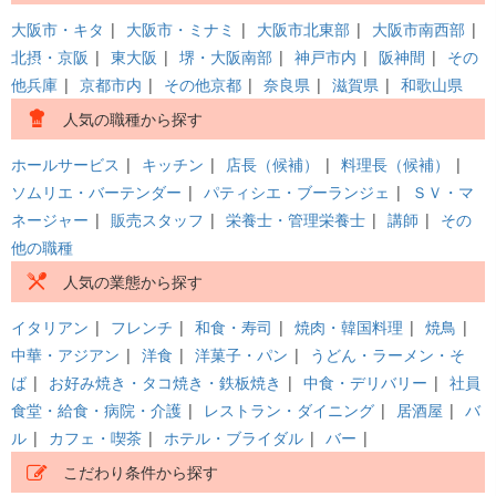
大阪市・キタ
|
大阪市・ミナミ
|
大阪市北東部
|
大阪市南西部
|
北摂・京阪
|
東大阪
|
堺・大阪南部
|
神戸市内
|
阪神間
|
その
他兵庫
|
京都市内
|
その他京都
|
奈良県
|
滋賀県
|
和歌山県
人気の職種から探す
ホールサービス
|
キッチン
|
店長（候補）
|
料理長（候補）
|
ソムリエ・バーテンダー
|
パティシエ・ブーランジェ
|
ＳＶ・マ
ネージャー
|
販売スタッフ
|
栄養士・管理栄養士
|
講師
|
その
他の職種
人気の業態から探す
イタリアン
|
フレンチ
|
和食・寿司
|
焼肉・韓国料理
|
焼鳥
|
中華・アジアン
|
洋食
|
洋菓子・パン
|
うどん・ラーメン・そ
ば
|
お好み焼き・タコ焼き・鉄板焼き
|
中食・デリバリー
|
社員
食堂・給食・病院・介護
|
レストラン・ダイニング
|
居酒屋
|
バ
ル
|
カフェ・喫茶
|
ホテル・ブライダル
|
バー
|
こだわり条件から探す