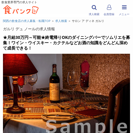
飲食業界専門の求人サイト
求人検索
会員登録
メニュー
関西の飲食店の求人募集・転職TOP
＞
求人検索
＞ サロン ア ディネ ガルリ
ガルリ デュ ノールの求人情報
★月給30万円～可能★終電帰りOKのダイニングバーでソムリエを募
集！ワイン・ウイスキー・カクテルなどお酒の知識をどんどん深め
て成長できる！