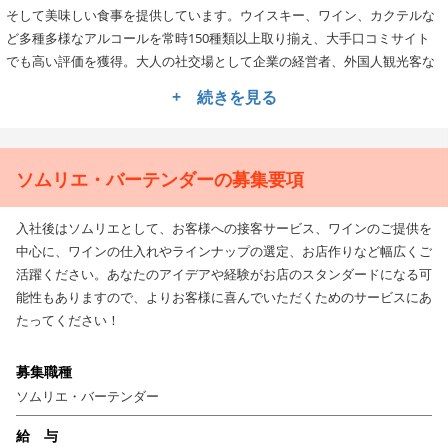
そして美味しい食事を提供しています。ウイスキー、ワイン、カクテルな
ど多種多様なアルコールを常時150種類以上取り揃え、大手口コミサイト
でも高い評価を獲得。大人の社交場として企業の経営者、外国人観光客な
どたくさんのお客様に愛されています！
+ 続きを見る
★ソムリエ★お酒の知識が身に付きます！
現在、HBA公認シニアバーテンダーが活躍しており、一緒に働くことでソ
ソムリエ・バーテンダーの募集要項
ムリエとしての実践的な仕事を見て学ぶことができます。ワイン・カクテ
ル・ウイスキーと、奥深いお酒の知識をどんどん身に付けられる環境で
す！また、お酒に詳しいお客様も多数来店されるので、コミュニケーショ
入社後はソムリエとして、お客様への接客サービス、ワインのご提供を
ンを図れば図るほど、幅広い知識が得られるのは間違いありません。
中心に、ワインの仕入れやラインナップの選定、お店作りなど幅広くご
活躍ください。あなたのアイデアや経験がお店のスタンダードになる可
あなたのアイデアや経験がお店のスタンダードになる可能性もありますの
能性もありますので、よりお客様に喜んでいただくためのサービスにあ
で、よりお客様に喜んでいただくためのサービスにあたってください！
たってください！
募集職種
ソムリエ・バーテンダー
給 与