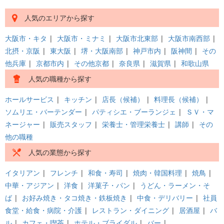
人気のエリアから探す
大阪市・キタ
|
大阪市・ミナミ
|
大阪市北東部
|
大阪市南西部
|
北摂・京阪
|
東大阪
|
堺・大阪南部
|
神戸市内
|
阪神間
|
その
他兵庫
|
京都市内
|
その他京都
|
奈良県
|
滋賀県
|
和歌山県
人気の職種から探す
ホールサービス
|
キッチン
|
店長（候補）
|
料理長（候補）
|
ソムリエ・バーテンダー
|
パティシエ・ブーランジェ
|
ＳＶ・マ
ネージャー
|
販売スタッフ
|
栄養士・管理栄養士
|
講師
|
その
他の職種
人気の業態から探す
イタリアン
|
フレンチ
|
和食・寿司
|
焼肉・韓国料理
|
焼鳥
|
中華・アジアン
|
洋食
|
洋菓子・パン
|
うどん・ラーメン・そ
ば
|
お好み焼き・タコ焼き・鉄板焼き
|
中食・デリバリー
|
社員
食堂・給食・病院・介護
|
レストラン・ダイニング
|
居酒屋
|
バ
ル
|
カフェ・喫茶
|
ホテル・ブライダル
|
バー
|