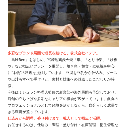
多彩なブランド展開で成長を続ける、株式会社イデア。
「鳥匠Ren」をはじめ、宮崎地鶏炭火焼「車」「とり神楽」「鉄板
や」など幅広いブランドを展開し、焼き鳥・和食・鉄板焼を中心
に“本物”の料理を提供しています。豆腐を豆乳から仕込み、ソース
や出汁もすべて手作りと、素材と技術への徹底したこだわりが特
徴。
今後はミシュラン料理人監修の新業態や海外展開も予定しており、
店舗の立ち上げや多彩なキャリアの機会が広がっています。飲食の
プロフェッショナルとして経験を活かしながら、自分らしく成長で
きる環境が整っています。
仕込みから調理、盛り付けまで、職人として幅広く活躍。
お任せするのは、仕込み・調理・盛り付け・在庫管理・衛生管理な