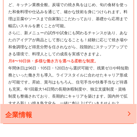
ど、キッチン業務全般。炭場での焼き鳥をはじめ、旬の食材を使っ
た和食料理や仕込みを通じて、確かな技術を身につけられます。料
理は豆腐やソースまで自家製にこだわっており、基礎から応用まで
幅広いスキルを磨くことが可能。
さらに、新メニューの試作や試食にも関わるチャンスがあり、あな
たのアイデアが商品として形になることも！経験に応じて焼き場や
和食調理など得意分野を任されながら、段階的にステップアップで
きる環境で、料理人としての成長を実感できますよ。
月8〜10日休・多様な働き方を選べる柔軟な制度。
年間休日は96日・105日・120日から選択可能で、残業ゼロや時短勤
務といった働き方も導入。ライフスタイルに合わせたキャリア形成
が可能です。昇給、賞与はもちろん、住宅手当や扶養手当など待遇
も充実。年1回最大14日間の長期休暇制度や、独立支援制度・資格
制度も整備されており、長期的にキャリアを築けます。国内外で拡
大する新しい焼き鳥文化を、一緒に創り上げていきませんか？
企業情報