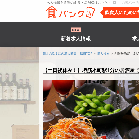
求人掲載を希望の企業・店舗様はこちら
この表示を消
飲食人のための
新着求人情報
求
関西の飲食店の求人募集・転職TOP
＞
求人検索
＞ 創作居酒屋 じげ
【土日祝休み！】堺筋本町駅1分の居酒屋