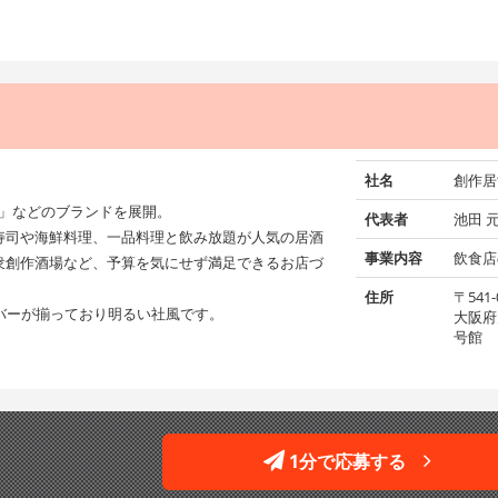
社名
創作居
元」などのブランドを展開。
代表者
池田 
寿司や海鮮料理、一品料理と飲み放題が人気の居酒
事業内容
飲食店
衆創作酒場など、予算を気にせず満足できるお店づ
住所
〒541-
バーが揃っており明るい社風です。
大阪府
号館 B
1分で応募する