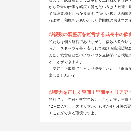
るので、飲食店としては珍しく土日祝がお休み！
から飲食の仕事を幅広く覚えたい方は大歓迎！
で調理業務をしっかり覚えて頂いた後に店舗運
れます。和気あいあいとした雰囲気のお店でス
◎複数の繁盛店を運営する成長中の飲
私たちは個人経営でありながら、複数の飲食店
ろん、スタッフが長く安心して働ける職場環境
また、飲食店経営のノウハウを直接学べる環境
ることができますよ。
「安定した環境でじっくり成長したい」「飲食
出しませんか？
◎実力を正しく評価！早期キャリアア
当社では、年齢や暫定年数に応じない実力主義
12月に入社したスタッフが、わずか4カ月後の
くことができる環境ですよ。