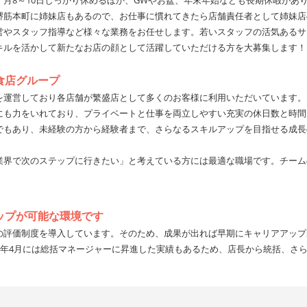
月8～10日しっかり休めるほか、GWやお盆、年末年始なども長期休暇があ
堺筋本町に姉妹店もあるので、お仕事に慣れてきたら店舗責任者として姉妹店
営やスタッフ指導など様々な業務をお任せします。若いスタッフの活気あるサ
キルを活かして新たなお店の顔として活躍していただける方を大募集します！
食店グループ
を運営しており各店舗が繁盛店として多くのお客様に利用いただいています。
にも力をいれており、プライベートと仕事を両立しやすい充実の休日数と時間
でもあり、未経験の方から経験者まで、さらなるスキルアップを目指せる成長
業界で次のステップに行きたい」と考えている方には最適な職場です。チーム
ップが可能な環境です
の評価制度を導入しています。そのため、成果が出れば早期にキャリアアップ
翌年4月には総括マネージャーに昇進した実績もあるため、店長から統括、さ