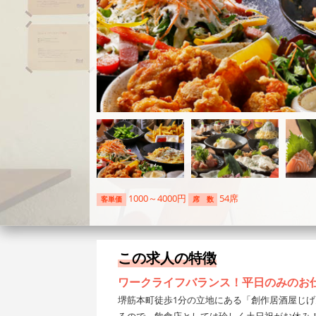
1000～4000円
54席
客単価
席 数
この求人の特徴
ワークライフバランス！平日のみのお
堺筋本町徒歩1分の立地にある「創作居酒屋じ