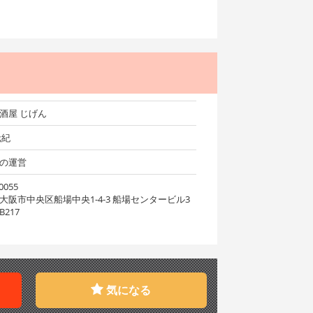
酒屋 じげん
元紀
の運営
0055
大阪市中央区船場中央1-4-3 船場センタービル3
217
気になる