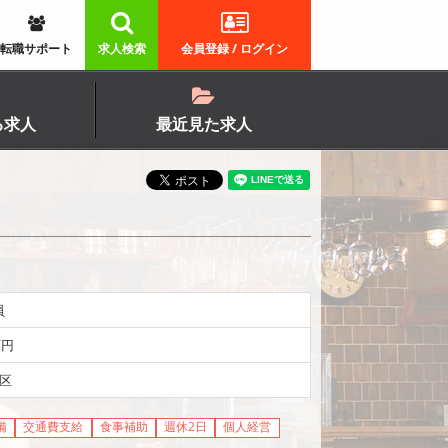
転職サポート
求人検索
会員登録 / ログイン
る求人
最近見た求人
員
万円
区
備
交通費支給
食事補助
週休2日
個人経営