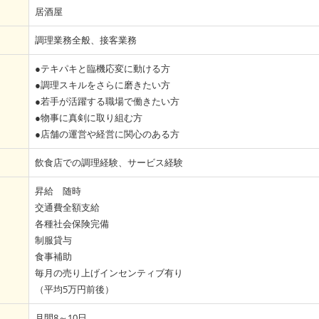
居酒屋
調理業務全般、接客業務
●テキパキと臨機応変に動ける方
●調理スキルをさらに磨きたい方
●若手が活躍する職場で働きたい方
●物事に真剣に取り組む方
●店舗の運営や経営に関心のある方
飲食店での調理経験、サービス経験
昇給 随時
交通費全額支給
各種社会保険完備
制服貸与
食事補助
毎月の売り上げインセンティブ有り
（平均5万円前後）
月間8～10日