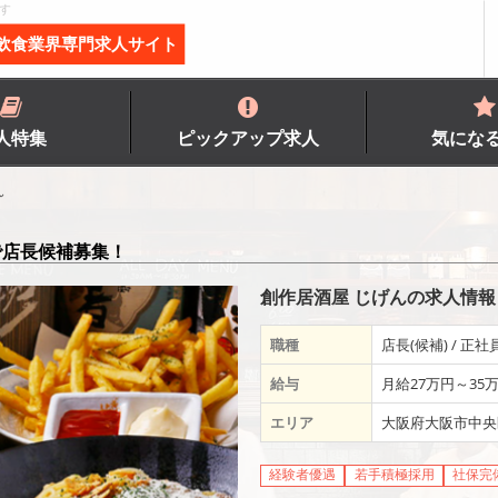
す
飲食業界専門求人サイト
人特集
ピックアップ求人
気にな
ん
で店長候補募集！
創作居酒屋 じげんの求人情報
職種
店長(候補) / 正社
給与
月給27万円～35
エリア
大阪府大阪市中央
経験者優遇
若手積極採用
社保完