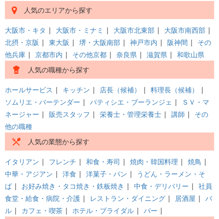
人気のエリアから探す
大阪市・キタ
|
大阪市・ミナミ
|
大阪市北東部
|
大阪市南西部
|
北摂・京阪
|
東大阪
|
堺・大阪南部
|
神戸市内
|
阪神間
|
その
他兵庫
|
京都市内
|
その他京都
|
奈良県
|
滋賀県
|
和歌山県
人気の職種から探す
ホールサービス
|
キッチン
|
店長（候補）
|
料理長（候補）
|
ソムリエ・バーテンダー
|
パティシエ・ブーランジェ
|
ＳＶ・マ
ネージャー
|
販売スタッフ
|
栄養士・管理栄養士
|
講師
|
その
他の職種
人気の業態から探す
イタリアン
|
フレンチ
|
和食・寿司
|
焼肉・韓国料理
|
焼鳥
|
中華・アジアン
|
洋食
|
洋菓子・パン
|
うどん・ラーメン・そ
ば
|
お好み焼き・タコ焼き・鉄板焼き
|
中食・デリバリー
|
社員
食堂・給食・病院・介護
|
レストラン・ダイニング
|
居酒屋
|
バ
ル
|
カフェ・喫茶
|
ホテル・ブライダル
|
バー
|