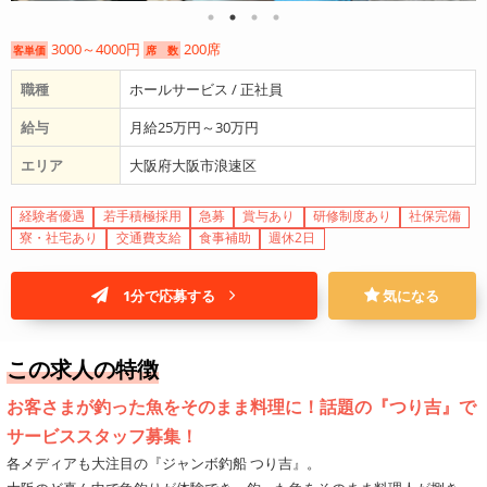
3000～4000円
200席
客単価
席 数
職種
ホールサービス / 正社員
給与
月給25万円～30万円
エリア
大阪府大阪市浪速区
経験者優遇
若手積極採用
急募
賞与あり
研修制度あり
社保完備
寮・社宅あり
交通費支給
食事補助
週休2日
1分で応募する
気になる
この求人の特徴
お客さまが釣った魚をそのまま料理に！話題の『つり吉』で
サービススタッフ募集！
各メディアも大注目の『ジャンボ釣船 つり吉』。