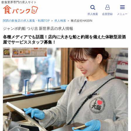
飲食業界専門の求人サイト
求人検索
会員登録
メニュー
関西の飲食店の求人募集・転職TOP
＞
求人検索
＞ 株式会社HASSIN
ジャンボ釣船 つり吉 新世界店の求人情報
各種メディアでも話題！店内に大きな船と釣堀を備えた体験型居酒
屋でサービススタッフ募集！