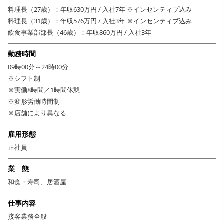
料理長（27歳）：年収630万円 / 入社7年 ※インセンティブ込み
運営を行うのは、関西を中心に100店舗以上の居酒屋・バル・レストラン
料理長（31歳）：年収576万円 / 入社3年 ※インセンティブ込み
を手がける株式会社HASSIN。
飲食事業部部長（46歳）：年収860万円 / 入社3年
本部には購買、チラシ・メニュー・ホームページといった販促物の制作、
広報・PR活動などを専門にする部署がありますので、それぞれの店舗のコ
勤務時間
ンセプト、課題点をしっかり理解し、現場をサポートする体制が整ってい
09時00分～24時00分
ます。
※シフト制
現場のアイデアや要望をかたちにできるスペシャリストたちの力を借りな
※実働8時間／1時間休憩
がら、これまで実現できなかったこともチャレンジできる環境です！
※変形労働時間制
※店舗により異なる
さらに…
★社宅あり！ ★各種手当＆インセンティブあり！ ★各種休暇制度あ
雇用形態
り！
正社員
→労働環境の改善を常に進め、社員のモチベーションをアップさせていま
す。
業 態
和食・寿司、居酒屋
仕事内容
接客業務全般