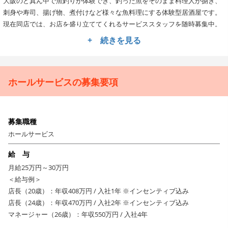
大阪のど真ん中で魚釣りが体験でき、釣った魚をそのまま料理人が捌き、
刺身や寿司、揚げ物、煮付けなど様々な魚料理にする体験型居酒屋です。
現在同店では、お店を盛り立ててくれるサービススタッフを随時募集中。
+ 続きを見る
働きやすさは人それぞれ。あなたの希望に合わせた働き方を
用意！
働きやすい、楽しい、は人によって異なるものですよね。
ホールサービスの募集要項
このお店の働きやすさのポイントは、スタッフ一人ひとりの働き方を考慮
するところ。
たとえば自分の時間を持ちたい、飲食店は好きだけど体力的に自信がな
募集職種
い…という方は固定シフトや時短制度もOK！
ホールサービス
逆に、スキルアップやキャリアアップを目指したい方は姉妹店に行ったり
新店舗の立ちあげに携わることも可能です。
給 与
もちろん、そのための研修やバックアップは万全！
月給25万円～30万円
あなたの希望、将来ビジョンに合わせて適するステージを準備します。飲
＜給与例＞
食店で働くのが好き！
店長（20歳）：年収408万円 / 入社1年 ※インセンティブ込み
そんな気持ちでめいっぱい楽しみながら仕事してください！
店長（24歳）：年収470万円 / 入社2年 ※インセンティブ込み
マネージャー（26歳）：年収550万円 / 入社4年
スペシャリストが最前線をバックアップ！