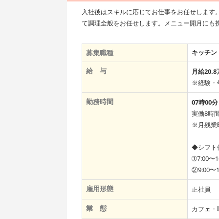
入社後はスキルに応じてお仕事をお任せします
て調理全般をお任せします。メニュー開月にも
募集職種
キッチン
給 与
月給20.
※経験・
勤務時間
07時00分
実働8時
※月残業
◆シフト
➀7:00〜1
②9:00〜1
雇用形態
正社員
業 態
カフェ・