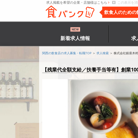
求人掲載を希望の企業・店舗様はこちら
この表示を消
飲食人のための
新着求人情報
求
関西の飲食店の求人募集・転職TOP
＞
求人検索
＞ 株式会社銀座木
【残業代全額支給／扶養手当等有】創業1