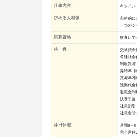
仕事内容
キッチン
求める人材像
主体的に
一つのジ
応募資格
飲食店で
待 遇
交通費全
各種社会
制服貸与
昇給年1
賞与年2
残業代全
退職金制
扶養手当
社員割引
社員食堂
休日休暇
月間8～9
完全週休