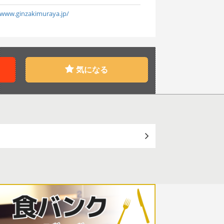
/www.ginzakimuraya.jp/
気になる