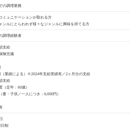
での調理業務
コミュニケーションが取れる方
ャンルにとらわれず様々なジャンルに興味を持てる方
の調理経験者
額支給
保険完備
回
回（業績による）※2024年支給実績有／2ヶ月分の支給
額支給
度（定年：60歳）
（妻・子供／一人につき：6,000円）
有
日
2日制