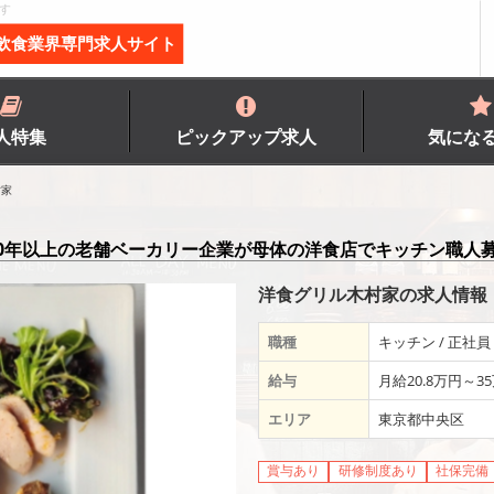
す
飲食業界専門求人サイト
人特集
ピックアップ求人
気にな
村家
00年以上の老舗ベーカリー企業が母体の洋食店でキッチン職人
洋食グリル木村家の求人情報
職種
キッチン / 正社員
給与
月給20.8万円～3
エリア
東京都中央区
賞与あり
研修制度あり
社保完備