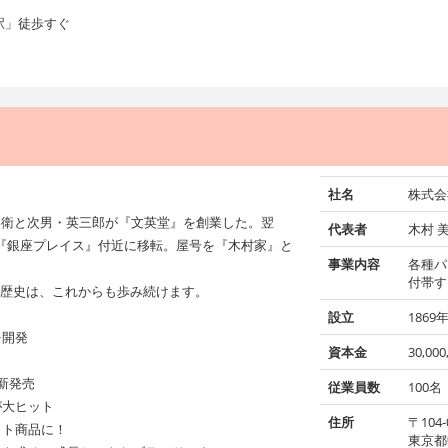
駅」徒歩すぐ
社名
株式会
安兵衛と次男・英三郎が『文英堂』を創業した。翌
代表者
木村 
の『銀座プレイス』付近に移転。屋号を『木村家』と
事業内容
各種パ
付帯す
の歴史は、これからも歩み続けます。
設立
1869
を開発
資本金
30,00
新発売
従業員数
100名
が大ヒット
住所
〒104-
ット商品に！
東京都