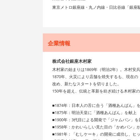
東京メトロ銀座線・丸ノ内線・日比谷線「銀座
企業情報
株式会社銀座木村家
木村家の始まりは1869年（明治2年）。木村
1870年、火災により店舗を焼失するも、現在
改め、新たなスタートを切りました。
150年を超え、伝統と革新を紡ぎ続ける木村家
■1874年：日本人の舌に合う「酒種あんぱん」
■1875年：明治天皇に「酒種あんぱん」を献上
■1900年：3代目による開発で「ジャムパン」を
■1958年：かわいらしい見た目の「かめパン」
■1981年：「むしケーキ」の開発に成功し、ヒ