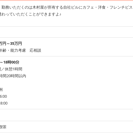
。勤務いただくのは木村屋が所有する自社ビルにカフェ・洋食・フレンチビス
携わっていただくことができますよ♪
8万円～35万円
年齢・能力考慮 応相談
～18時00分
間／休憩1時間
時間20時間以内
例
6:00
8:00
喫茶