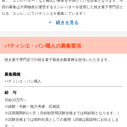
茶」「エシレバター」など幅広い事業を手掛けている企業となります。今
回の募集は片岡物産が運営するエシレバターを使用した焼き菓子専門店と
なる「エシレ」にてパティシエを募集しています！
関東を中心に現在は名古屋・大阪でも出店をしており、多くのお客様に愛
+ 続きを見る
されるお店として日々焼き立ての焼き菓子を提供しています。
◎専門店だからこそ身に付けることができる経験やスペシャ
パティシエ・パン職人の募集要項
リストを目指すことができる環境です。
焼き菓子専門店だからこそ、毎日マドレーヌやフィナンシェを焼き上げて
焼き菓子専門店での焼き菓子製造全般業務を担当いただきます。
いくため、日々の湿度や温度、生地の状態など微妙な変化で完成度が変わ
るため、常に日々の状態に合わせて対応する力を身に付けることができま
募集職種
す。そのため、日々の積み重ねが結果的には焼き菓子のスペシャリストと
して成長できる環境となるため、将来的に焼き菓子専門店での独立を考え
パティシエ・パン職人
ている方や焼き菓子の製造が好きな方には充実した日々を過ごすことがで
給 与
きるかと考えています。
月給23万円～
※経験・年齢・能力考慮 応相談
※試用期間約2ヶ月（月給制登用試験合格までは時給制となります。）
※試験合格までは契約社員としての雇用（詳細は面談時にお伝えしま
す。）