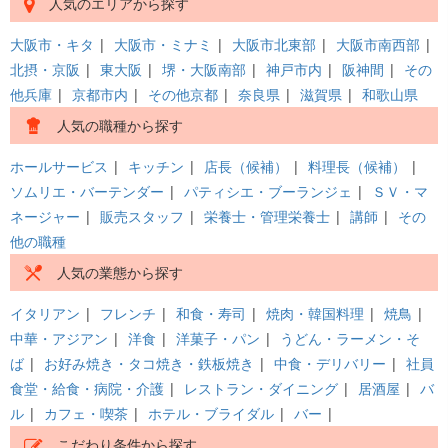
人気のエリアから探す
大阪市・キタ
|
大阪市・ミナミ
|
大阪市北東部
|
大阪市南西部
|
北摂・京阪
|
東大阪
|
堺・大阪南部
|
神戸市内
|
阪神間
|
その
他兵庫
|
京都市内
|
その他京都
|
奈良県
|
滋賀県
|
和歌山県
人気の職種から探す
ホールサービス
|
キッチン
|
店長（候補）
|
料理長（候補）
|
ソムリエ・バーテンダー
|
パティシエ・ブーランジェ
|
ＳＶ・マ
ネージャー
|
販売スタッフ
|
栄養士・管理栄養士
|
講師
|
その
他の職種
人気の業態から探す
イタリアン
|
フレンチ
|
和食・寿司
|
焼肉・韓国料理
|
焼鳥
|
中華・アジアン
|
洋食
|
洋菓子・パン
|
うどん・ラーメン・そ
ば
|
お好み焼き・タコ焼き・鉄板焼き
|
中食・デリバリー
|
社員
食堂・給食・病院・介護
|
レストラン・ダイニング
|
居酒屋
|
バ
ル
|
カフェ・喫茶
|
ホテル・ブライダル
|
バー
|
こだわり条件から探す