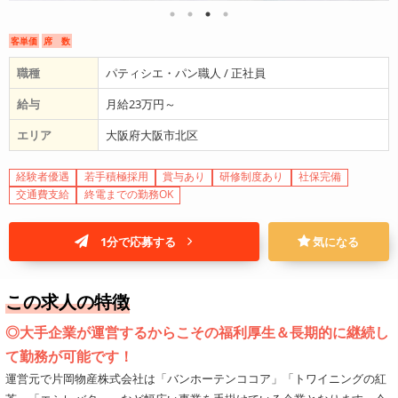
客単価
席 数
職種
パティシエ・パン職人 / 正社員
給与
月給23万円～
エリア
大阪府大阪市北区
経験者優遇
若手積極採用
賞与あり
研修制度あり
社保完備
交通費支給
終電までの勤務OK
1分で応募する
気になる
この求人の特徴
◎大手企業が運営するからこその福利厚生＆長期的に継続し
て勤務が可能です！
運営元で片岡物産株式会社は「バンホーテンココア」「トワイニングの紅