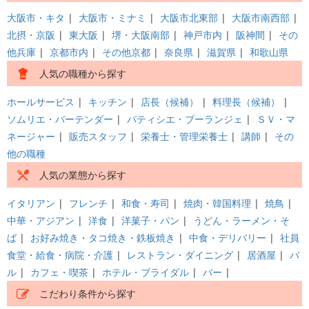
大阪市・キタ
|
大阪市・ミナミ
|
大阪市北東部
|
大阪市南西部
|
北摂・京阪
|
東大阪
|
堺・大阪南部
|
神戸市内
|
阪神間
|
その
他兵庫
|
京都市内
|
その他京都
|
奈良県
|
滋賀県
|
和歌山県
人気の職種から探す
ホールサービス
|
キッチン
|
店長（候補）
|
料理長（候補）
|
ソムリエ・バーテンダー
|
パティシエ・ブーランジェ
|
ＳＶ・マ
ネージャー
|
販売スタッフ
|
栄養士・管理栄養士
|
講師
|
その
他の職種
人気の業態から探す
イタリアン
|
フレンチ
|
和食・寿司
|
焼肉・韓国料理
|
焼鳥
|
中華・アジアン
|
洋食
|
洋菓子・パン
|
うどん・ラーメン・そ
ば
|
お好み焼き・タコ焼き・鉄板焼き
|
中食・デリバリー
|
社員
食堂・給食・病院・介護
|
レストラン・ダイニング
|
居酒屋
|
バ
ル
|
カフェ・喫茶
|
ホテル・ブライダル
|
バー
|
こだわり条件から探す