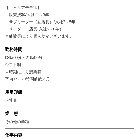
ベテランまで、一人ひとりの経験や適性に応じて活躍できる場をご用意し
【キャリアモデル】
ます。
・販売接客/入社１～3年
・サブリーダー（副店長）/入社3～5年
▼ 青果専門店を基盤とする「京都八百一グループ」系列！安
・リーダー（店長/入社5～8年）
定企業で充実の福利厚生で安心して長く活躍できます！
※経験等により個人差がございます。
母体となる株式会社セントラルフルーツは、青果専門店として長年の実績
を持つ総合フードカンパニー「京都八百一グループ」の系列企業です。全
勤務時間
国各地に自社農場を持ち、新鮮な野菜・果物を活かした青果の販売を基盤
08時00分～21時00分
としながら、その強みを活かした様々な飲食ブランドやお惣菜などの中食
シフト制
ブランドも幅広く展開しています。
※時期により残業有
代表ブランドとして、「クック1/2」「SEASON」「THE BREAD」などお惣
平均15～20時間前後／月
菜店・ベーカリーをはじめ、「SAVORY」「きょうのおかず」などこだわ
りの青果を活かしたメニューを提供する飲食店を複数運営しています。ま
雇用形態
た、昇給賞与・研修・退職金制度・各種表彰制度など待遇も充実してお
正社員
り、かつ多彩な事業の柱で抜群の安定性を誇る同社であれば、長く腰を据
えてお仕事に注力できますよ◎
業 態
その他の業種
仕事内容