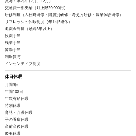
賞与：年2回（7月、12月）
交通費一部支給（月上限30,000円）
研修制度（入社時研修・階層別研修・考え方研修・農業体験研修）
リフレッシュ休暇制度（年1回5連休）
退職金制度（勤続3年以上）
役職手当
残業手当
皆勤手当
制服貸与
インセンティブ制度
休日休暇
月間9日
年間108日
年次有給休暇
特別休暇
育児・介護休暇
子の看病休暇
産前産後休暇
慶弔休暇