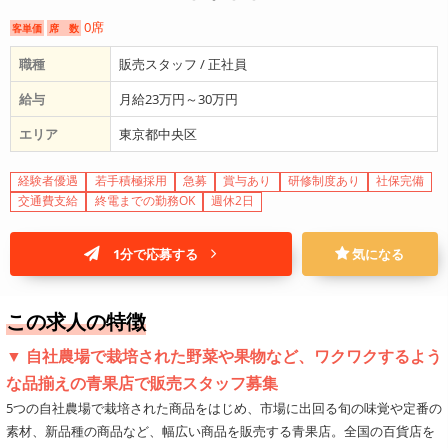
0席
客単価
席 数
職種
販売スタッフ / 正社員
給与
月給23万円～30万円
エリア
東京都中央区
経験者優遇
若手積極採用
急募
賞与あり
研修制度あり
社保完備
交通費支給
終電までの勤務OK
週休2日
1分で応募する
気になる
この求人の特徴
▼ 自社農場で栽培された野菜や果物など、ワクワクするよう
な品揃えの青果店で販売スタッフ募集
5つの自社農場で栽培された商品をはじめ、市場に出回る旬の味覚や定番の
素材、新品種の商品など、幅広い商品を販売する青果店。全国の百貨店を