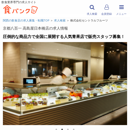
飲食業界専門の求人サイト
求人検索
会員登録
メニュー
関西の飲食店の求人募集・転職TOP
＞
求人検索
＞ 株式会社セントラルフルーツ
京都八百一 高島屋日本橋店の求人情報
圧倒的な商品力で全国に展開する人気青果店で販売スタッフ募集！