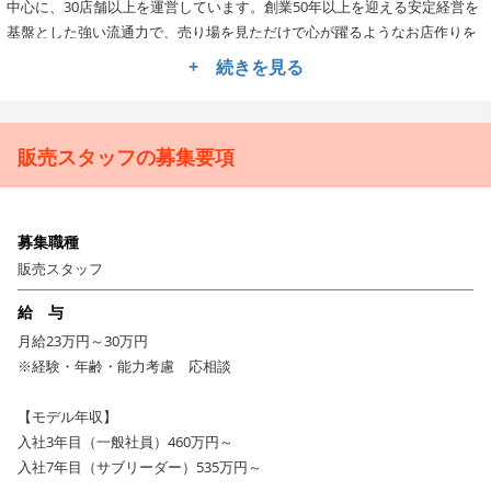
中心に、30店舗以上を運営しています。創業50年以上を迎える安定経営を
基盤とした強い流通力で、売り場を見ただけで心が躍るようなお店作りを
展開。一方で、昔ながらの「八百屋さん」のような雰囲気や心意気も大切
+ 続きを見る
にしています。今回は、業績好調に伴う業務拡大のため、新しい販売スタ
ッフを募集します！
販売スタッフの募集要項
▼ お客様のニーズに合わせた接客で、お店のファンを作る力
が身に付く販売スタッフ
入社後は、店舗での接客業務と商品の陳列などのお店作りをメインにお任
募集職種
せします。日々安定した品質の商品を提供するため、基本となるマニュア
ル・オペレーションに沿って少しずつ仕事を覚えていただきます。しっか
販売スタッフ
りとした研修制度もあり、現在のスキルに自信がない方でも、様々な業務
給 与
を通じて現場でのスピーディーな立ち回りやマルチタスク能力が身に付き
月給23万円～30万円
ます！青果の知識も学べるので、素材を見て「どんな料理で食べようか
※経験・年齢・能力考慮 応相談
な？」と悩んでいるお客様に食べ方のご提案をするなど、ひとりひとりに
寄り添ったあなたらしい接客をしてくださいね。「八百一に来ればなにか
【モデル年収】
ある」「お買い物が楽しい」と、リピーターになってくださる方が増えて
入社3年目（一般社員）460万円～
くることもやりがいにつながりますよ！新しい環境でチャレンジしたいと
入社7年目（サブリーダー）535万円～
いう気持ちさえあれば、20～30代の若手の方からマネジメント経験のある