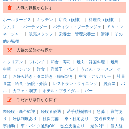
人気の職種から探す
ホールサービス
|
キッチン
|
店長（候補）
|
料理長（候補）
|
ソムリエ・バーテンダー
|
パティシエ・ブーランジェ
|
ＳＶ・マ
ネージャー
|
販売スタッフ
|
栄養士・管理栄養士
|
講師
|
その
他の職種
人気の業態から探す
イタリアン
|
フレンチ
|
和食・寿司
|
焼肉・韓国料理
|
焼鳥
|
中華・アジアン
|
洋食
|
洋菓子・パン
|
うどん・ラーメン・そ
ば
|
お好み焼き・タコ焼き・鉄板焼き
|
中食・デリバリー
|
社員
食堂・給食・病院・介護
|
レストラン・ダイニング
|
居酒屋
|
バ
ル
|
カフェ・喫茶
|
ホテル・ブライダル
|
バー
|
こだわり条件から探す
未経験・新卒歓迎
|
経験者優遇
|
若手積極採用
|
急募
|
賞与あ
り
|
研修制度あり
|
社保完備
|
寮・社宅あり
|
交通費支給
|
食
事補助
|
車・バイク通勤OK
|
独立支援あり
|
週休2日
|
個人経