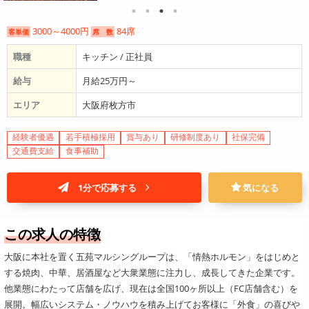
3000～4000円
84席
客単価
席 数
職種
キッチン / 正社員
給与
月給25万円～
エリア
大阪府枚方市
経験者優遇
若手積極採用
賞与あり
研修制度あり
社保完備
交通費支給
食事補助
1分で応募する
気になる
この求人の特徴
大阪に本社を置く五苑マルシングループは、「情熱ホルモン」をはじめと
する焼肉、中華、居酒屋など大衆業態に注力し、成長してきた企業です。
他業態にわたって店舗を広げ、現在は全国100ヶ所以上（FC店舗含む）を
展開。幅広いシステム・ノウハウを積み上げてお客様に「外食」の喜びや