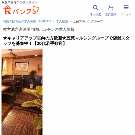
飲食業界専門の求人サイト
求人検索
会員登録
メニュー
関西の飲食店の求人募集・転職TOP
＞
求人検索
＞ 五苑マルシングル―プ
枚方池之宮酒場 情熱ホルモンの求人情報
★キャリアアップ志向の方歓迎★五苑マルシングループで店舗スタ
ッフを募集中！【20代若手歓迎】