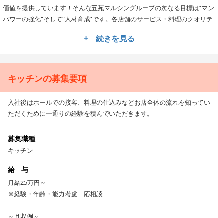
価値を提供しています！そんな五苑マルシングループの次なる目標は”マン
パワーの強化”そして”人材育成”です。各店舗のサービス・料理のクオリテ
ィを底上げし、100年企業を目指します。
+ 続きを見る
★安定企業でキャリアアップが叶う！
オペレーションの構築、企画販促、数値管理、店舗立ち上げなど多岐にわ
たる業務で活躍できるチャンスがありますので、まずは自らの得意分野を
キッチンの募集要項
活かしてお店作りにチャレンジしてくださいね！店舗スタッフ→チーフ→
店長、SV、営業課長などキャリアアップできる環境も整っていますよ！。
入社後はホールでの接客、料理の仕込みなどお店全体の流れを知ってい
ただくために一通りの経験を積んでいただきます。
★★様々な制度も多数♪長期的に勤務できる職場です！
五苑マルシングループでは、全従業員を対象にした「セブンスター」制度
募集職種
があります。
キッチン
「身だしなみ・笑顔・正確さ・お客様満足」など7項目の★があり、5つ以
上の★を獲得するとサービスのスペシャリストとして認定されます。
給 与
その他、包丁の研ぎ方や肉の切り方など詳しい指導を受けることができる
月給25万円～
「ミートアカデミー」、飲食店の運営方法など専門的に学ぶことができる
※経験・年齢・能力考慮 応相談
「K&Kスクール」などの受講も可能ですよ。
～月収例～