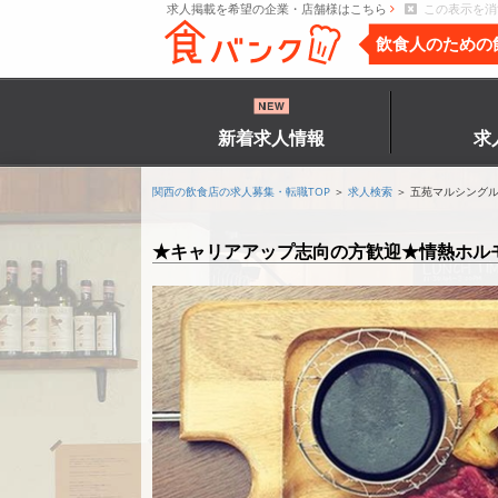
求人掲載を希望の企業・店舗様はこちら
この表示を消
飲食人のための
新着求人情報
求
関西の飲食店の求人募集・転職TOP
＞
求人検索
＞ 五苑マルシング
★キャリアアップ志向の方歓迎★情熱ホルモ