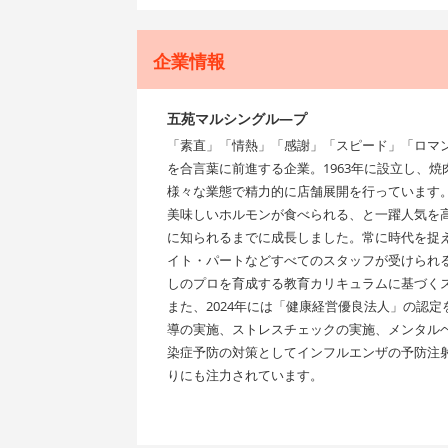
企業情報
五苑マルシングル―プ
「素直」「情熱」「感謝」「スピード」「ロマ
を合言葉に前進する企業。1963年に設立し、
様々な業態で精力的に店舗展開を行っています
美味しいホルモンが食べられる、と一躍人気を高
に知られるまでに成長しました。常に時代を捉
イト・パートなどすべてのスタッフが受けられる社
しのプロを育成する教育カリキュラムに基づく
また、2024年には「健康経営優良法人」の認定
導の実施、ストレスチェックの実施、メンタル
染症予防の対策としてインフルエンザの予防注
りにも注力されています。