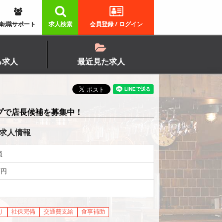
転職サポート
求人検索
会員登録 / ログイン
る求人
最近見た求人
プで店長候補を募集中！
の求人情報
員
万円
り
社保完備
交通費支給
食事補助