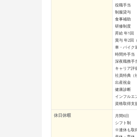
役職手当
制服貸与
食事補助
研修制度
昇給 年1回
賞与 年2回
車・バイク
時間外手当（
深夜職務手当
キャリア評
社員特典（
出産祝金
健康診断
インフルエ
資格取得支
休日休暇
月間6日
シフト制
※連休も取
産休・育休