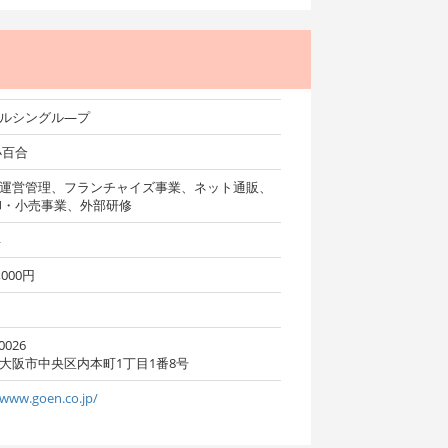
ルシングル―プ
小百合
運営管理、フランチャイズ事業、ネット通販、
卸・小売事業、外部研修
年
0,000円
名
0026
大阪市中央区内本町1丁目1番8号
/www.goen.co.jp/