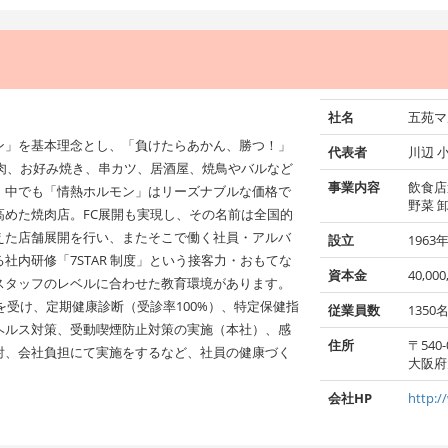
社名
五苑マ
ン」を基本理念とし、「負けたらあかん、勝つ！」
代表者
川辺 
焼肉、お好み焼き、串カツ、居酒屋、焼鳥やバルなど
事業内容
飲食店
。中でも「情熱ホルモン」はリーズナブルな価格で
野菜 
めた焼肉店。FC展開も実現し、その名前は全国的
えた店舗展開を行い、またそこで働く社員・アルバ
設立
1963
内研修「7STAR 制度」という接客力・おもてな
資本金
40,00
スタッフのレベルに合わせた教育環境があります。
を受け、定期健康診断（受診率100%）、特定保健指
従業員数
1350
ヘルス対策、受動喫煙防止対策の実施（本社）、感
住所
〒540-
射、会社負担にて実施をするなど、社員の健康づく
大阪府
会社HP
http:/