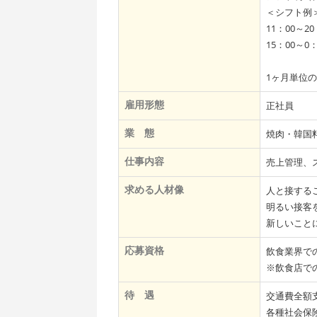
＜シフト例
11：00～20
15：00～0
1ヶ月単位の
雇用形態
正社員
業 態
焼肉・韓国
仕事内容
売上管理、
求める人材像
人と接する
明るい接客
新しいこと
応募資格
飲食業界で
※飲食店で
待 遇
交通費全額
各種社会保