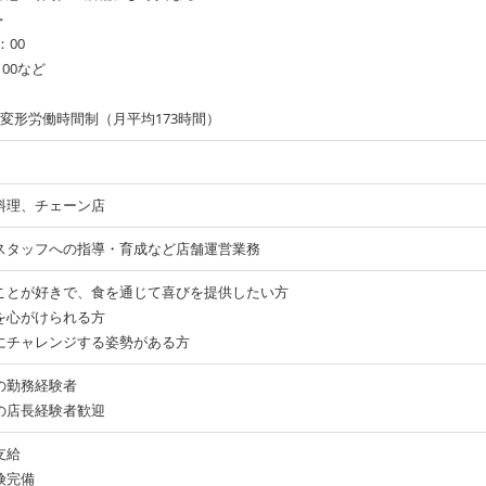
＞
：00
：00など
変形労働時間制（月平均173時間）
料理、チェーン店
スタッフへの指導・育成など店舗運営業務
ことが好きで、食を通じて喜びを提供したい方
を心がけられる方
にチャレンジする姿勢がある方
の勤務経験者
の店長経験者歓迎
支給
険完備