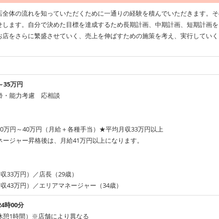
店全体の流れを知っていただくために一通りの経験を積んでいただきます。そ
せします。自分で決めた目標を達成するため長期計画、中期計画、短期計画を
お店をさらに繁盛させていく、売上を伸ばすための施策を考え、実行していく
～35万円
齢・能力考慮 応相談
0万円～40万円（月給＋各種手当）★平均月収33万円以上
ネージャー昇格後は、月給41万円以上になります。
月収33万円）／店長（29歳）
月収43万円）／エリアマネージャー（34歳）
24時00分
休憩1時間）※店舗により異なる