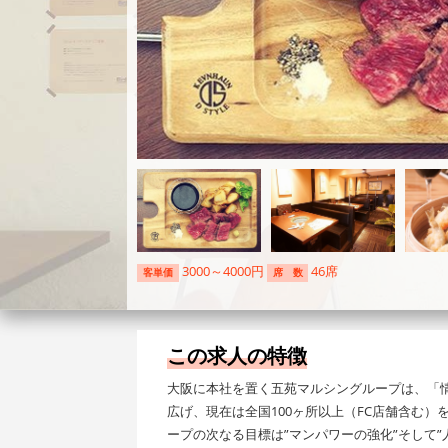
3000～4000円
46席
客単価
席 数
この求人の特徴
大阪に本社を置く五苑マルシングループは、「
広げ、現在は全国100ヶ所以上（FC店舗含む
ープの次なる目標は”マンパワーの強化”そして