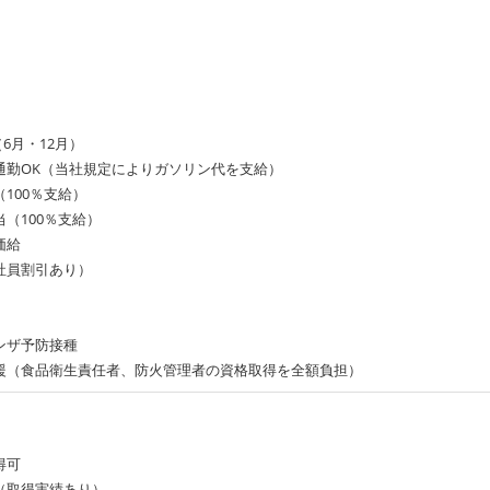
（6月・12月）
通勤OK（当社規定によりガソリン代を支給）
100％支給）
（100％支給）
価給
社員割引あり）
ンザ予防接種
援（食品衛生責任者、防火管理者の資格取得を全額負担）
得可
（取得実績あり）