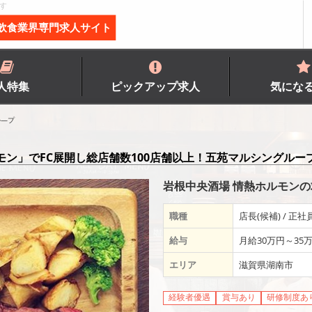
す
飲食業界専門求人サイト
人特集
ピックアップ求人
気にな
ル―プ
ン」でFC展開し総店舗数100店舗以上！五苑マルシングルー
岩根中央酒場 情熱ホルモン
職種
店長(候補) / 正社
給与
月給30万円～35
エリア
滋賀県湖南市
経験者優遇
賞与あり
研修制度あ