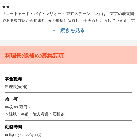
★★
『コートヤード・バイ・マリオット 東京ステーション』は、東京の表玄関
である東京駅から徒歩約4分の場所に位置し、中央通りに面しています。京
橋駅に隣接し、銀座・日本橋へも徒歩圏内という都内有数の好立地。国内
+ 続きを見る
はもとより海外からのビジネス・観光の旅行者にも快適なアクセス環境
で、多くの利用をいただいています。同ホテルでは現在、調理・部門長候
補を募集しています。これまでの洋食調理経験とスキルを活かして、シェ
料理長(候補)の募集要項
フ・ド・パルティとしてチームを引っ張っていってください！
★★
運営を行うのは、1973年の創業から老舗名門ホテルへの資本参加、都心部
への高級外資系ホテル誘致を積極的に行ってきた「森トラスト・ホテルズ
募集職種
&リゾーツ」。主軸事業が不動産なので、強固な経営基盤を築いておりコ
料理長(候補)
ロナ禍においても経営は安定しています。またホテルのリノベーションや
リブランド、自社ホテルの開業を手がけています。目指すのは、日本文化
給 与
とグローバル基準の最高級サービスを融合させること。国内外の一流ブラ
年収380万円～
ンドと連携し、ホテル・観光事業をリードし続ける企業です！
※経験・年齢・能力考慮・応相談
★★
勤務時間
同社はスタッフへのケア・フォロー体制に力を入れており、職場での不
06時00分～22時00分