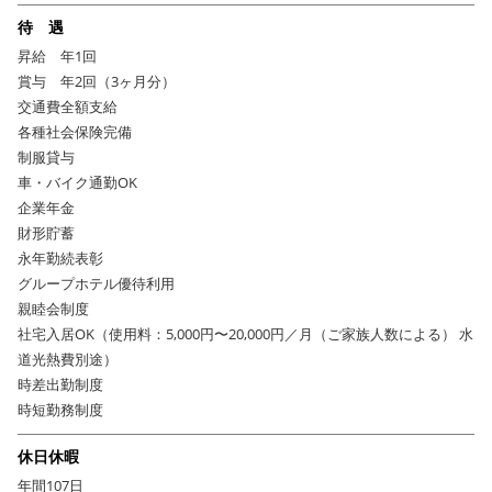
待 遇
昇給 年1回
賞与 年2回（3ヶ月分）
交通費全額支給
各種社会保険完備
制服貸与
車・バイク通勤OK
企業年金
財形貯蓄
永年勤続表彰
グループホテル優待利用
親睦会制度
社宅入居OK（使用料：5,000円〜20,000円／月（ご家族人数による） 水
道光熱費別途）
時差出勤制度
時短勤務制度
休日休暇
年間107日