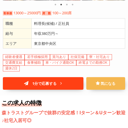
13000～25000円
100～200席
客単価
席 数
職種
料理長(候補) / 正社員
給与
年収380万円～
エリア
東京都中央区
経験者優遇
若手積極採用
賞与あり
社保完備
寮・社宅あり
交通費支給
食事補助
車・バイク通勤OK
終電までの勤務OK
週休2日
1分で応募する
気になる
この求人の特徴
森トラストグループで抜群の安定感！Iターン＆Uターン歓迎
♪社宅入居可◎