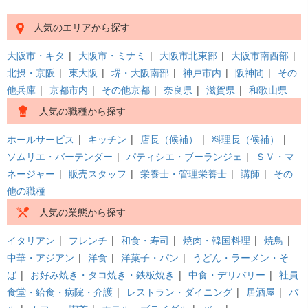
人気のエリアから探す
大阪市・キタ
|
大阪市・ミナミ
|
大阪市北東部
|
大阪市南西部
|
北摂・京阪
|
東大阪
|
堺・大阪南部
|
神戸市内
|
阪神間
|
その
他兵庫
|
京都市内
|
その他京都
|
奈良県
|
滋賀県
|
和歌山県
人気の職種から探す
ホールサービス
|
キッチン
|
店長（候補）
|
料理長（候補）
|
ソムリエ・バーテンダー
|
パティシエ・ブーランジェ
|
ＳＶ・マ
ネージャー
|
販売スタッフ
|
栄養士・管理栄養士
|
講師
|
その
他の職種
人気の業態から探す
イタリアン
|
フレンチ
|
和食・寿司
|
焼肉・韓国料理
|
焼鳥
|
中華・アジアン
|
洋食
|
洋菓子・パン
|
うどん・ラーメン・そ
ば
|
お好み焼き・タコ焼き・鉄板焼き
|
中食・デリバリー
|
社員
食堂・給食・病院・介護
|
レストラン・ダイニング
|
居酒屋
|
バ