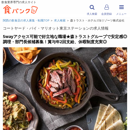
飲食業界専門の求人サイト
求人検索
会員登録
メニュー
関西の飲食店の求人募集・転職TOP
＞
求人検索
＞ 森トラスト・ホテルズ&リゾーツ株式会社
コートヤード・バイ・マリオット東京ステーションの求人情報
5wayアクセス可能で好立地な職場★森トラストグループで安定感◎
調理・部門長候補募集！賞与年2回支給、休暇制度充実◎