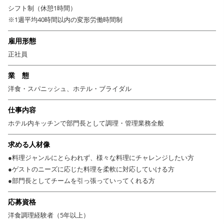
安・課題は本社人事へ直接報告できる仕組みを取り入れています。スタッ
シフト制（休憩1時間）
フが安心して働く環境作りには惜しみなく、定着率も良いのが自慢です。
※1週平均40時間以内の変形労働時間制
経験年数に過度にこだわることなく任せられた業務に対して、「自ら考
え」「企画し」「実行し」続ける方に対して、積極的に挑戦の機会を提
雇用形態
供。一人ひとりの存在を尊重する企業風土が根付いており、若手にも裁量
正社員
を与えることで成長を促進。社歴や経験に関係なく、新しいホテルの立ち
上げや大きなプロジェクトに参加できるチャンスもあります！
業 態
全社員に対して提供される研修に加えて、マネジメントトレーニープログ
洋食・スパニッシュ、ホテル・ブライダル
ラムやGM育成プログラムといった充実した特別プログラムも整備してい
ます。
仕事内容
ホテル内キッチンで部門長として調理・管理業務全般
求める人材像
●料理ジャンルにとらわれず、様々な料理にチャレンジしたい方
●ゲストのニーズに応じた料理を柔軟に対応していける方
●部門長としてチームを引っ張っていってくれる方
応募資格
洋食調理経験者（5年以上）