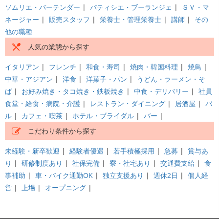
ソムリエ・バーテンダー
|
パティシエ・ブーランジェ
|
ＳＶ・マ
ネージャー
|
販売スタッフ
|
栄養士・管理栄養士
|
講師
|
その
他の職種
人気の業態から探す
イタリアン
|
フレンチ
|
和食・寿司
|
焼肉・韓国料理
|
焼鳥
|
中華・アジアン
|
洋食
|
洋菓子・パン
|
うどん・ラーメン・そ
ば
|
お好み焼き・タコ焼き・鉄板焼き
|
中食・デリバリー
|
社員
食堂・給食・病院・介護
|
レストラン・ダイニング
|
居酒屋
|
バ
ル
|
カフェ・喫茶
|
ホテル・ブライダル
|
バー
|
こだわり条件から探す
未経験・新卒歓迎
|
経験者優遇
|
若手積極採用
|
急募
|
賞与あ
り
|
研修制度あり
|
社保完備
|
寮・社宅あり
|
交通費支給
|
食
事補助
|
車・バイク通勤OK
|
独立支援あり
|
週休2日
|
個人経
営
|
上場
|
オープニング
|