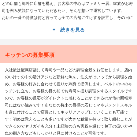
どの店舗も郊外に店舗を構え、お客様の中心はファミリー層。家族がお寿
司を囲み笑顔になっていただきたい、そんな想いで運営しています。
お店の一番の特徴は何と言っても全ての店舗に生けすを設置し、その日に
仕入れる厳選された鮮魚をお客様の注文が通ってから職人が捌き、一つひ
+ 続きを見る
とつ丁寧に手握りします。廻転寿司であっても握るのはお客様の目の前！
回るベルトの中でライブ感溢れる調理風景を披露しながらお客様との会話
など触れ合いも大切にするのは他の回転寿司店にはない魅力です！
キッチンの募集要項
未経験であってもイチから魚の捌き方を含む調理業務の他、接客スキルや
店舗運営ノウハウ、マネジメントスキルの他、企画などを基礎から学ぶこ
入社後は配属店舗にて寿司や一品などの調理全般をお任せします。店内
とのできる「おもてなし道場」は社内で運営する研修制度。その制度を利
のいけすの中の活けアジなど新鮮な魚を、注文がはいってから調理を始
用してキャリアアップすることで、現場で経験した後、本人の希望や適性
め、お客様の好みに合わせて握りか刺身で提供します。ベルトの中のキ
に合わせて本部での店舗開発や商品開発、企画・物流などのポジションに
ッチンに立ち、お客様の目の前でお寿司を握り調理をするスタイルです
転身することも可能です。さらに今後5年間で25店舗の展開を計画してお
ので、お客様の反応がダイレクトに感じることができるのが他の回転寿
り、出店の数だけ新たなポジションが生まれる為、新店の立上げメンバー
司にはない強みです！あなたの将来の目標の応じてマネジメントスキル
や店長としてのポジションを狙っていくことのできるチャンスに恵まれた
も身に付けることで店長としてキャリアアップしていくことも可能で
環境です。
す！初めは覚えることも多いですが大きな裁量を持って取り組むことが
これからもより多くのお客様に「本物の美味しさ」を味わってもらうため
できるのでヤリガイも充分！未経験の方も実践を通じて包丁の扱い方や
に一緒に店創りを行なっていきませんか？
魚の捌き方などもしっかりと見に付けることが可能です。