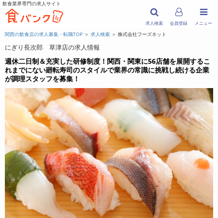
飲食業界専門の求人サイト
求人検索
会員登録
メニュー
関西の飲食店の求人募集・転職TOP
＞
求人検索
＞ 株式会社フーズネット
にぎり長次郎 草津店の求人情報
週休二日制＆充実した研修制度！関西・関東に56店舗を展開するこ
れまでにない廻転寿司のスタイルで業界の常識に挑戦し続ける企業
が調理スタッフを募集！