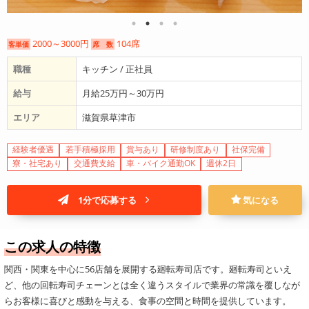
2000～3000円
104席
客単価
席 数
職種
キッチン / 正社員
給与
月給25万円～30万円
エリア
滋賀県草津市
経験者優遇
若手積極採用
賞与あり
研修制度あり
社保完備
寮・社宅あり
交通費支給
車・バイク通勤OK
週休2日
1分で応募する
気になる
この求人の特徴
関西・関東を中心に56店舗を展開する廻転寿司店です。廻転寿司といえ
ど、他の回転寿司チェーンとは全く違うスタイルで業界の常識を覆しなが
らお客様に喜びと感動を与える、食事の空間と時間を提供しています。