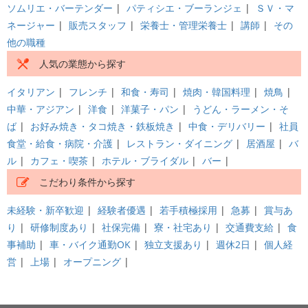
ソムリエ・バーテンダー
|
パティシエ・ブーランジェ
|
ＳＶ・マ
ネージャー
|
販売スタッフ
|
栄養士・管理栄養士
|
講師
|
その
他の職種
人気の業態から探す
イタリアン
|
フレンチ
|
和食・寿司
|
焼肉・韓国料理
|
焼鳥
|
中華・アジアン
|
洋食
|
洋菓子・パン
|
うどん・ラーメン・そ
ば
|
お好み焼き・タコ焼き・鉄板焼き
|
中食・デリバリー
|
社員
食堂・給食・病院・介護
|
レストラン・ダイニング
|
居酒屋
|
バ
ル
|
カフェ・喫茶
|
ホテル・ブライダル
|
バー
|
こだわり条件から探す
未経験・新卒歓迎
|
経験者優遇
|
若手積極採用
|
急募
|
賞与あ
り
|
研修制度あり
|
社保完備
|
寮・社宅あり
|
交通費支給
|
食
事補助
|
車・バイク通勤OK
|
独立支援あり
|
週休2日
|
個人経
営
|
上場
|
オープニング
|