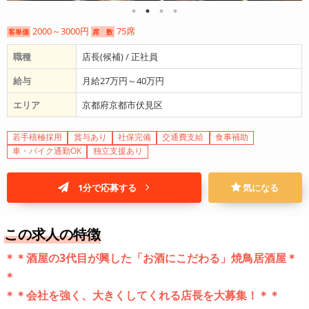
2000～3000円
75席
客単価
席 数
職種
店長(候補) / 正社員
給与
月給27万円～40万円
エリア
京都府京都市伏見区
若手積極採用
賞与あり
社保完備
交通費支給
食事補助
車・バイク通勤OK
独立支援あり
1分で応募する
気になる
この求人の特徴
＊＊酒屋の3代目が興した「お酒にこだわる」焼鳥居酒屋＊
＊
＊＊会社を強く、大きくしてくれる店長を大募集！＊＊