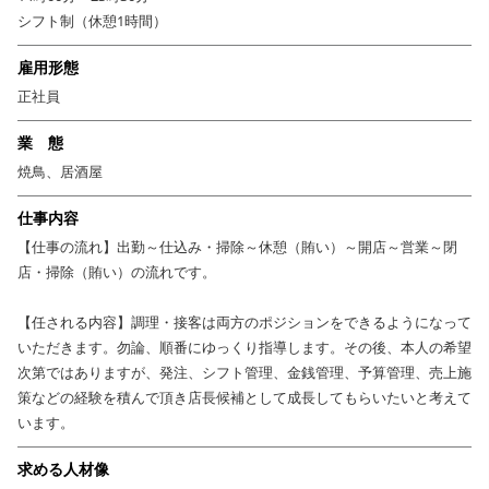
事業が安定している『時代屋』が今後目指すのは
シフト制（休憩1時間）
●従業員の労働環境の改善
雇用形態
●お客様への顧客満足度の向上
●さらなる価値・魅力づくり
正社員
業 態
経営の活性化とスタッフの満足度向上に向けて店長候補を増員することに
しました！
焼鳥、居酒屋
地域密着型で日々ファンで賑わう『時代屋』であなたの力を発揮しません
仕事内容
か？
【仕事の流れ】出勤～仕込み・掃除～休憩（賄い）～開店～営業～閉
＊＊求めるのは、人間関係を大切にしてくれる人＊＊
店・掃除（賄い）の流れです。
＊＊「接客重視」で取り組んでください！＊＊
【任される内容】調理・接客は両方のポジションをできるようになって
いただきます。勿論、順番にゆっくり指導します。その後、本人の希望
現在、在籍するスタッフはアルバイトを含め20名前後。20～30代を中心に
次第ではありますが、発注、シフト管理、金銭管理、予算管理、売上施
活躍していて、その半数がアルバイトを経て社員にステップアップ！スタ
策などの経験を積んで頂き店長候補として成長してもらいたいと考えて
ッフにとっても居心地がよく、定着率は抜群です。
います。
店長のお仕事としては、接客から調理場まで幅広くお店の運営に携わるこ
求める人材像
とですが、入社時点で調理経験は必要ありません。セントラルキッチンで