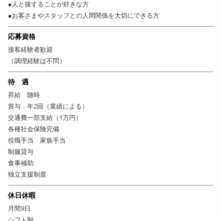
●人と接することが好きな方
ある程度の下準備ができている食材を仕上げるオペレーションが確立して
●お客さまやスタッフとの人間関係を大切にできる方
いるので「飲食店が好き」「接客が好き」「人に喜んでもらえる仕事がし
たい」という方を大歓迎します！
応募資格
接客経験者歓迎
お客さまとしっかりコミュニケーションをとって、お店のファンづくりに
（調理経験は不問）
励んでいただける方。アルバイトスタッフが楽しく働けるような環境づく
りに取り組める方。あなたの飲食経験をベースに、店長として新しい『時
待 遇
代屋』をつくっていってください！
昇給 随時
賞与 年2回（業績による）
交通費一部支給（1万円）
各種社会保険完備
役職手当 家族手当
制服貸与
食事補助
独立支援制度
休日休暇
月間9日
シフト制