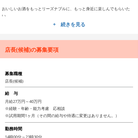
おいしいお酒をもっとリーズナブルに、もっと身近に楽しんでもらいた
い。
オーナーのそんな想いから誕生した『時代屋』。
+ 続きを見る
ボリューム満点の炭火焼鳥と創業から改良を重ねた出汁で炊く本格釜飯が
人気で、また酒屋の3代目であるオーナーが厳選した伏見の銘酒を揃えた日
店長(候補)の募集要項
本酒を売りに「地域の方に普段使いしていただく」ための居酒屋です！
京都・京田辺にオープンしたのは、平成15年。創業から24年が過ぎて、現
在は焼鳥居酒屋を直営で4店舗、FCで4店舗京都で運営するまでに成長して
募集職種
います。
店長(候補)
給 与
ここまで成長できた理由としては、グループ内にセントラルキッチンと酒
屋【津の嘉商店】をもっていること。
月給27万円～40万円
※経験・年齢・能力考慮 応相談
『時代屋』仕入れの9割以上がセントラルキッチンと津の嘉商店からになっ
※試用期間1ヶ月（その間の給与や待遇に変更はありません。）
ていて、グループ内で資金を回すことで、同業他社と比べリーズナブルに
勤務時間
提供でき、かつ高収益のビジネスモデルになっているんです。
14時00分～23時30分