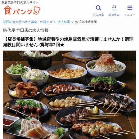
飲食業界専門の求人サイト
求人検索
会員登録
メニュー
関西の飲食店の求人募集・転職TOP
＞
求人検索
＞ 株式会社時代屋
時代屋 竹田店の求人情報
【店長候補募集】地域密着型の焼鳥居酒屋で活躍しませんか！調理
経験は問いません♪賞与年2回★