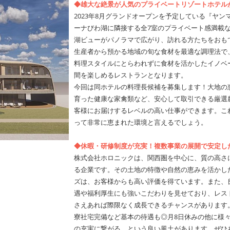
◆雄大な絶景が人気のプライベートリゾートホテル
2023年8月グランドオープンを予定している『ヤ
ーナびわ湖に隣接する全7室のプライベート感満載
湖ビューがパノラマで広がり、訪れる方たちをおも
生産者から預かる地域の旬な食材を最適な調理法で
料理スタイルにとらわれずに食材を活かしたイノベ
間を楽しめるレストランとなります。
今回は同ホテルの料理長候補を募集します！大地の
育った健康な家禽類など、安心して取引できる厳選
客様にお届けするレベルの高い仕事ができます。こ
って非常に恵まれた環境と言えるでしょう。
◆休暇・研修制度が充実！複数事業の展開で安定し
株式会社ホロニックは、関西圏を中心に、質の高さに
る企業です。その土地の特徴や自然の恵みを活かした
ズは、お客様からも高い評価を得ています。また、
遇や福利厚生にも強いこだわりを見せており、レス
さえあれば際限なく成長できるチャンスがあります
寮社宅完備など基本の待遇も◎月8日休みの他に様
の充実に繋がる、という良い風土があります。ぜひ