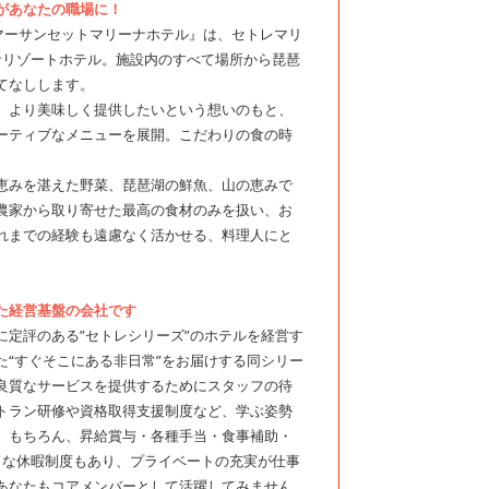
があなたの職場に！
ンマーサンセットマリーナホテル』は、セトレマリ
なリゾートホテル。施設内のすべて場所から琵琶
てなしします。
、より美味しく提供したいという想いのもと、
ーティブなメニューを展開。こだわりの食の時
恵みを湛えた野菜、琵琶湖の鮮魚、山の恵みで
農家から取り寄せた最高の食材のみを扱い、お
れまでの経験も遠慮なく活かせる、料理人にと
た経営基盤の会社です
定評のある”セトレシリーズ”のホテルを経営す
“すぐそこにある非日常”をお届けする同シリー
良質なサービスを提供するためにスタッフの待
トラン研修や資格取得支援制度など、学ぶ姿勢
。もちろん、昇給賞与・各種手当・食事補助・
々な休暇制度もあり、プライベートの充実が仕事
あなたもコアメンバーとして活躍してみません