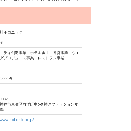
社ホロニック
一郎
ニティ創造事業、ホテル再生・運営事業、ウエ
グプロデュース事業、レストラン事業
年
00,000円
0032
神戸市東灘区向洋町中6-9 神戸ファッションマ
0階
/www.hol-onic.co.jp/