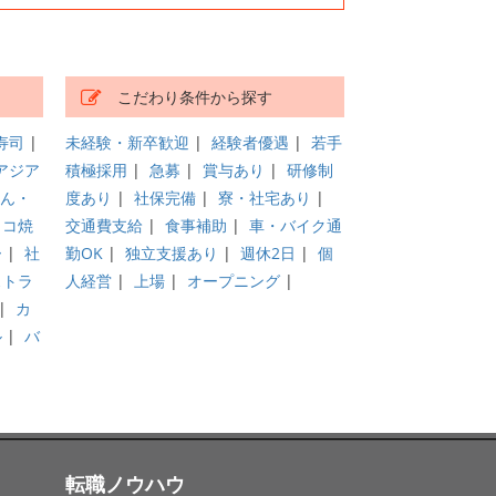
こだわり条件から探す
寿司
|
未経験・新卒歓迎
|
経験者優遇
|
若手
アジア
積極採用
|
急募
|
賞与あり
|
研修制
ん・
度あり
|
社保完備
|
寮・社宅あり
|
タコ焼
交通費支給
|
食事補助
|
車・バイク通
ー
|
社
勤OK
|
独立支援あり
|
週休2日
|
個
ストラ
人経営
|
上場
|
オープニング
|
|
カ
ル
|
バ
転職ノウハウ