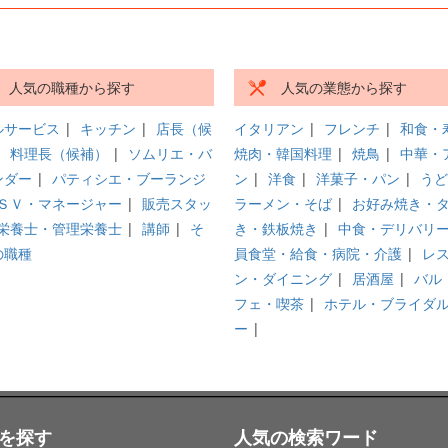
人気の職種から探す
人気の業態から探す
ルサービス
|
キッチン
|
店長（候
イタリアン
|
フレンチ
|
和食・
|
料理長（候補）
|
ソムリエ・バ
焼肉・韓国料理
|
焼鳥
|
中華・
ンダー
|
パティシエ・ブーランジ
ン
|
洋食
|
洋菓子・パン
|
うど
ＳＶ・マネージャー
|
販売スタッ
ラーメン・そば
|
お好み焼き・
栄養士・管理栄養士
|
講師
|
そ
き・鉄板焼き
|
中食・デリバリ
の職種
員食堂・給食・病院・介護
|
レ
ン・ダイニング
|
居酒屋
|
バル
フェ・喫茶
|
ホテル・ブライダ
ー
|
を探す
人気の検索ワード