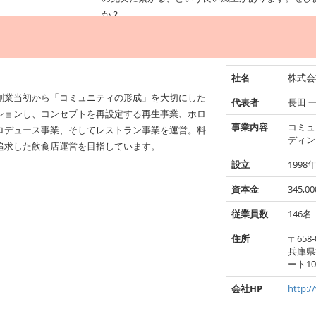
か？
社名
株式会
創業当初から「コミュニティの形成」を大切にした
代表者
長田 
ションし、コンセプトを再設定する再生事業、ホロ
事業内容
コミュ
ロデュース事業、そしてレストラン事業を運営。料
ディン
追求した飲食店運営を目指しています。
設立
1998
資本金
345,0
従業員数
146名
住所
〒658-
兵庫県
ート1
会社HP
http:/