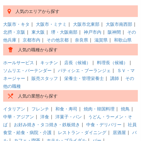
人気のエリアから探す
大阪市・キタ
|
大阪市・ミナミ
|
大阪市北東部
|
大阪市南西部
|
北摂・京阪
|
東大阪
|
堺・大阪南部
|
神戸市内
|
阪神間
|
その
他兵庫
|
京都市内
|
その他京都
|
奈良県
|
滋賀県
|
和歌山県
人気の職種から探す
ホールサービス
|
キッチン
|
店長（候補）
|
料理長（候補）
|
ソムリエ・バーテンダー
|
パティシエ・ブーランジェ
|
ＳＶ・マ
ネージャー
|
販売スタッフ
|
栄養士・管理栄養士
|
講師
|
その
他の職種
人気の業態から探す
イタリアン
|
フレンチ
|
和食・寿司
|
焼肉・韓国料理
|
焼鳥
|
中華・アジアン
|
洋食
|
洋菓子・パン
|
うどん・ラーメン・そ
ば
|
お好み焼き・タコ焼き・鉄板焼き
|
中食・デリバリー
|
社員
食堂・給食・病院・介護
|
レストラン・ダイニング
|
居酒屋
|
バ
ル
|
カフェ・喫茶
|
ホテル・ブライダル
|
バー
|