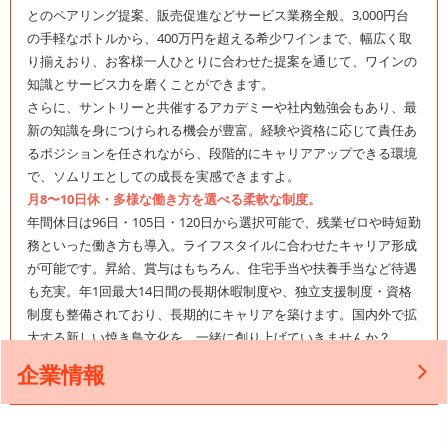
とのペアリング提案、販売促進などサービス業務全般。3,000円台
の手軽なボトルから、400万円を超える希少ワインまで、幅広く取
り揃えおり、お客様一人ひとりに合わせた提案を通じて、ワインの
知識とサービス力を磨くことができます。
さらに、サントリーと共催するアカデミーや社内勉強会もあり、最
新の知識を身につけられる機会が豊富。経験や資格に応じて責任あ
るポジションを任されながら、段階的にキャリアアップできる環境
で、ソムリエとしての成長を実感できますよ。
月8〜10日休・多様な働き方を選べる柔軟な制度。
年間休日は96日・105日・120日から選択可能で、残業ゼロや時短勤
務といった働き方も導入。ライフスタイルに合わせたキャリア形成
が可能です。昇給、賞与はもちろん、住宅手当や扶養手当など待遇
も充実。年1回最大14日間の長期休暇制度や、独立支援制度・資格
制度も整備されており、長期的にキャリアを築けます。国内外で拡
大する新しい焼き鳥文化を、一緒に創り上げていきませんか？
企業情報