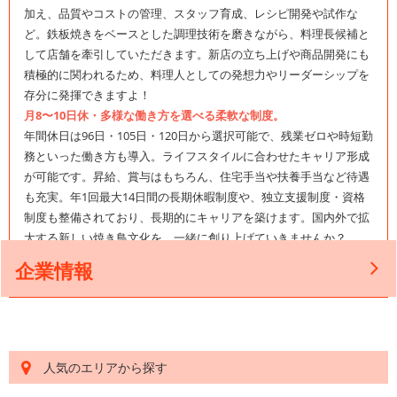
加え、品質やコストの管理、スタッフ育成、レシピ開発や試作な
ど。鉄板焼きをベースとした調理技術を磨きながら、料理長候補と
して店舗を牽引していただきます。新店の立ち上げや商品開発にも
積極的に関われるため、料理人としての発想力やリーダーシップを
存分に発揮できますよ！
月8〜10日休・多様な働き方を選べる柔軟な制度。
年間休日は96日・105日・120日から選択可能で、残業ゼロや時短勤
務といった働き方も導入。ライフスタイルに合わせたキャリア形成
が可能です。昇給、賞与はもちろん、住宅手当や扶養手当など待遇
も充実。年1回最大14日間の長期休暇制度や、独立支援制度・資格
制度も整備されており、長期的にキャリアを築けます。国内外で拡
大する新しい焼き鳥文化を、一緒に創り上げていきませんか？
企業情報
人気のエリアから探す