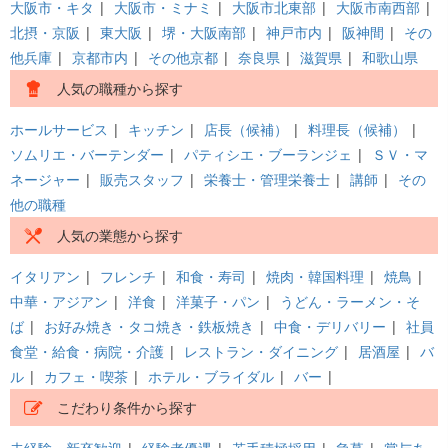
大阪市・キタ
|
大阪市・ミナミ
|
大阪市北東部
|
大阪市南西部
|
北摂・京阪
|
東大阪
|
堺・大阪南部
|
神戸市内
|
阪神間
|
その
他兵庫
|
京都市内
|
その他京都
|
奈良県
|
滋賀県
|
和歌山県
人気の職種から探す
ホールサービス
|
キッチン
|
店長（候補）
|
料理長（候補）
|
ソムリエ・バーテンダー
|
パティシエ・ブーランジェ
|
ＳＶ・マ
ネージャー
|
販売スタッフ
|
栄養士・管理栄養士
|
講師
|
その
他の職種
人気の業態から探す
イタリアン
|
フレンチ
|
和食・寿司
|
焼肉・韓国料理
|
焼鳥
|
中華・アジアン
|
洋食
|
洋菓子・パン
|
うどん・ラーメン・そ
ば
|
お好み焼き・タコ焼き・鉄板焼き
|
中食・デリバリー
|
社員
食堂・給食・病院・介護
|
レストラン・ダイニング
|
居酒屋
|
バ
ル
|
カフェ・喫茶
|
ホテル・ブライダル
|
バー
|
こだわり条件から探す