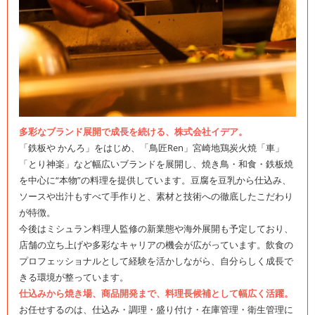
多彩なブランド展開で成長を続ける、株式会社イデア。
「鉄板や かんろ」をはじめ、「鳥匠Ren」宮崎地鶏炭火焼「車」
「とり神楽」など幅広いブランドを展開し、焼き鳥・和食・鉄板焼
を中心に“本物”の料理を提供しています。豆腐を豆乳から仕込み、
ソースや出汁もすべて手作りと、素材と技術への徹底したこだわり
が特徴。
今後はミシュラン料理人監修の新業態や海外展開も予定しており、
店舗の立ち上げや多彩なキャリアの機会が広がっています。飲食の
プロフェッショナルとして経験を活かしながら、自分らしく成長で
きる環境が整っています。
仕込みから焼き場、商品開発まで、料理長候補として幅広く活躍。
お任せするのは、仕込み・調理・盛り付け・在庫管理・衛生管理に