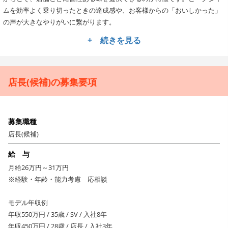
ムを効率よく乗り切ったときの達成感や、お客様からの「おいしかった」
の声が大きなやりがいに繋がります。
+ 続きを見る
多様なキャリアパスと安心の研修制度
入社後は包丁の握り方や接客の基本から学べる3ヶ月間の研修を実施。経験
が浅くても安心してスタートできます。早ければ1年半で店長昇格も可能
店長(候補)の募集要項
で、その先にはスーパーバイザーや本部職などのキャリアパスも。独立を
目指す方向けの支援制度もあり、最短3年でオーナーとして独立した実績も
あります。
募集職種
働きやすさを重視した制度と待遇
店長(候補)
年間休日120日でプライベートも大切にできます。住宅手当（家賃の25%支
給 与
給）や子ども手当（月1万〜1万5千円）、食事補助など、生活を支える福
利厚生も充実。家庭との両立や長期的なキャリア形成を支援しています。
月給26万円～31万円
※経験・年齢・能力考慮 応相談
モデル年収例
年収550万円 / 35歳 / SV / 入社8年
年収450万円 / 28歳 / 店長 / 入社3年