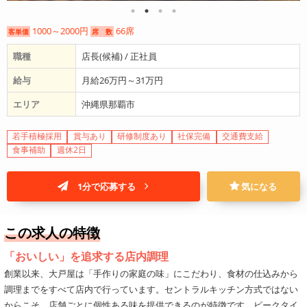
1000～2000円
66席
客単価
席 数
職種
店長(候補) / 正社員
給与
月給26万円～31万円
エリア
沖縄県那覇市
若手積極採用
賞与あり
研修制度あり
社保完備
交通費支給
食事補助
週休2日
1分で応募する
気になる
この求人の特徴
「おいしい」を追求する店内調理
創業以来、大戸屋は「手作りの家庭の味」にこだわり、食材の仕込みから
調理までをすべて店内で行っています。セントラルキッチン方式ではない
からこそ、店舗ごとに個性ある味を提供できるのが特徴です。ピークタイ