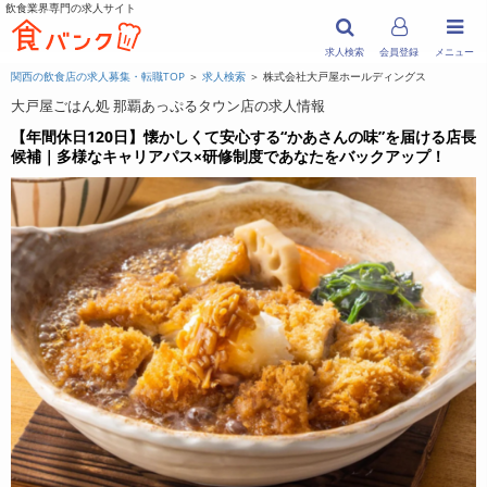
飲食業界専門の求人サイト
求人検索
会員登録
メニュー
関西の飲食店の求人募集・転職TOP
＞
求人検索
＞ 株式会社大戸屋ホールディングス
大戸屋ごはん処 那覇あっぷるタウン店の求人情報
【年間休日120日】懐かしくて安心する“かあさんの味”を届ける店長
候補｜多様なキャリアパス×研修制度であなたをバックアップ！