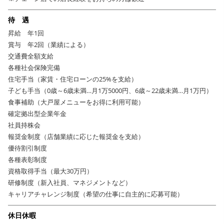
待 遇
昇給 年1回
賞与 年2回（業績による）
交通費全額支給
各種社会保険完備
住宅手当（家賃・住宅ローンの25%を支給）
子ども手当（0歳～6歳未満…月1万5000円、6歳～22歳未満…月1万円）
食事補助（大戸屋メニューをお得に利用可能）
確定拠出型企業年金
社員持株会
報奨金制度（店舗業績に応じた報奨金を支給）
優待割引制度
各種表彰制度
資格取得手当（最大30万円）
研修制度（新入社員、マネジメントなど）
キャリアチャレンジ制度（希望の仕事に自主的に応募可能）
休日休暇