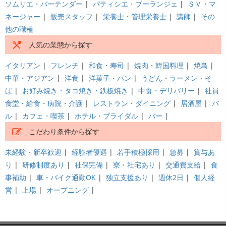
ソムリエ・バーテンダー
|
パティシエ・ブーランジェ
|
ＳＶ・マ
ネージャー
|
販売スタッフ
|
栄養士・管理栄養士
|
講師
|
その
他の職種
人気の業態から探す
イタリアン
|
フレンチ
|
和食・寿司
|
焼肉・韓国料理
|
焼鳥
|
中華・アジアン
|
洋食
|
洋菓子・パン
|
うどん・ラーメン・そ
ば
|
お好み焼き・タコ焼き・鉄板焼き
|
中食・デリバリー
|
社員
食堂・給食・病院・介護
|
レストラン・ダイニング
|
居酒屋
|
バ
ル
|
カフェ・喫茶
|
ホテル・ブライダル
|
バー
|
こだわり条件から探す
未経験・新卒歓迎
|
経験者優遇
|
若手積極採用
|
急募
|
賞与あ
り
|
研修制度あり
|
社保完備
|
寮・社宅あり
|
交通費支給
|
食
事補助
|
車・バイク通勤OK
|
独立支援あり
|
週休2日
|
個人経
営
|
上場
|
オープニング
|