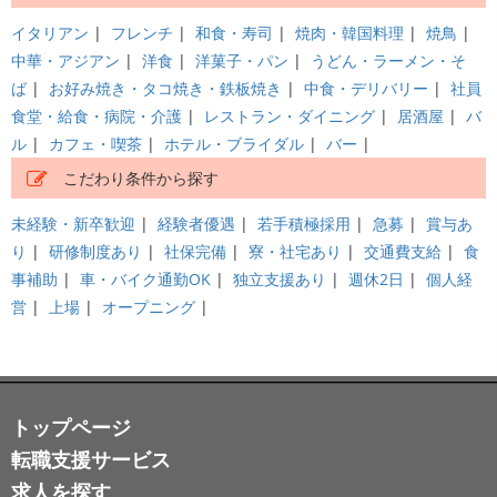
イタリアン
|
フレンチ
|
和食・寿司
|
焼肉・韓国料理
|
焼鳥
|
中華・アジアン
|
洋食
|
洋菓子・パン
|
うどん・ラーメン・そ
ば
|
お好み焼き・タコ焼き・鉄板焼き
|
中食・デリバリー
|
社員
食堂・給食・病院・介護
|
レストラン・ダイニング
|
居酒屋
|
バ
ル
|
カフェ・喫茶
|
ホテル・ブライダル
|
バー
|
こだわり条件から探す
未経験・新卒歓迎
|
経験者優遇
|
若手積極採用
|
急募
|
賞与あ
り
|
研修制度あり
|
社保完備
|
寮・社宅あり
|
交通費支給
|
食
事補助
|
車・バイク通勤OK
|
独立支援あり
|
週休2日
|
個人経
営
|
上場
|
オープニング
|
トップページ
転職支援サービス
求人を探す