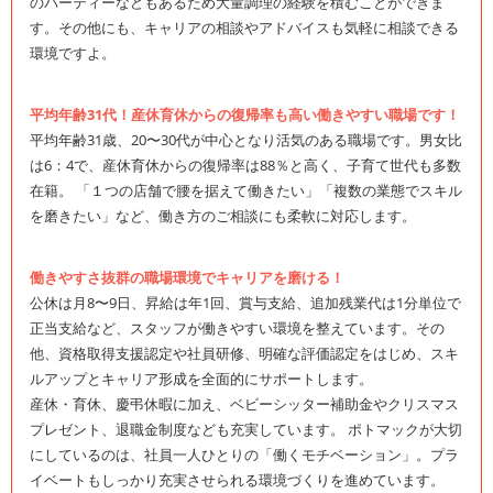
のパーティーなどもあるため大量調理の経験を積むことができま
す。その他にも、キャリアの相談やアドバイスも気軽に相談できる
環境ですよ。
平均年齢31代！産休育休からの復帰率も高い働きやすい職場です！
平均年齢31歳、20〜30代が中心となり活気のある職場です。男女比
は6：4で、産休育休からの復帰率は88％と高く、子育て世代も多数
在籍。 「１つの店舗で腰を据えて働きたい」「複数の業態でスキル
を磨きたい」など、働き方のご相談にも柔軟に対応します。
働きやすさ抜群の職場環境でキャリアを磨ける！
公休は月8〜9日、昇給は年1回、賞与支給、追加残業代は1分単位で
正当支給など、スタッフが働きやすい環境を整えています。その
他、資格取得支援認定や社員研修、明確な評価認定をはじめ、スキ
ルアップとキャリア形成を全面的にサポートします。
産休・育休、慶弔休暇に加え、ベビーシッター補助金やクリスマス
プレゼント、退職金制度なども充実しています。 ポトマックが大切
にしているのは、社員一人ひとりの「働くモチベーション」。プラ
イベートもしっかり充実させられる環境づくりを進めています。