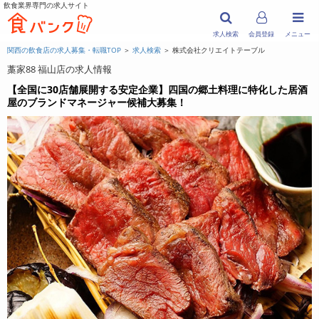
飲食業界専門の求人サイト
求人検索
会員登録
メニュー
関西の飲食店の求人募集・転職TOP
＞
求人検索
＞ 株式会社クリエイトテーブル
藁家88 福山店の求人情報
【全国に30店舗展開する安定企業】四国の郷土料理に特化した居酒
屋のブランドマネージャー候補大募集！