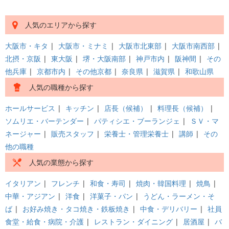
人気のエリアから探す
大阪市・キタ
|
大阪市・ミナミ
|
大阪市北東部
|
大阪市南西部
|
北摂・京阪
|
東大阪
|
堺・大阪南部
|
神戸市内
|
阪神間
|
その
他兵庫
|
京都市内
|
その他京都
|
奈良県
|
滋賀県
|
和歌山県
人気の職種から探す
ホールサービス
|
キッチン
|
店長（候補）
|
料理長（候補）
|
ソムリエ・バーテンダー
|
パティシエ・ブーランジェ
|
ＳＶ・マ
ネージャー
|
販売スタッフ
|
栄養士・管理栄養士
|
講師
|
その
他の職種
人気の業態から探す
イタリアン
|
フレンチ
|
和食・寿司
|
焼肉・韓国料理
|
焼鳥
|
中華・アジアン
|
洋食
|
洋菓子・パン
|
うどん・ラーメン・そ
ば
|
お好み焼き・タコ焼き・鉄板焼き
|
中食・デリバリー
|
社員
食堂・給食・病院・介護
|
レストラン・ダイニング
|
居酒屋
|
バ