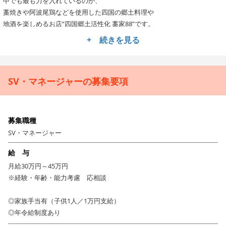
中でも最も力を入れているのが、
藁焼きや阿波尾鶏などを使用した四国の郷土料理や
地酒を楽しめるお店“四国郷土活性化 藁家88”です。
+ 続きを見る
あなたにはそのブランドマネージャーとして、
メニュー開発やスタッフのマネジメントはもちろん、
販促企画・新店の立ち上げなど、藁家88の中心として
SV・マネージャーの募集要項
より良い店づくりに力を発揮していただきたいと思っています。
まずは現場に入って頂き、店の雰囲気や
オペレーションを知っていただくことから始まり、
募集職種
慣れてきたら、全体の統括やスタッフのフォロー、
SV・マネージャー
新店の立ち上げプロジェクト、また四国に足を運んで
新たな食材の仕入れルート開拓などもお任せしていく予定です。
給 与
月給30万円～45万円
飲食店でのマネージャー経験がある方はもちろんの事、
※経験・年齢・能力考慮 応相談
今後自分の店を持ちたいと考えている方や、
今までの現場経験を踏まえたうえで
◎家族手当有（子供1人／1万円支給）
さらなるキャリアアップを考えている方も大歓迎。
◎年令給制度あり
マネジメントと現場、両方の経験を積むことができるまたとないチャンス