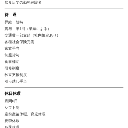
飲食店での勤務経験者
まずは気軽にご連絡下さい。
待 遇
昇給 随時
賞与 年1回（業績による）
交通費一部支給（社内規定あり）
各種社会保険完備
家族手当
制服貸与
食事補助
研修制度
独立支援制度
引っ越し手当
休日休暇
月間6日
シフト制
産前産後休暇、育児休暇
夏季休暇
冬季休暇