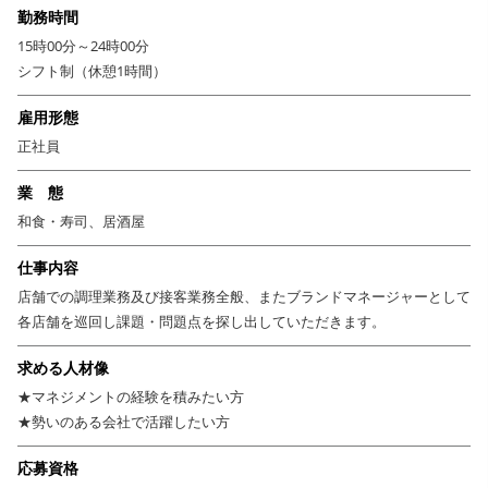
です。
勤務時間
15時00分～24時00分
【手厚い待遇、安定した環境で着実にスキルを身に付けられ
シフト制（休憩1時間）
る】
雇用形態
より高いパフォーマンスを発揮するためには
正社員
安定した職場環境が不可欠です。
同社では、家族手当や産休・育休等完備で、
業 態
家族持ちの方でも安心していただけますし、
和食・寿司、居酒屋
引っ越し手当もありますので勤務地等も相談に応じます。
仕事内容
また、将来独立を考えているものの
店舗での調理業務及び接客業務全般、またブランドマネージャーとして
資金面当に不安を感じている方も社内独立制度がありますので、
各店舗を巡回し課題・問題点を探し出していただきます。
低リスクで自分のお店を持つことも夢ではありません。
いきなりマネージャー職は難しいという方は、
求める人材像
まずは店舗スタッフとして経験を積み
★マネジメントの経験を積みたい方
キャリアアップしていくことも可能です。
★勢いのある会社で活躍したい方
今後も続々出店予定がある今勢いのある同社。
応募資格
今いる環境よりももっと成長したいと考えている方、