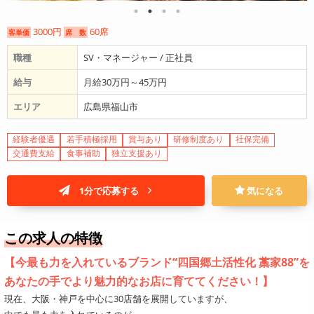
3000円
60席
客単価
席 数
職種
SV・マネージャー / 正社員
給与
月給30万円～45万円
エリア
広島県福山市
経験者優遇
若手積極採用
賞与あり
研修制度あり
社保完備
交通費支給
食事補助
独立支援あり
1分で応募する
気になる
この求人の特徴
【今最も力を入れているブランド“四国郷土活性化 藁家88”を
あなたの手でより魅力的なお店に育ててください！】
現在、大阪・神戸を中心に30店舗を展開していますが、