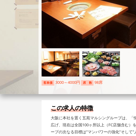
3000～4000円
98席
客単価
席 数
この求人の特徴
大阪に本社を置く五苑マルシングループは、「
広げ、現在は全国100ヶ所以上（FC店舗含む
ープの次なる目標は”マンパワーの強化”そして