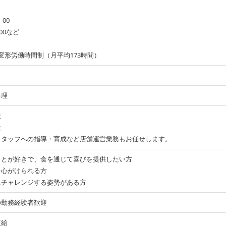
＞
：00
00など
変形労働時間制（月平均173時間）
料理
般
般
スタッフへの指導・育成など店舗運営業務もお任せします。
ことが好きで、食を通じて喜びを提供したい方
を心がけられる方
にチャレンジする姿勢がある方
の勤務経験者歓迎
支給