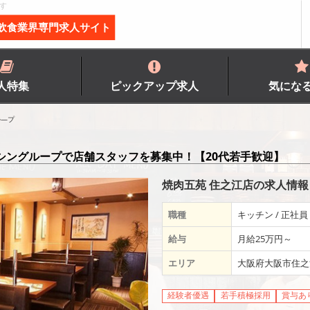
す
飲食業界専門求人サイト
人特集
ピックアップ求人
気にな
ル―プ
シングループで店舗スタッフを募集中！【20代若手歓迎】
焼肉五苑 住之江店の求人情報
職種
キッチン / 正社員
給与
月給25万円～
エリア
大阪府大阪市住之
経験者優遇
若手積極採用
賞与あ