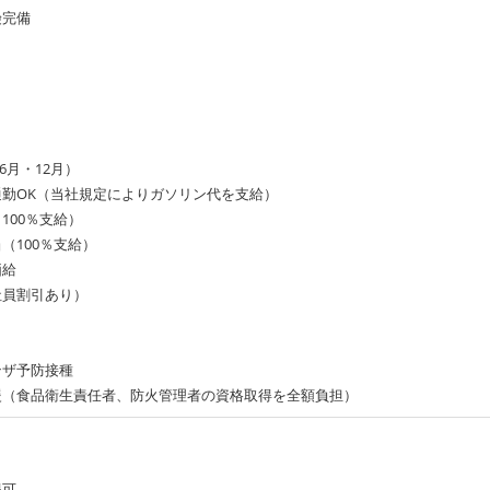
険完備
6月・12月）
通勤OK（当社規定によりガソリン代を支給）
100％支給）
（100％支給）
価給
社員割引あり）
ンザ予防接種
援（食品衛生責任者、防火管理者の資格取得を全額負担）
得可