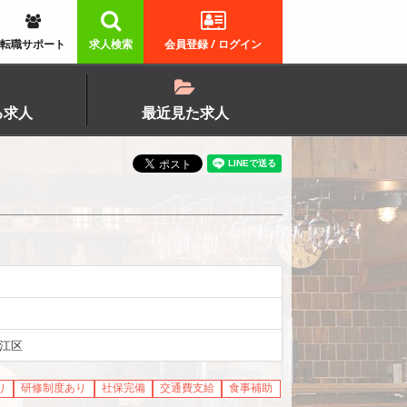
転職サポート
求人検索
会員登録 / ログイン
る求人
最近見た求人
江区
り
研修制度あり
社保完備
交通費支給
食事補助