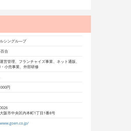
ルシングル―プ
小百合
運営管理、フランチャイズ事業、ネット通販、
卸・小売事業、外部研修
年
0,000円
名
0026
大阪市中央区内本町1丁目1番8号
/www.goen.co.jp/