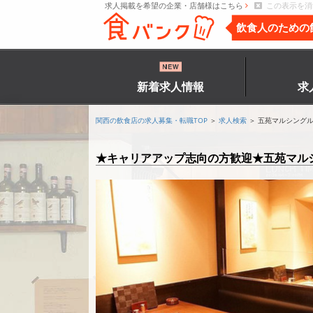
求人掲載を希望の企業・店舗様はこちら
この表示を消
飲食人のための
新着求人情報
求
関西の飲食店の求人募集・転職TOP
＞
求人検索
＞ 五苑マルシング
★キャリアアップ志向の方歓迎★五苑マル