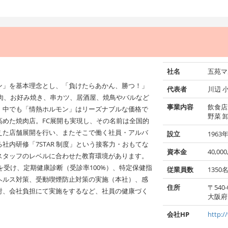
社名
五苑マ
ン」を基本理念とし、「負けたらあかん、勝つ！」
代表者
川辺 
焼肉、お好み焼き、串カツ、居酒屋、焼鳥やバルなど
事業内容
飲食店
。中でも「情熱ホルモン」はリーズナブルな価格で
野菜 
めた焼肉店。FC展開も実現し、その名前は全国的
えた店舗展開を行い、またそこで働く社員・アルバ
設立
1963
内研修「7STAR 制度」という接客力・おもてな
資本金
40,00
スタッフのレベルに合わせた教育環境があります。
を受け、定期健康診断（受診率100%）、特定保健指
従業員数
1350
ヘルス対策、受動喫煙防止対策の実施（本社）、感
住所
〒540-
射、会社負担にて実施をするなど、社員の健康づく
大阪府
会社HP
http:/