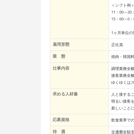
＜シフト例
11：00～20
15：00～0：
1ヶ月単位の
雇用形態
正社員
業 態
焼肉・韓国
仕事内容
調理業務全
接客業務全
ゆくゆくは
求める人材像
人と接する
明るい接客
新しいこと
応募資格
飲食業界で
待 遇
交通費全額