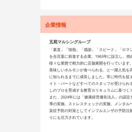
企業情報
五苑マルシングル―プ
「素直」「情熱」「感謝」「スピード」「ロマ
を合言葉に前進する企業。1963年に設立し、
様々な業態で精力的に店舗展開を行っています
美味しいホルモンが食べられる、と一躍人気を高
に知られるまでに成長しました。常に時代を捉
イト・パートなどすべてのスタッフが受けられる社
しのプロを育成する教育カリキュラムに基づく
また、2024年には「健康経営優良法人」の認定
導の実施、ストレスチェックの実施、メンタル
染症予防の対策としてインフルエンザの予防注
りにも注力されています。