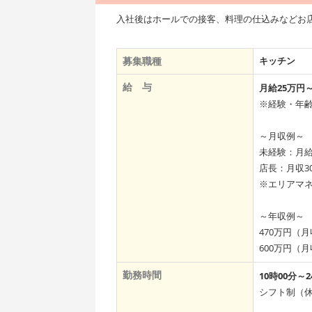
入社後はホールでの接客、料理の仕込みなどお
募集職種
キッチン
給 与
月給25万円
※経験・年
～月収例～
未経験：月給
店長：月収3
※エリアマネ
～年収例～
470万円（
600万円（
勤務時間
10時00分～2
シフト制（