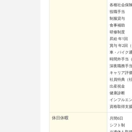
各種社会保
役職手当
制服貸与
食事補助
研修制度
昇給 年1回
賞与 年2回（
車・バイク
時間外手当（
深夜職務手当
キャリア評
社員特典（
出産祝金
健康診断
インフルエ
資格取得支
休日休暇
月間6日
シフト制
※連休も取