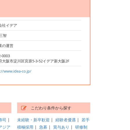
会社イデア
 三智
業の運営
-0003
府大阪市淀川区宮原5-3-52イデア新大阪2F
://www.idea-co.jp/
こだわり条件から探す
寿司
|
未経験・新卒歓迎
|
経験者優遇
|
若手
アジア
積極採用
|
急募
|
賞与あり
|
研修制