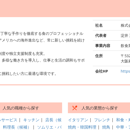
社名
株式
と丁寧な手作りを徹底する食のプロフェッショナル
代表者
淀井
アメリカへの海外進出など、常に新しい挑戦を続け
事業内容
飲食
制度や独立支援制度も充実。
住所
〒532
、多様な働き方を導入し、仕事と生活の調和もサポ
大阪
会社HP
https
に挑戦したい方に最適な環境です。
人気の職種から探す
人気の業態から探す
ルサービス
|
キッチン
|
店長（候
イタリアン
|
フレンチ
|
和食・
|
料理長（候補）
|
ソムリエ・バ
焼肉・韓国料理
|
焼鳥
|
中華・