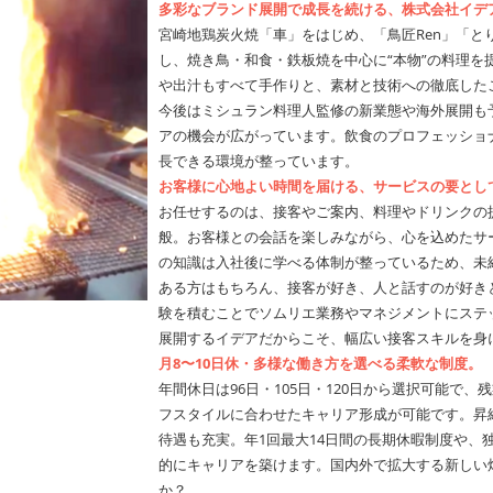
多彩なブランド展開で成長を続ける、株式会社イデ
宮崎地鶏炭火焼「車」をはじめ、「鳥匠Ren」「と
し、焼き鳥・和食・鉄板焼を中心に“本物”の料理を
や出汁もすべて手作りと、素材と技術への徹底した
今後はミシュラン料理人監修の新業態や海外展開も
アの機会が広がっています。飲食のプロフェッショ
長できる環境が整っています。
お客様に心地よい時間を届ける、サービスの要とし
お任せするのは、接客やご案内、料理やドリンクの
般。お客様との会話を楽しみながら、心を込めたサ
の知識は入社後に学べる体制が整っているため、未
ある方はもちろん、接客が好き、人と話すのが好き
験を積むことでソムリエ業務やマネジメントにステ
展開するイデアだからこそ、幅広い接客スキルを身
月8〜10日休・多様な働き方を選べる柔軟な制度。
年間休日は96日・105日・120日から選択可能で
フスタイルに合わせたキャリア形成が可能です。昇
待遇も充実。年1回最大14日間の長期休暇制度や、
的にキャリアを築けます。国内外で拡大する新しい
か？