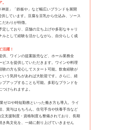
ア。
り神楽」「鉄板や」など幅広いブランドを展開
提供しています。豆腐を豆乳から仕込み、ソース
こだわりが特徴。
予定しており、店舗の立ち上げや多彩なキャリ
ナルとして経験を活かしながら、自分らしく成
て活躍！
提供、ワインの提案販売など、ホール業務全
ービスを提供していただきます。ワインや料理
経験の方も安心してスタート可能。飲食経験が
という気持ちがあれば大歓迎です。さらに、経
ップアップすることも可能。多彩なブランドを
につけられますよ。
、残業ゼロや時短勤務といった働き方も導入。ライ
給、賞与はもちろん、住宅手当や扶養手当など
独立支援制度・資格制度も整備されており、長期
焼き鳥文化を、一緒に創り上げていきません