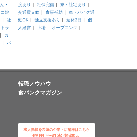
ん・
度あり
|
社保完備
|
寮・社宅あり
|
タコ焼
交通費支給
|
食事補助
|
車・バイク通
ー
|
社
勤OK
|
独立支援あり
|
週休2日
|
個
ストラ
人経営
|
上場
|
オープニング
|
|
カ
ル
|
バ
転職ノウハウ
食バンクマガジン
求人掲載を希望の企業・店舗様はこちら
採用ご担当者様へ