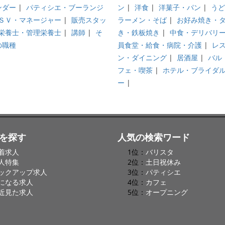
ンダー
|
パティシエ・ブーランジ
ン
|
洋食
|
洋菓子・パン
|
うど
ＳＶ・マネージャー
|
販売スタッ
ラーメン・そば
|
お好み焼き・
栄養士・管理栄養士
|
講師
|
そ
き・鉄板焼き
|
中食・デリバリ
の職種
員食堂・給食・病院・介護
|
レ
ン・ダイニング
|
居酒屋
|
バル
フェ・喫茶
|
ホテル・ブライダ
ー
|
を探す
人気の検索ワード
着求人
1位：
バリスタ
人特集
2位：
土日祝休み
ックアップ求人
3位：
パティシエ
になる求人
4位：
カフェ
近見た求人
5位：
オープニング