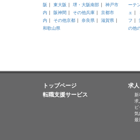
阪
|
東大阪
|
堺・大阪南部
|
神戸市
ーテ
内
|
阪神間
|
その他兵庫
|
京都市
ェ
|
内
|
その他京都
|
奈良県
|
滋賀県
|
フ
|
和歌山県
の他
トップページ
求人
転職支援サービス
新
求
ピ
気
最