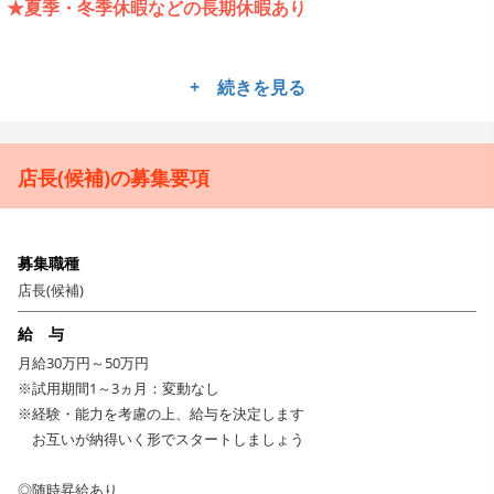
★夏季・冬季休暇などの長期休暇あり
------------------------------
+ 続きを見る
斬新かつ革新的な発想で「時代のニーズに応えられるレスト
ラン」を展開する株式会社レアル・ダイニング。「本物を追
求すること」をコンセプトに掲げ、お客さまに驚きと感動と
店長(候補)の募集要項
至福の時間を提供し続けている企業です。
------------------------------
募集職種
大阪駅西口直結のKITTE大阪で日本の美意識が息づく、“和×イタリアン”
イタリアで経験を積んだシェフが日本の文化・素材をリスペクトしなが
店長(候補)
ら、日本の豊かな食材とハーブを取り入れながらもイタリア料理の真髄は
給 与
忘れずにレアルダイニングが追求するシンプルに美味しい料理を提供。
月給30万円～50万円
自家製生パスタに日本の食材・スパイス等を取り入れたイタリア料理を、
※試用期間1～3ヵ月：変動なし
白と木目を基調としたシックで落ち着いた雰囲気の店内で楽しめます。
※経験・能力を考慮の上、給与を決定します
お互いが納得いく形でスタートしましょう
------------------------------
風通しの良い社風で働きやすさが魅力！夏季休暇・冬季休暇
◎随時昇給あり