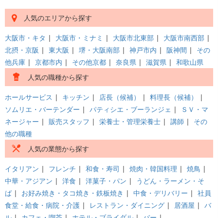
人気のエリアから探す
大阪市・キタ
|
大阪市・ミナミ
|
大阪市北東部
|
大阪市南西部
|
北摂・京阪
|
東大阪
|
堺・大阪南部
|
神戸市内
|
阪神間
|
その
他兵庫
|
京都市内
|
その他京都
|
奈良県
|
滋賀県
|
和歌山県
人気の職種から探す
ホールサービス
|
キッチン
|
店長（候補）
|
料理長（候補）
|
ソムリエ・バーテンダー
|
パティシエ・ブーランジェ
|
ＳＶ・マ
ネージャー
|
販売スタッフ
|
栄養士・管理栄養士
|
講師
|
その
他の職種
人気の業態から探す
イタリアン
|
フレンチ
|
和食・寿司
|
焼肉・韓国料理
|
焼鳥
|
中華・アジアン
|
洋食
|
洋菓子・パン
|
うどん・ラーメン・そ
ば
|
お好み焼き・タコ焼き・鉄板焼き
|
中食・デリバリー
|
社員
食堂・給食・病院・介護
|
レストラン・ダイニング
|
居酒屋
|
バ
ル
|
カフェ・喫茶
|
ホテル・ブライダル
|
バー
|