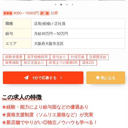
8000～10000円
32席
客単価
席 数
職種
店長(候補) / 正社員
給与
月給30万円～50万円
エリア
大阪府大阪市北区
経験者優遇
若手積極採用
賞与あり
社保完備
交通費支給
食事補助
独立支援あり
終電までの勤務OK
週休2日
1分で応募する
気になる
この求人の特徴
★経験・能力により給与面などの優遇あり
★資格支援制度（ソムリエ資格など）が充実
★新店舗でやりがい◎独立ノウハウも学べる！