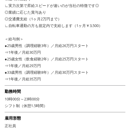
などの長期休暇があり、福利厚生も充実しているので、長く
∟実力次第で昇給スピードが速いのが当社の特徴です◎
安心して働けます。ソムリエなどの資格取得支援も充実♪
◎業績に応じた賞与あり
------------------------------
◎交通費支給（1ヶ月2万円まで）
∟自転車通勤の方も規定内で支給します（1ヶ月￥3,500）
コロナ禍でも数々の繁盛店を運営する安定企業で、さまざまな経験を積め
るのも魅力の一つ。今後も新規出店の予定があり、安心して長く働けるこ
＜給与例＞
ともポイントです。希望者にはソムリエなどの資格取得を支援するなど、
●25歳男性（調理経験3年）／月給26万円スタート
福利厚生・待遇の充実や、スタッフの成長・学び・チャレンジを支える風
⇒1年後／月給30万円
土が根付いています。
●25歳女性（飲食経験2年）／月給25万円スタート
夏季休暇・冬季休暇などの長期休暇がしっかりとれることで、プライベー
⇒1年後／月給29万円
トも充実♪20～30代の仲間と一緒に切磋琢磨し、新店舗で楽しく成長して
●33歳男性（調理経験8年）／月給30万円スタート
いきましょう！
⇒1年後／月給35万円
勤務時間
10時00分～23時00分
シフト制（休憩1.5時間）
雇用形態
正社員