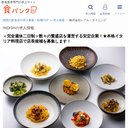
飲食業界専門の求人サイト
求人検索
会員登録
メニュー
関西の飲食店の求人募集・転職TOP
＞
求人検索
＞ 株式会社レアル・ダイニング
INDISHの求人情報
＜完全週休二日制＞数々の繁盛店を運営する安定企業！★本格イタ
リア料理店で店長候補を募集します！