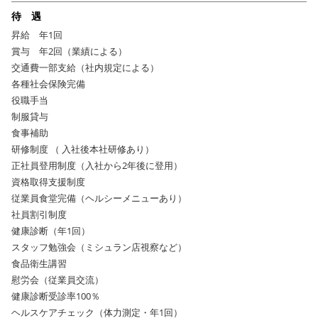
待 遇
昇給 年1回
賞与 年2回（業績による）
交通費一部支給（社内規定による）
各種社会保険完備
役職手当
制服貸与
食事補助
研修制度 （ 入社後本社研修あり）
正社員登用制度（入社から2年後に登用）
資格取得支援制度
従業員食堂完備（ヘルシーメニューあり）
社員割引制度
健康診断（年1回）
スタッフ勉強会（ミシュラン店視察など）
食品衛生講習
慰労会（従業員交流）
健康診断受診率100％
ヘルスケアチェック（体力測定・年1回）