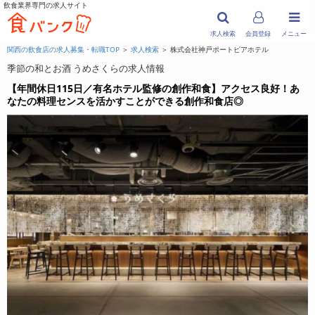
飲食業界専門の求人サイト
求人検索
会員登録
メニュー
関西の飲食店の求人募集・転職TOP
＞
求人検索
＞ 株式会社神戸ポートピアホテル
季節の和とお酒 うめさくらの求人情報
【年間休日115日／有名ホテル監修の創作和食】アクセス良好！あ
なたの料理センスを活かすことができる創作和食店◎