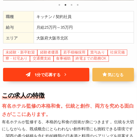
職種
キッチン / 契約社員
給与
月給25万円～35万円
エリア
大阪府大阪市北区
未経験・新卒歓迎
経験者優遇
若手積極採用
賞与あり
社保完備
寮・社宅あり
交通費支給
食事補助
終電までの勤務OK
1分で応募する
気になる
この求人の特徴
有名ホテル監修の本格和食。伝統と創作、両方を究める面白
さがここにあります。
有名ホテルが監修する、本格的な和食の技術が身につきます 。伝統を大切
にしながらも、既成概念にとらわれない創作料理にも挑戦できる環境です
。関西の希少銘柄を含む約80種類の日本酒と料理のペアリングを提案する