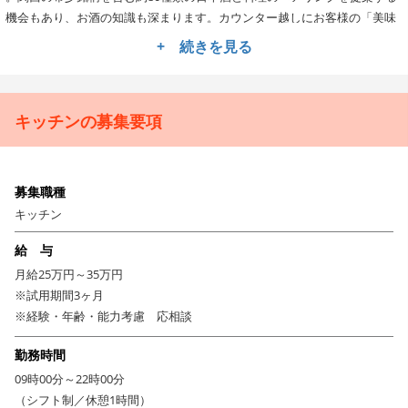
機会もあり、お酒の知識も深まります。カウンター越しにお客様の「美味
しい！」を直接感じられるのも、大きなやりがいです 。あなたのアイデア
+ 続きを見る
を活かし、料理人として成長しませんか。
月9日休み＆年1回7連休も！神戸ポートピアホテル運営の安
心感と充実の福利厚生
キッチンの募集要項
運営は「神戸ポートピアホテル」 。安定した経営基盤のもと、安心して長
く働ける環境です。月9日休みに加え、年1回の7連休取得も可能で、プラ
イベートの時間も大切にできます 。従業員食堂や社員割引、資格取得支援
募集職種
制度など、業界トップクラスの福利厚生を整えています 。大阪駅直結とい
う便利な立地も魅力で、仕事終わりの時間も充実させられます。
キッチン
挑戦を応援！あなたの「好き」をプロの技へ育てる環境で
給 与
す。
月給25万円～35万円
「料理が好き」「新しいことに挑戦したい」その気持ちがあり、和食の基
※試用期間3ヶ月
本的な経験があれば歓迎します 。先輩スタッフが丁寧に教えるので、安心
※経験・年齢・能力考慮 応相談
してください 。温かい仲間たちと互いに刺激し合い、時に笑い合いなが
ら、お客様に最高の時間を提供しましょう 。あなたの可能性が、ここで大
勤務時間
きく花開くはずです 。
09時00分～22時00分
（シフト制／休憩1時間）