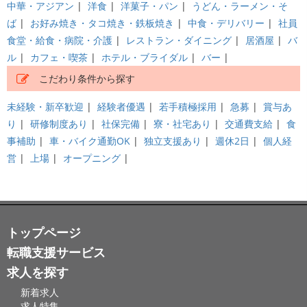
中華・アジアン
|
洋食
|
洋菓子・パン
|
うどん・ラーメン・そ
ば
|
お好み焼き・タコ焼き・鉄板焼き
|
中食・デリバリー
|
社員
食堂・給食・病院・介護
|
レストラン・ダイニング
|
居酒屋
|
バ
ル
|
カフェ・喫茶
|
ホテル・ブライダル
|
バー
|
こだわり条件から探す
未経験・新卒歓迎
|
経験者優遇
|
若手積極採用
|
急募
|
賞与あ
り
|
研修制度あり
|
社保完備
|
寮・社宅あり
|
交通費支給
|
食
事補助
|
車・バイク通勤OK
|
独立支援あり
|
週休2日
|
個人経
営
|
上場
|
オープニング
|
トップページ
転職支援サービス
求人を探す
新着求人
求人特集