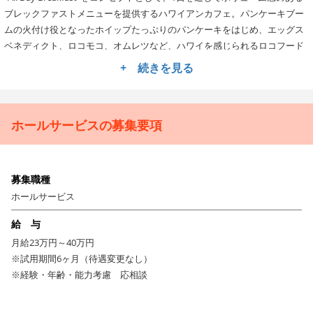
ブレックファストメニューを提供するハワイアンカフェ。パンケーキブー
ムの火付け役となったホイップたっぷりのパンケーキをはじめ、エッグス
ベネディクト、ロコモコ、オムレツなど、ハワイを感じられるロコフード
を提供します。新メニュー開発も毎日行っており、もちろん全て手作り。
+ 続きを見る
業績は右肩上がりで、毎年5店舗以上の出店を計画しています。すでに全国
に広がる「Eggs’n Things」ファンの輪ををさらに拡大すべく、新しい仲間
を募集します！
ホールサービスの募集要項
マニュアル完備で調理未経験でも安心！カジュアルでフレン
ドリーな接客がリピーターを呼んでいます♪
入社後、まずはホールでの接客業務やキッチンでの調理補助をお任せしま
募集職種
す。ハワイの雰囲気そのままに、堅苦しさとは無縁の接客スタイル。自宅
ホールサービス
に友達を招いたときのようなフレンドリーさと明るい笑顔でお客様をお迎
えしてください！キッチンは調理未経験でも1～2カ月程ですべてのメニュ
給 与
ーを作れるよう、作業のマニュアルを完備しています。店舗業務に慣れて
月給23万円～40万円
きたら、食材の発注やスタッフへの指導・育成などのマネジメント業務に
※試用期間6ヶ月（待遇変更なし）
携わっていただきます。ご自身が現場に立ち、スタッフのモチベーション
※経験・年齢・能力考慮 応相談
を維持する広い視野をもって業務に取り組んでいただきたいと考えていま
す。ゆくゆくは新店の立ち上げ、SV・エリアマネージャー、キッチンアド