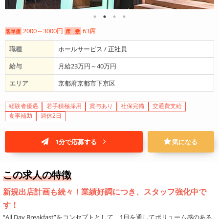
2000～3000円
63席
客単価
席 数
職種
ホールサービス / 正社員
給与
月給23万円～40万円
エリア
京都府京都市下京区
経験者優遇
若手積極採用
賞与あり
社保完備
交通費支給
食事補助
週休2日
1分で応募する
気になる
この求人の特徴
新規出店計画も続々！業績好調につき、スタッフ強化中で
す！
“All Day Breakfast”をコンセプトとして、1日を通してボリューム感のある