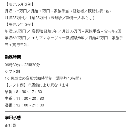
バイザーへのキャリアステップも十分可能！また、人事や広報として本部
【モデル月収例】
職の道など、選択肢は多数用意されているので、是非活躍のフィールドを
月収32.5万円／月給30万円＋家族手当（経験者／既婚扶養3名）
広げていってください。
月収28万円／月給28万円（未経験／独身一人暮らし）
充実の休日制度・福利厚生で長く働き続けられる環境＆家族
【モデル年収例】
年収520万円 ／ 店長職 経験3年 ／月給35万円＋家族手当＋賞与年2回
のように仲の良い社風が自慢！
年収680万円 ／ エリアマネージャー職 経験5年 ／月給43万円＋家族手
EGGS 'N THINGS JAPAN株式会社では、仲間のことを"オハナ”と呼びま
当＋賞与年2回
す。"オハナ”とはハワイ語で"家族”という意味。仲の良い家族のように愛情
を持って接し、一丸となって「お客様を笑顔にする」というミッションに
勤務時間
取り組む社風が根付いています。ひとつの店舗に3～5名の社員を配置し、
06時30分～23時30分
近隣店舗からのヘルプもあるなどみんなでフォローしあって店舗を運営。
シフト制
飲食業界で働くうえでよくある悩みである「希望の休みや連休がとりづら
1ヶ月単位の変形労働時間制（週平均40時間）
い」ということもなく、計画年休として基本は5連休、夏季は7連休も取得
【シフト例】※店舗により異なります
可能。産休・育休取得も活発で育休は男女ともに取得実績があります。復
早番：8：30～17：30
帰後は時短勤務で働くこともでき、ライフステージが変わっても長く働き
中番：11：30～20：30
つづけることができる環境です。
遅番：12：00～21：00
雇用形態
正社員