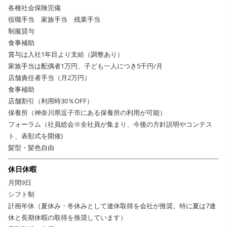
各種社会保険完備
役職手当 家族手当 残業手当
制服貸与
食事補助
賞与は入社1年目より支給（調整あり）
家族手当は配偶者1万円、子ども一人につき5千円/月
店舗責任者手当（月2万円）
食事補助
店舗割引（利用時30％OFF）
保養所（神奈川県逗子市にある保養所の利用が可能）
フォーラム（社員総会※全社員が集まり、今後の方針説明やコンテス
ト、表彰式を開催)
髪型・髪色自由
休日休暇
月間9日
シフト制
計画年休（夏休み・冬休みとして連休取得を会社が推奨。特に夏は7連
休と長期休暇の取得を推奨しています）