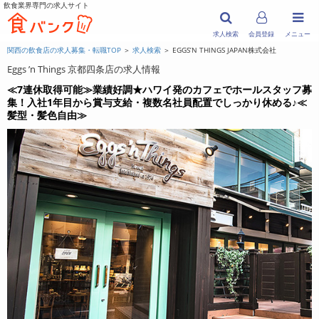
飲食業界専門の求人サイト
求人検索
会員登録
メニュー
関西の飲食店の求人募集・転職TOP
＞
求人検索
＞ EGGS’N THINGS JAPAN株式会社
Eggs ’n Things 京都四条店の求人情報
≪7連休取得可能≫業績好調★ハワイ発のカフェでホールスタッフ募
集！入社1年目から賞与支給・複数名社員配置でしっかり休める♪≪
髪型・髪色自由≫