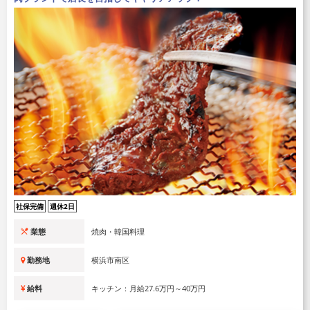
社保完備
週休2日
業態
焼肉・韓国料理
勤務地
横浜市南区
給料
キッチン：月給27.6万円～40万円