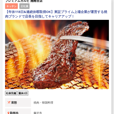
プレミアムカルビ 湘南台店
キッチン
正社員
【年休118日&連続休暇取得OK】東証プライム上場企業が運営する焼
肉ブランドで店長を目指してキャリアアップ！
社保完備
週休2日
業態
焼肉・韓国料理
勤務地
藤沢市