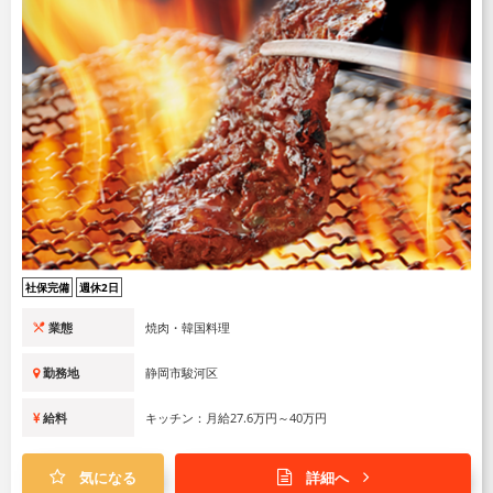
社保完備
週休2日
業態
焼肉・韓国料理
勤務地
静岡市駿河区
給料
キッチン：月給27.6万円～40万円
気になる
詳細へ