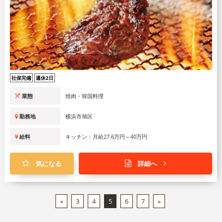
社保完備
週休2日
業態
焼肉・韓国料理
勤務地
横浜市旭区
給料
キッチン：月給27.6万円～40万円
気になる
詳細へ
«
3
4
5
6
7
»