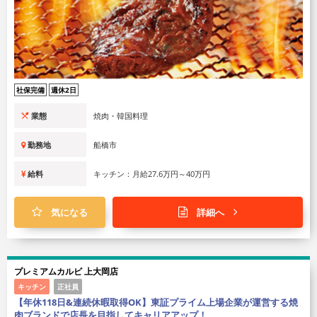
社保完備
週休2日
業態
焼肉・韓国料理
勤務地
船橋市
給料
キッチン：月給27.6万円～40万円
気になる
詳細へ
プレミアムカルビ 上大岡店
キッチン
正社員
【年休118日&連続休暇取得OK】東証プライム上場企業が運営する焼
肉ブランドで店長を目指してキャリアアップ！