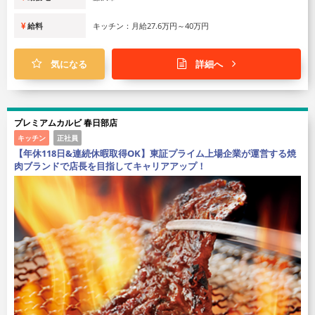
給料
キッチン：月給27.6万円～40万円
気になる
詳細へ
プレミアムカルビ 春日部店
キッチン
正社員
【年休118日&連続休暇取得OK】東証プライム上場企業が運営する焼
肉ブランドで店長を目指してキャリアアップ！