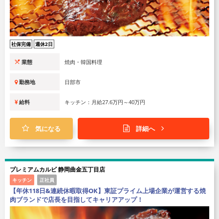
社保完備
週休2日
業態
焼肉・韓国料理
勤務地
日部市
給料
キッチン：月給27.6万円～40万円
気になる
詳細へ
プレミアムカルビ 静岡曲金五丁目店
キッチン
正社員
【年休118日&連続休暇取得OK】東証プライム上場企業が運営する焼
肉ブランドで店長を目指してキャリアアップ！