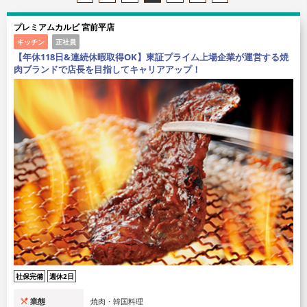
プレミアムカルビ 宮前平店
キッチン
正社員
【年休118日&連続休暇取得OK】東証プライム上場企業が運営する焼
肉ブランドで店長を目指してキャリアアップ！
社保完備
週休2日
業態
焼肉・韓国料理