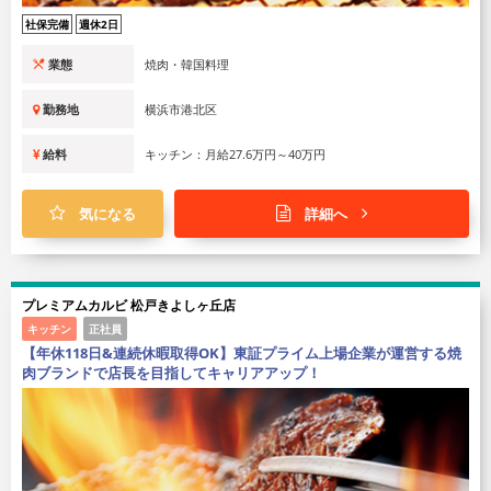
社保完備
週休2日
業態
焼肉・韓国料理
勤務地
横浜市港北区
給料
キッチン：月給27.6万円～40万円
気になる
詳細へ
プレミアムカルビ 松戸きよしヶ丘店
キッチン
正社員
【年休118日&連続休暇取得OK】東証プライム上場企業が運営する焼
肉ブランドで店長を目指してキャリアアップ！