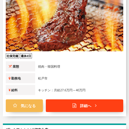
社保完備
週休2日
業態
焼肉・韓国料理
勤務地
松戸市
給料
キッチン：月給27.6万円～40万円
気になる
詳細へ