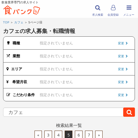
飲食業界専門の求人サイト
求人検索
会員登録
メニュー
TOP
＞
カフェ
＞ 5ページ目
カフェの求人募集・転職情報
職種
指定されていません
変更
業態
指定されていません
変更
エリア
指定されていません
変更
希望月収
指定されていません
変更
こだわり条件
指定されていません
変更
検索結果一覧
«
3
4
5
6
7
»