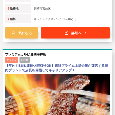
勤務地
川崎市宮前区
給料
キッチン：月給27.6万円～40万円
気になる
詳細へ
プレミアムカルビ 船橋海神店
キッチン
正社員
【年休118日&連続休暇取得OK】東証プライム上場企業が運営する焼
肉ブランドで店長を目指してキャリアアップ！