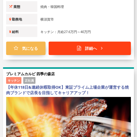
業態
焼肉・韓国料理
勤務地
横須賀市
給料
キッチン：月給27.6万円～40万円
気になる
詳細へ
プレミアムカルビ 四季の森店
キッチン
正社員
【年休118日&連続休暇取得OK】東証プライム上場企業が運営する焼
肉ブランドで店長を目指してキャリアアップ！