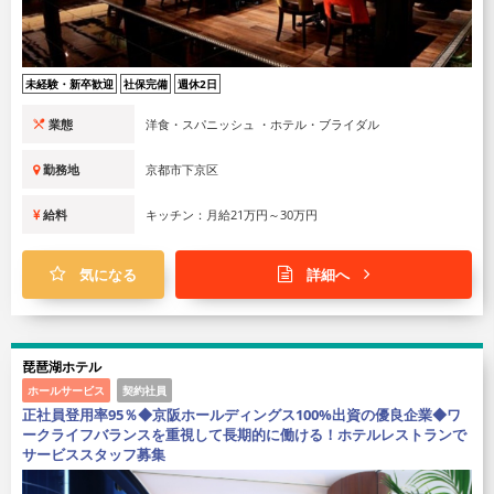
未経験・新卒歓迎
社保完備
週休2日
業態
洋食・スパニッシュ ・ホテル・ブライダル
勤務地
京都市下京区
給料
キッチン：月給21万円～30万円
気になる
詳細へ
琵琶湖ホテル
ホールサービス
契約社員
正社員登用率95％◆京阪ホールディングス100%出資の優良企業◆ワ
ークライフバランスを重視して長期的に働ける！ホテルレストランで
サービススタッフ募集