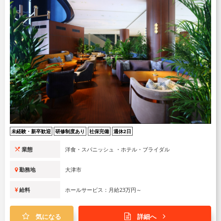
未経験・新卒歓迎
研修制度あり
社保完備
週休2日
業態
洋食・スパニッシュ ・ホテル・ブライダル
勤務地
大津市
給料
ホールサービス：月給23万円～
気になる
詳細へ