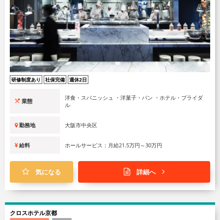
研修制度あり
社保完備
週休2日
洋食・スパニッシュ ・洋菓子・パン ・ホテル・ブライダ
業態
ル
勤務地
大阪市中央区
給料
ホールサービス：月給21.5万円～30万円
気になる
詳細へ
クロスホテル京都