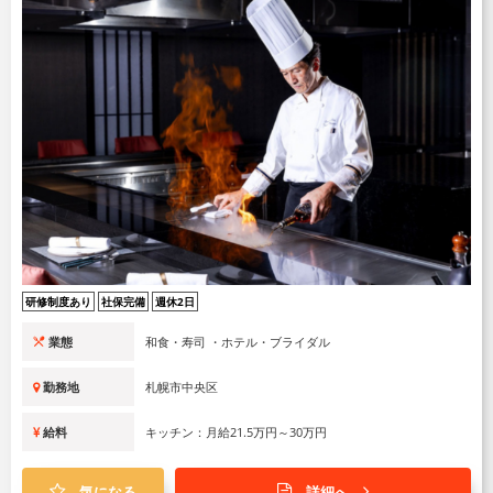
研修制度あり
社保完備
週休2日
業態
和食・寿司 ・ホテル・ブライダル
勤務地
札幌市中央区
給料
キッチン：月給21.5万円～30万円
気になる
詳細へ