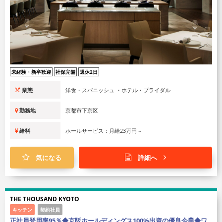
未経験・新卒歓迎
社保完備
週休2日
業態
洋食・スパニッシュ ・ホテル・ブライダル
勤務地
京都市下京区
給料
ホールサービス：月給23万円～
気になる
詳細へ
THE THOUSAND KYOTO
キッチン
契約社員
正社員登用率95％◆京阪ホールディングス100%出資の優良企業◆ワ