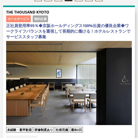
THE THOUSAND KYOTO
ホールサービス
契約社員
正社員登用率95％◆京阪ホールディングス100%出資の優良企業◆ワ
ークライフバランスを重視して長期的に働ける！ホテルレストランで
サービススタッフ募集
未経験・新卒歓迎
研修制度あり
社保完備
週休2日