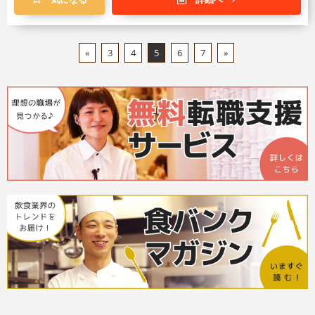
«
3
4
5
6
7
»