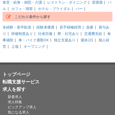
食堂・給食・病院・介護
|
レストラン・ダイニング
|
居酒屋
|
バ
ル
|
カフェ・喫茶
|
ホテル・ブライダル
|
バー
|
こだわり条件から探す
未経験・新卒歓迎
|
経験者優遇
|
若手積極採用
|
急募
|
賞与あ
り
|
研修制度あり
|
社保完備
|
寮・社宅あり
|
交通費支給
|
食
事補助
|
車・バイク通勤OK
|
独立支援あり
|
週休2日
|
個人経
営
|
上場
|
オープニング
|
トップページ
転職支援サービス
求人を探す
新着求人
求人特集
ピックアップ求人
気になる求人