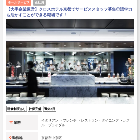
ホールサービス
正社員
【大手企業運営】クロスホテル京都でサービススタッフ募集◎語学力
も活かすことができる職場です！
研修制度あり
社保完備
週休2日
イタリアン ・フレンチ ・レストラン・ダイニング ・ホテ
業態
ル・ブライダル
勤務地
京都市中京区