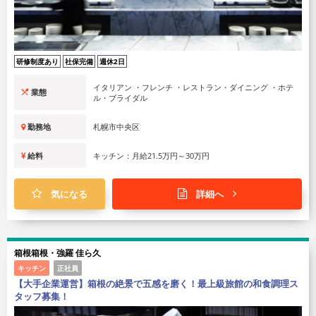
研修制度あり
社保完備
週休2日
イタリアン ・フレンチ ・レストラン・ダイニング ・ホテ
業態
ル・ブライダル
勤務地
札幌市中央区
給料
キッチン：月給21.5万円～30万円
気になる
詳細へ
箱根箱根・強羅 佳ら久
キッチン
正社員
【大手企業運営】箱根の絶景で五感を磨く！最上級旅館の和食調理ス
タッフ募集！