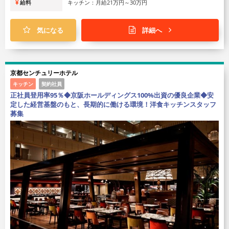
給料
キッチン：月給21万円～30万円
気になる
詳細へ
京都センチュリーホテル
キッチン
契約社員
正社員登用率95％◆京阪ホールディングス100%出資の優良企業◆安
定した経営基盤のもと、長期的に働ける環境！洋食キッチンスタッフ
募集