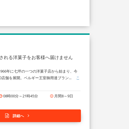
愛される洋菓子をお客様へ届けません
966年に七坪の一つの洋菓子店から始まり、今
0店舗を展開。ベルギー王室御用達ブラン...
こ
08時00分～21時45分
月間8～9日
詳細へ