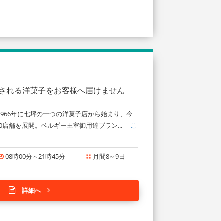
愛される洋菓子をお客様へ届けません
966年に七坪の一つの洋菓子店から始まり、今
0店舗を展開。ベルギー王室御用達ブラン...
こ
08時00分～21時45分
月間8～9日
詳細へ