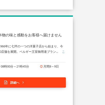
、本物の味と感動をお客様へ届けません
966年に七坪の一つの洋菓子店から始まり、今
0店舗を展開。ベルギー王室御用達ブラン...
こ
08時00分～21時45分
月間8～9日
詳細へ