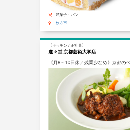
洋菓子・パン
枚方市
【キッチン / 正社員】
進々堂 京都芸術大学店
《月8～10日休／残業少なめ》京都の