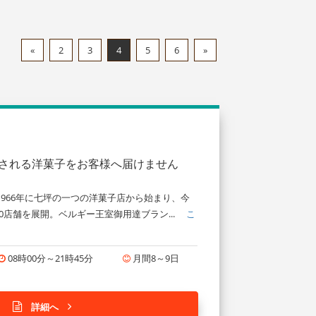
«
2
3
4
5
6
»
愛される洋菓子をお客様へ届けません
966年に七坪の一つの洋菓子店から始まり、今
0店舗を展開。ベルギー王室御用達ブラン...
こ
08時00分～21時45分
月間8～9日
詳細へ