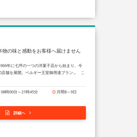
、本物の味と感動をお客様へ届けません
966年に七坪の一つの洋菓子店から始まり、今
0店舗を展開。ベルギー王室御用達ブラン...
こ
08時00分～21時45分
月間8～9日
詳細へ