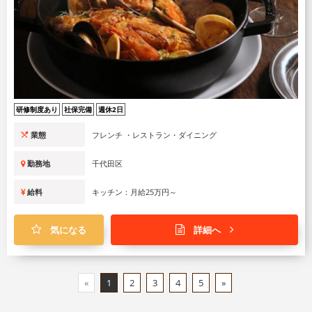
研修制度あり
社保完備
週休2日
業態
フレンチ ・レストラン・ダイニング
勤務地
千代田区
給料
キッチン：月給25万円～
気になる
詳細へ
«
1
2
3
4
5
»