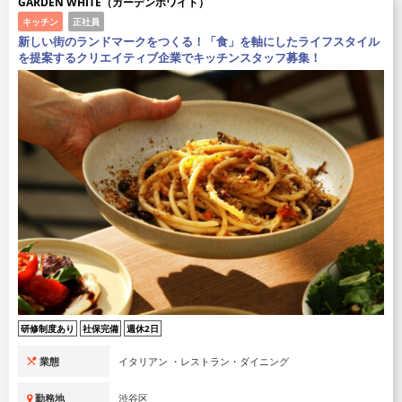
GARDEN WHITE（ガーデンホワイト）
キッチン
正社員
新しい街のランドマークをつくる！「食」を軸にしたライフスタイル
を提案するクリエイティブ企業でキッチンスタッフ募集！
研修制度あり
社保完備
週休2日
業態
イタリアン ・レストラン・ダイニング
勤務地
渋谷区