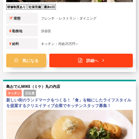
研修制度あり
社保完備
週休2日
業態
フレンチ ・レストラン・ダイニング
勤務地
渋谷区
給料
キッチン：月給25万円～
気になる
詳細へ
島おでんMIKE（ミケ）丸の内店
キッチン
正社員
新しい街のランドマークをつくる！「食」を軸にしたライフスタイル
を提案するクリエイティブ企業でキッチンスタッフ募集！