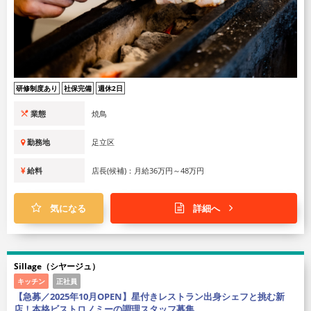
研修制度あり
社保完備
週休2日
業態
焼鳥
勤務地
足立区
給料
店長(候補)：月給36万円～48万円
気になる
詳細へ
Sillage（シヤージュ）
キッチン
正社員
【急募／2025年10月OPEN】星付きレストラン出身シェフと挑む新
店！本格ビストロノミーの調理スタッフ募集