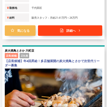
勤務地
千代田区
給料
販売スタッフ：月給21.61万円～26万円
気になる
詳細へ
炭⽕焼⿃とさか 六町店
店長(候補)
正社員
【店長候補】年4回昇給！多店舗展開の炭火焼鳥とさかで次世代リー
ダー募集