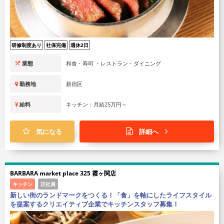
研修制度あり
社保完備
週休2日
業態
和食・寿司 ・レストラン・ダイニング
勤務地
新宿区
給料
キッチン：月給25万円～
気になる
詳細へ
BARBARA market place 325 霞ヶ関店
キッチン
正社員
新しい街のランドマークをつくる！「食」を軸にしたライフスタイル
を提案するクリエイティブ企業でキッチンスタッフ募集！