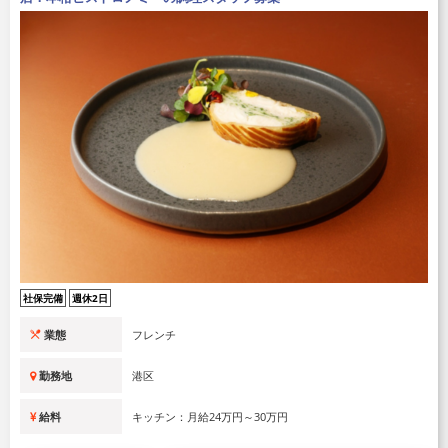
社保完備
週休2日
業態
フレンチ
勤務地
港区
給料
キッチン：月給24万円～30万円