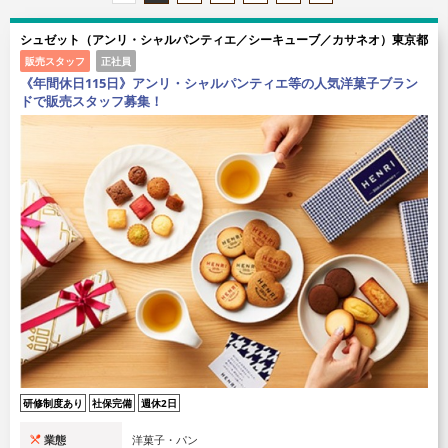
シュゼット（アンリ・シャルパンティエ／シーキューブ／カサネオ）東京都
販売スタッフ
正社員
《年間休日115日》アンリ・シャルパンティエ等の人気洋菓子ブラン
ドで販売スタッフ募集！
研修制度あり
社保完備
週休2日
業態
洋菓子・パン