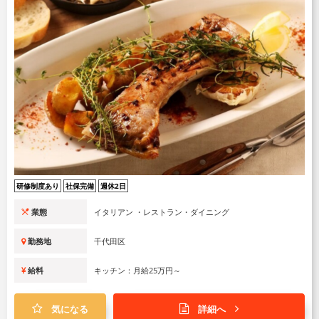
研修制度あり
社保完備
週休2日
業態
イタリアン ・レストラン・ダイニング
勤務地
千代田区
給料
キッチン：月給25万円～
気になる
詳細へ