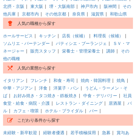
北摂・京阪
|
東大阪
|
堺・大阪南部
|
神戸市内
|
阪神間
|
その
他兵庫
|
京都市内
|
その他京都
|
奈良県
|
滋賀県
|
和歌山県
人気の職種から探す
ホールサービス
|
キッチン
|
店長（候補）
|
料理長（候補）
|
ソムリエ・バーテンダー
|
パティシエ・ブーランジェ
|
ＳＶ・マ
ネージャー
|
販売スタッフ
|
栄養士・管理栄養士
|
講師
|
その
他の職種
人気の業態から探す
イタリアン
|
フレンチ
|
和食・寿司
|
焼肉・韓国料理
|
焼鳥
|
中華・アジアン
|
洋食
|
洋菓子・パン
|
うどん・ラーメン・そ
ば
|
お好み焼き・タコ焼き・鉄板焼き
|
中食・デリバリー
|
社員
食堂・給食・病院・介護
|
レストラン・ダイニング
|
居酒屋
|
バ
ル
|
カフェ・喫茶
|
ホテル・ブライダル
|
バー
|
こだわり条件から探す
未経験・新卒歓迎
|
経験者優遇
|
若手積極採用
|
急募
|
賞与あ