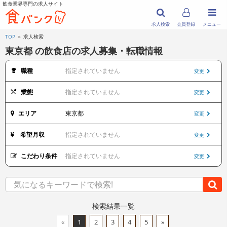
飲食業界専門の求人サイト
求人検索
会員登録
メニュー
TOP
＞ 求人検索
東京都 の飲食店の求人募集・転職情報
職種
指定されていません
変更
業態
指定されていません
変更
エリア
東京都
変更
希望月収
指定されていません
変更
こだわり条件
指定されていません
変更
検索結果一覧
«
1
2
3
4
5
»