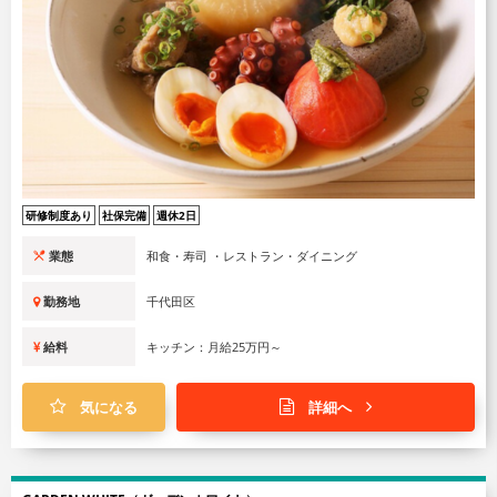
研修制度あり
社保完備
週休2日
業態
和食・寿司 ・レストラン・ダイニング
勤務地
千代田区
給料
キッチン：月給25万円～
気になる
詳細へ