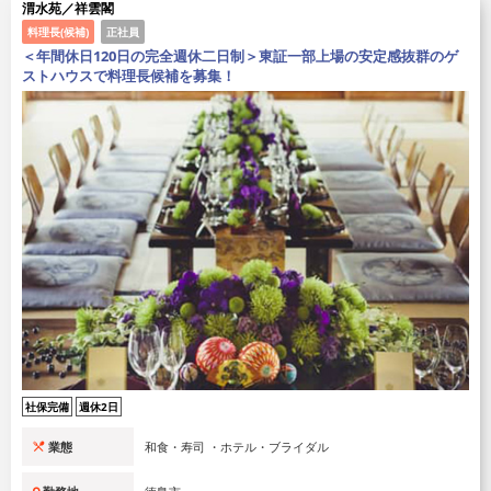
渭水苑／祥雲閣
料理長(候補)
正社員
＜年間休日120日の完全週休二日制＞東証一部上場の安定感抜群のゲ
ストハウスで料理長候補を募集！
社保完備
週休2日
業態
和食・寿司 ・ホテル・ブライダル