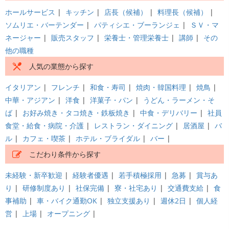
ホールサービス
|
キッチン
|
店長（候補）
|
料理長（候補）
|
ソムリエ・バーテンダー
|
パティシエ・ブーランジェ
|
ＳＶ・マ
ネージャー
|
販売スタッフ
|
栄養士・管理栄養士
|
講師
|
その
他の職種
人気の業態から探す
イタリアン
|
フレンチ
|
和食・寿司
|
焼肉・韓国料理
|
焼鳥
|
中華・アジアン
|
洋食
|
洋菓子・パン
|
うどん・ラーメン・そ
ば
|
お好み焼き・タコ焼き・鉄板焼き
|
中食・デリバリー
|
社員
食堂・給食・病院・介護
|
レストラン・ダイニング
|
居酒屋
|
バ
ル
|
カフェ・喫茶
|
ホテル・ブライダル
|
バー
|
こだわり条件から探す
未経験・新卒歓迎
|
経験者優遇
|
若手積極採用
|
急募
|
賞与あ
り
|
研修制度あり
|
社保完備
|
寮・社宅あり
|
交通費支給
|
食
事補助
|
車・バイク通勤OK
|
独立支援あり
|
週休2日
|
個人経
営
|
上場
|
オープニング
|