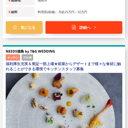
勤務地
徳島市
給料
料理長(候補)：月給25万円～32万円
気になる
詳細へ
NEEDS徳島 by T&G WEDDING
キッチン
正社員
福利厚生充実＆東証一部上場★前菜からデザートまで様々な食材に触
れることができる環境でキッチンスタッフ募集