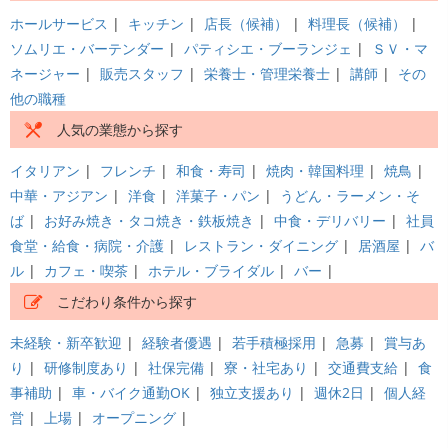
ホールサービス
|
キッチン
|
店長（候補）
|
料理長（候補）
|
ソムリエ・バーテンダー
|
パティシエ・ブーランジェ
|
ＳＶ・マ
ネージャー
|
販売スタッフ
|
栄養士・管理栄養士
|
講師
|
その
他の職種
人気の業態から探す
イタリアン
|
フレンチ
|
和食・寿司
|
焼肉・韓国料理
|
焼鳥
|
中華・アジアン
|
洋食
|
洋菓子・パン
|
うどん・ラーメン・そ
ば
|
お好み焼き・タコ焼き・鉄板焼き
|
中食・デリバリー
|
社員
食堂・給食・病院・介護
|
レストラン・ダイニング
|
居酒屋
|
バ
ル
|
カフェ・喫茶
|
ホテル・ブライダル
|
バー
|
こだわり条件から探す
未経験・新卒歓迎
|
経験者優遇
|
若手積極採用
|
急募
|
賞与あ
り
|
研修制度あり
|
社保完備
|
寮・社宅あり
|
交通費支給
|
食
事補助
|
車・バイク通勤OK
|
独立支援あり
|
週休2日
|
個人経
営
|
上場
|
オープニング
|