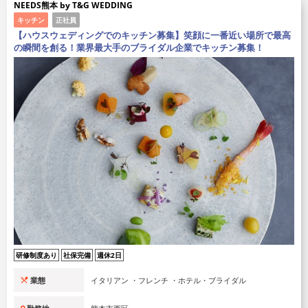
NEEDS熊本 by T&G WEDDING
キッチン
正社員
【ハウスウェディングでのキッチン募集】笑顔に一番近い場所で最高
の瞬間を創る！業界最大手のブライダル企業でキッチン募集！
研修制度あり
社保完備
週休2日
業態
イタリアン ・フレンチ ・ホテル・ブライダル