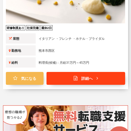
研修制度あり
社保完備
週休2日
業態
イタリアン ・フレンチ ・ホテル・ブライダル
勤務地
熊本市西区
給料
料理長(候補)：月給31万円～45万円
気になる
詳細へ