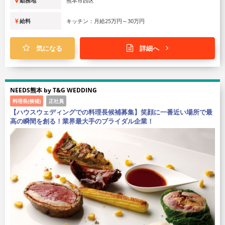
勤務地
熊本市西区
給料
キッチン：月給25万円～30万円
気になる
詳細へ
NEEDS熊本 by T&G WEDDING
料理長(候補)
正社員
【ハウスウェディングでの料理長候補募集】笑顔に一番近い場所で最
高の瞬間を創る！業界最大手のブライダル企業！