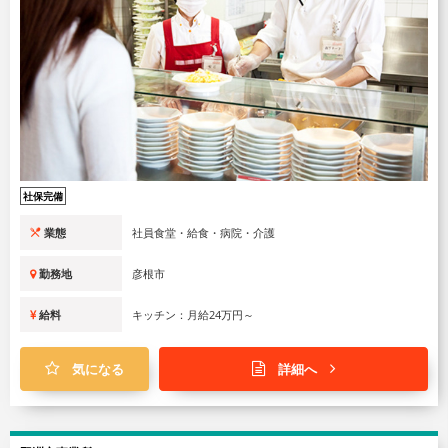
社保完備
業態
社員食堂・給食・病院・介護
勤務地
彦根市
給料
キッチン：月給24万円～
気になる
詳細へ