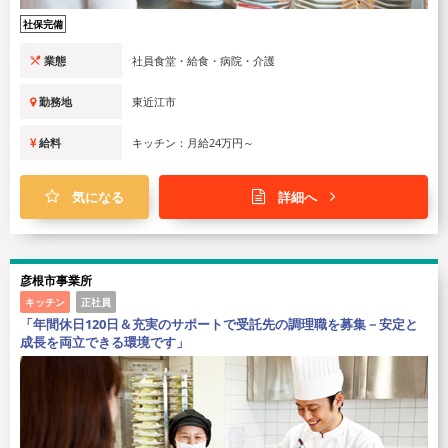
社保完備
業態
社員食堂・給食・病院・介護
勤務地
東近江市
給料
キッチン：月給24万円～
気になる
詳細へ
彦根市事業所
キッチン
正社員
「年間休日120日＆充実のサポートで受託先の調理職を募集－安定と
成長を両立できる環境です」