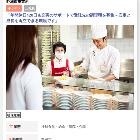
野洲市事業所
キッチン
正社員
「年間休日120日＆充実のサポートで受託先の調理職を募集－安定と
成長を両立できる環境です」
社保完備
業態
社員食堂・給食・病院・介護
勤務地
野洲市