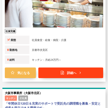
社保完備
業態
社員食堂・給食・病院・介護
勤務地
京都市伏見区
給料
キッチン：月給24万円～
気になる
詳細へ
大阪市事業所（大阪市北区）
キッチン
正社員
「年間休日120日＆充実のサポートで受託先の調理職を募集－安定と
成長を両立できる環境です」