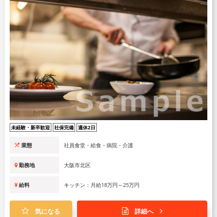
未経験・新卒歓迎
社保完備
週休2日
業態
社員食堂・給食・病院・介護
勤務地
大阪市北区
給料
キッチン：月給18万円～25万円
気になる
詳細へ