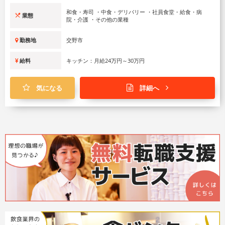
和食・寿司 ・中食・デリバリー ・社員食堂・給食・病
業態
院・介護 ・その他の業種
勤務地
交野市
給料
キッチン：月給24万円～30万円
気になる
詳細へ