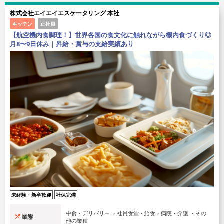
株式会社エイエイエスケータリング 本社
キッチン
正社員
【航空機内食調理！】世界各国の食文化に触れながら機内食づくり◎
月8〜9日休み｜昇給・賞与の支給実績あり
未経験・新卒歓迎
社保完備
中食・デリバリー ・社員食堂・給食・病院・介護 ・その
業態
他の業種