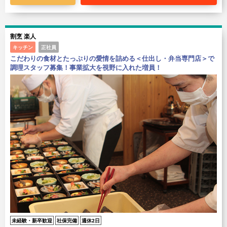
割烹 楽人
キッチン
正社員
こだわりの食材とたっぷりの愛情を詰める＜仕出し・弁当専門店＞で
調理スタッフ募集！事業拡大を視野に入れた増員！
未経験・新卒歓迎
社保完備
週休2日