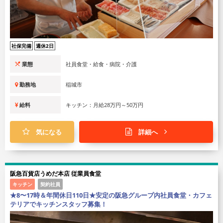
社保完備
週休2日
業態
社員食堂・給食・病院・介護
勤務地
稲城市
給料
キッチン：月給28万円～50万円
気になる
詳細へ
阪急百貨店うめだ本店 従業員食堂
キッチン
契約社員
★8〜17時＆年間休日110日★安定の阪急グループ内社員食堂・カフェ
テリアでキッチンスタッフ募集！