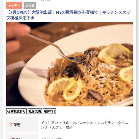
キッチン
正社員
【7月OPEN】大阪初出店！NYの世界観を心斎橋で｜キッチンスタッ
フ積極採用中★
研修制度あり
社保完備
週休2日
イタリアン ・洋食・スパニッシュ ・レストラン・ダイニ
業態
ング ・カフェ・喫茶