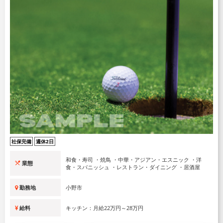
社保完備
週休2日
和食・寿司 ・焼鳥 ・中華・アジアン・エスニック ・洋
業態
食・スパニッシュ ・レストラン・ダイニング ・居酒屋
勤務地
小野市
給料
キッチン：月給22万円～28万円