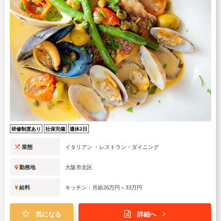
研修制度あり
社保完備
週休2日
業態
イタリアン ・レストラン・ダイニング
勤務地
大阪市北区
給料
キッチン：月給26万円～33万円
気になる
詳細へ