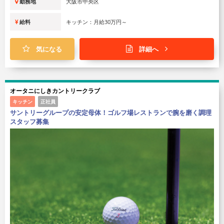
勤務地
大阪市中央区
給料
キッチン：月給30万円～
気になる
詳細へ
オータニにしきカントリークラブ
キッチン
正社員
サントリーグループの安定母体！ゴルフ場レストランで腕を磨く調理
スタッフ募集