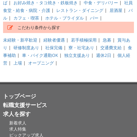
ば
|
お好み焼き・タコ焼き・鉄板焼き
|
中食・デリバリー
|
社員
食堂・給食・病院・介護
|
レストラン・ダイニング
|
居酒屋
|
バ
ル
|
カフェ・喫茶
|
ホテル・ブライダル
|
バー
|
こだわり条件から探す
未経験・新卒歓迎
|
経験者優遇
|
若手積極採用
|
急募
|
賞与あ
り
|
研修制度あり
|
社保完備
|
寮・社宅あり
|
交通費支給
|
食
事補助
|
車・バイク通勤OK
|
独立支援あり
|
週休2日
|
個人経
営
|
上場
|
オープニング
|
トップページ
転職支援サービス
求人を探す
新着求人
求人特集
ピックアップ求人