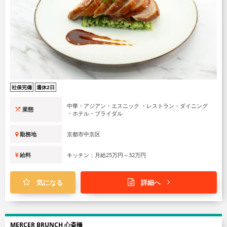
社保完備
週休2日
中華・アジアン・エスニック ・レストラン・ダイニング
業態
・ホテル・ブライダル
勤務地
京都市中京区
給料
キッチン：月給25万円～32万円
気になる
詳細へ
MERCER BRUNCH 心斎橋