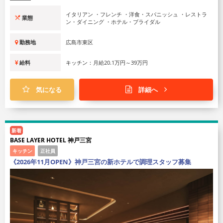
イタリアン ・フレンチ ・洋食・スパニッシュ ・レストラ
業態
ン・ダイニング ・ホテル・ブライダル
勤務地
広島市東区
給料
キッチン：月給20.1万円～39万円
気になる
詳細へ
新着
BASE LAYER HOTEL 神戸三宮
キッチン
正社員
《2026年11月OPEN》神戸三宮の新ホテルで調理スタッフ募集