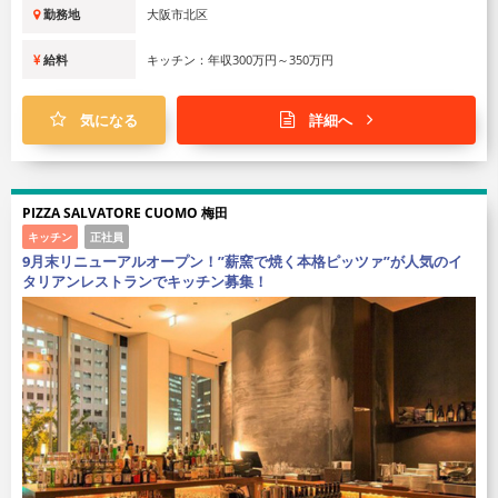
勤務地
大阪市北区
給料
キッチン：年収300万円～350万円
気になる
詳細へ
PIZZA SALVATORE CUOMO 梅田
キッチン
正社員
9月末リニューアルオープン！”薪窯で焼く本格ピッツァ”が人気のイ
タリアンレストランでキッチン募集！