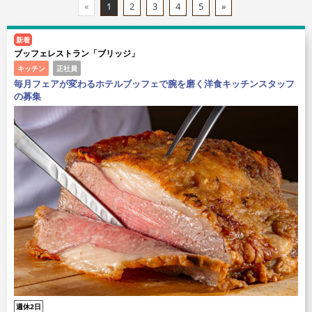
«
1
2
3
4
5
»
新着
ブッフェレストラン「ブリッジ」
キッチン
正社員
毎月フェアが変わるホテルブッフェで腕を磨く洋食キッチンスタッフ
の募集
週休2日