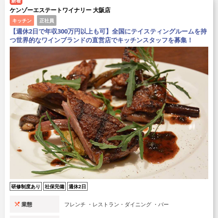
新着
ケンゾーエステートワイナリー 大阪店
キッチン
正社員
【週休2日で年収300万円以上も可】全国にテイスティングルームを持
つ世界的なワインブランドの直営店でキッチンスタッフを募集！
研修制度あり
社保完備
週休2日
業態
フレンチ ・レストラン・ダイニング ・バー