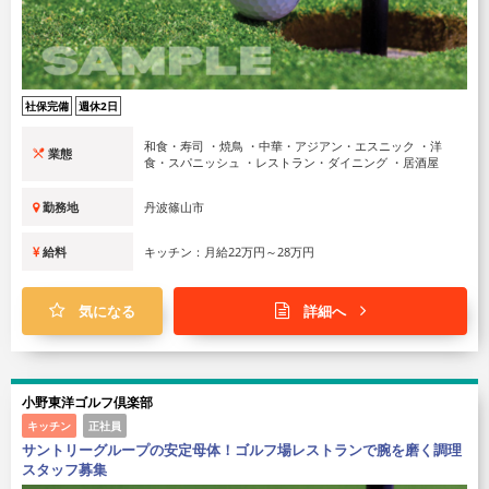
社保完備
週休2日
和食・寿司 ・焼鳥 ・中華・アジアン・エスニック ・洋
業態
食・スパニッシュ ・レストラン・ダイニング ・居酒屋
勤務地
丹波篠山市
給料
キッチン：月給22万円～28万円
気になる
詳細へ
小野東洋ゴルフ倶楽部
キッチン
正社員
サントリーグループの安定母体！ゴルフ場レストランで腕を磨く調理
スタッフ募集