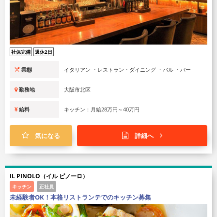
社保完備
週休2日
業態
イタリアン ・レストラン・ダイニング ・バル ・バー
勤務地
大阪市北区
給料
キッチン：月給28万円～40万円
気になる
詳細へ
IL PINOLO（イル ピノーロ）
キッチン
正社員
未経験者OK！本格リストランテでのキッチン募集