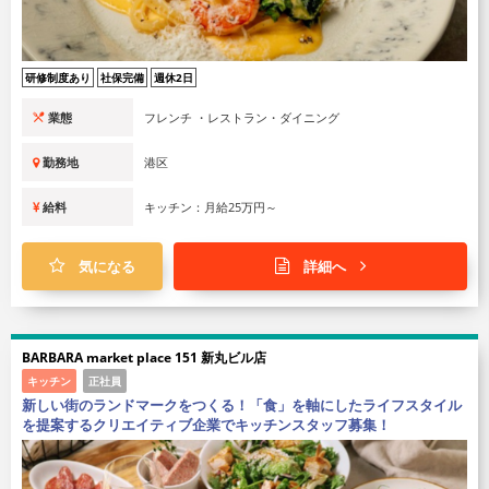
研修制度あり
社保完備
週休2日
業態
フレンチ ・レストラン・ダイニング
勤務地
港区
給料
キッチン：月給25万円～
気になる
詳細へ
BARBARA market place 151 新丸ビル店
キッチン
正社員
新しい街のランドマークをつくる！「食」を軸にしたライフスタイル
を提案するクリエイティブ企業でキッチンスタッフ募集！