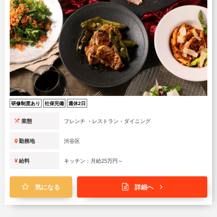
研修制度あり
社保完備
週休2日
業態
イタリアン ・レストラン・ダイニング
勤務地
渋谷区
給料
キッチン：月給25万円～
気になる
詳細へ
TOOTH TOOTH TOKYO 恵比寿
キッチン
正社員
新しい街のランドマークをつくる！「食」を軸にしたライフスタイル