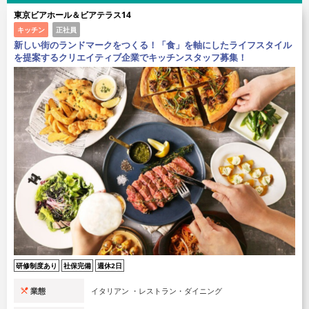
を提案するクリエイティブ企業でキッチンスタッフ募集！
研修制度あり
社保完備
週休2日
業態
フレンチ ・レストラン・ダイニング
勤務地
渋谷区
給料
キッチン：月給25万円～