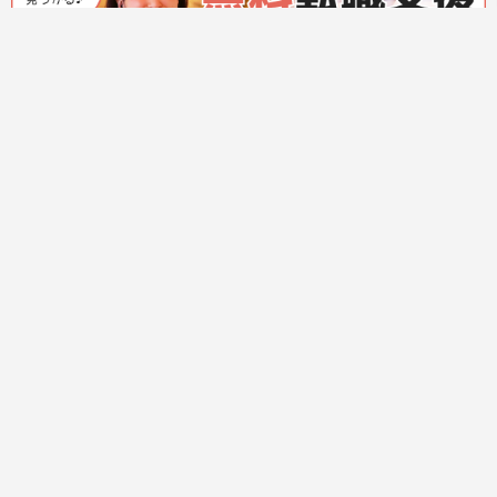
研修制度あり
社保完備
週休2日
業態
和食・寿司 ・レストラン・ダイニング
勤務地
新宿区
給料
キッチン：月給25万円～
気になる
詳細へ