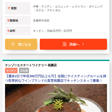
中華・アジアン・エスニック ・レストラン・ダイニング
業態
・ホテル・ブライダル
勤務地
京都市中京区
給料
キッチン：月給25万円～32万円
気になる
詳細へ
ケンゾーエステートワイナリー 祇園店
キッチン
正社員
【週休2日で年収300万円以上も可】全国にテイスティングルームを持
つ世界的なワインブランドの直営祇園店でキッチンスタッフ募集！