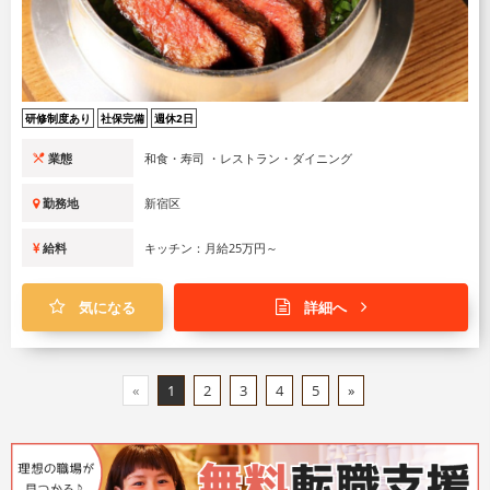
研修制度あり
社保完備
週休2日
業態
イタリアン ・レストラン・ダイニング
勤務地
千代田区
給料
キッチン：月給25万円～
気になる
詳細へ
黒十（コクトウ）ルミネエスト新宿店
キッチン
正社員
新しい街のランドマークをつくる！「食」を軸にしたライフスタイル
を提案するクリエイティブ企業でキッチンスタッフ募集！