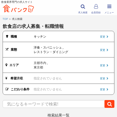
飲食業界専門の求人サイト
求人検索
会員登録
メニュー
TOP
＞ 求人検索
飲食店の求人募集・転職情報
職種
キッチン
変更
洋食・スパニッシュ ,
業態
変更
レストラン・ダイニング
京都市内 ,
エリア
変更
東京都
希望月収
指定されていません
変更
こだわり条件
指定されていません
変更
検索結果一覧