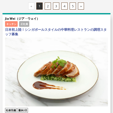
«
1
2
3
4
5
»
Jia Wei（ジア・ウェイ）
キッチン
正社員
日本初上陸！シンガポールスタイルの中華料理レストランの調理スタ
ッフ募集
社保完備
週休2日