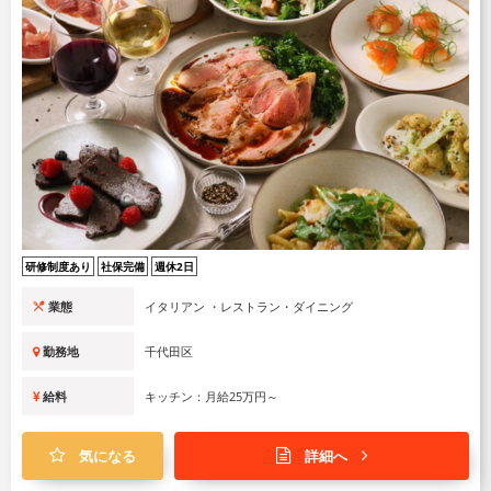
研修制度あり
社保完備
週休2日
業態
イタリアン ・レストラン・ダイニング
勤務地
千代田区
給料
キッチン：月給25万円～
気になる
詳細へ