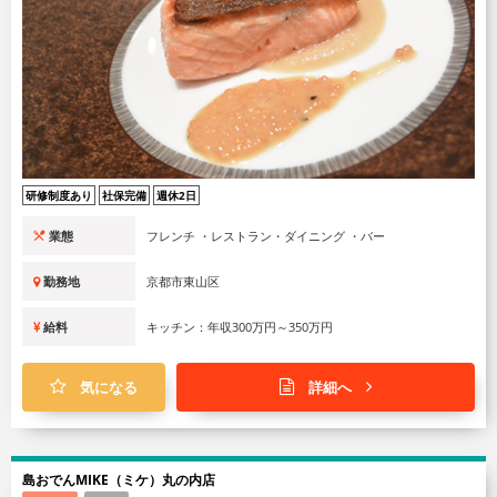
研修制度あり
社保完備
週休2日
業態
フレンチ ・レストラン・ダイニング ・バー
勤務地
京都市東山区
給料
キッチン：年収300万円～350万円
気になる
詳細へ
島おでんMIKE（ミケ）丸の内店