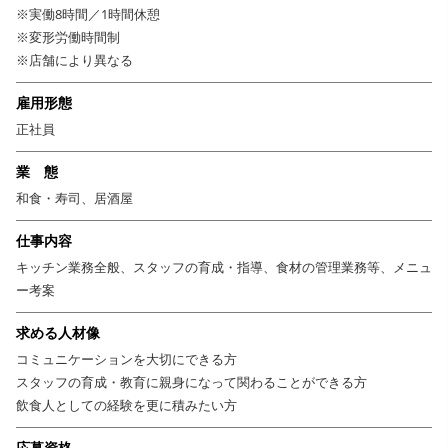
※実働8時間／1時間休憩
◎働きやすさは人それぞれ。あなたの希望に合わせた働き方
※変形労働時間制
を用意！
※店舗により異なる
当店の魅力は、月7～8日の休みに加えてフレックスタイム制を導入してい
ること。
雇用形態
「しっかり休んでプライベートも大切にしたい」「自由な時間を作りなが
正社員
らキャリアアップしたい」など、スタッフ一人ひとりの生活リズムを尊重
できる体制を整えています。
業 態
役職手当や社員寮完備、給与前借制度もあるので、長く安定して働けるの
和食・寿司、居酒屋
も嬉しいポイント。
独立志望の方や、更なるスキルアップを目指す方にも多彩な活躍の場を用
仕事内容
意していますので、ぜひあなたの理想の働き方をお聞かせください。
キッチン業務全般、スタッフの育成・指導、食材の管理業務等、メニュ
一人ひとりの希望や将来ビジョンに合わせて、最適なキャリアをサポート
ー考案
します！
求める人材像
◎スペシャリストたちが最前線をバックアップ！
コミュニケーションを大切にできる方
運営母体は、関西を中心に100店舗以上の飲食ブランドを展開する株式会
スタッフの育成・教育に親身になって関わることができる方
社HASSIN。
飲食人としての経験を更に積みたい方
本部には商品企画や広報・販促、購買など各分野のエキスパートがそろ
い、
応募資格