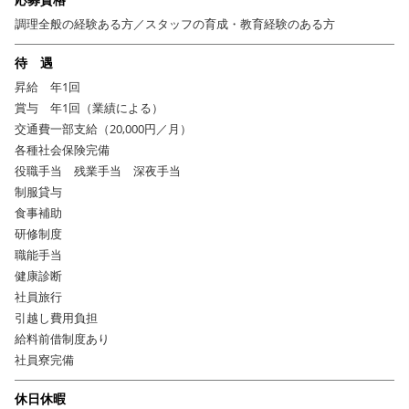
店舗ごとのコンセプトや課題に合わせたきめ細かなサポートを行っていま
調理全般の経験ある方／スタッフの育成・教育経験のある方
す。
現場主導のアイデアをスピーディーに実現できる環境だからこそ、
待 遇
「もっとお客様に喜んでもらうには？」「新しいメニューを試してみた
昇給 年1回
い！」など、
賞与 年1回（業績による）
あなたの発想が形になるチャンスが豊富。
交通費一部支給（20,000円／月）
歴史ある企業基盤と現場の熱意がタッグを組むこの舞台で、大きなやりが
各種社会保険完備
いと成長を手にしてください！
役職手当 残業手当 深夜手当
制服貸与
食事補助
さらに…
研修制度
★社宅あり！ ★各種手当＆インセンティブあり！ ★各種休暇制度あ
職能手当
り！
健康診断
→労働環境の改善を常に進め、社員のモチベーションをアップさせていま
社員旅行
す。
引越し費用負担
給料前借制度あり
社員寮完備
休日休暇