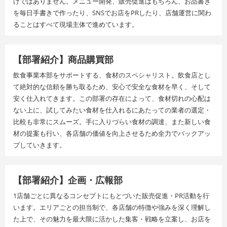
けではありません。メニュー開発、販売促進はもちろん、お品書き
を毎日手書きで作ったり、SNSでお店をPRしたり、店舗運営に関わ
ることはすべて現場主体で進めています。
【部署紹介】商品購買部
飲食事業本部をサポートする、食材のスペシャリスト。飲食店とし
て絶対的な信頼を勝ち取るため、安心で安全な食材を早く、そして
安く仕入れてきます。この部署の存在によって、食材切れの心配は
ない上に、試してみたい食材を仕入れるにあたっての業者の選定・
比較も非常にスムーズ。手に入りづらい食材の調達、また新しい食
材の提案も行い、各店舗の価値を向上させるため全力でバックアッ
プしていきます。
【部署紹介】企画・広報部
1店舗ごとに異なるコンセプトにもとづいた販売促進・PR活動を行
います。エリアごとの担当制で、各店舗の特徴や強みを深く理解し
た上で、その魅力を最大限に活かした集客・戦略を立案し、お店を