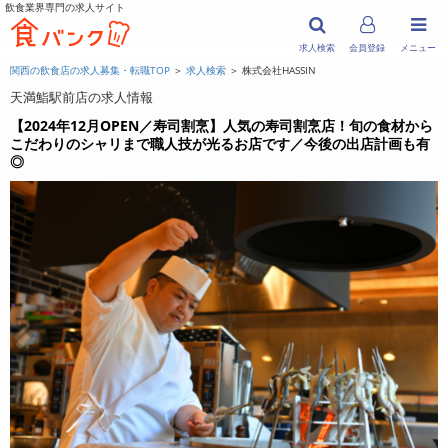
飲食業界専門の求人サイト
求人検索
会員登録
メニュー
関西の飲食店の求人募集・転職TOP
＞
求人検索
＞ 株式会社HASSIN
天満鮨駅前店の求人情報
【2024年12月OPEN／寿司割烹】人気の寿司割烹店！旬の食材から
こだわりのシャリまで職人技が光るお店です／今後の出店計画も有
◎