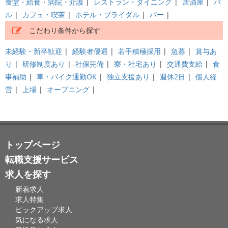
食堂・給食・病院・介護
|
レストラン・ダイニング
|
居酒屋
|
バ
ル
|
カフェ・喫茶
|
ホテル・ブライダル
|
バー
|
こだわり条件から探す
未経験・新卒歓迎
|
経験者優遇
|
若手積極採用
|
急募
|
賞与あ
り
|
研修制度あり
|
社保完備
|
寮・社宅あり
|
交通費支給
|
食
事補助
|
車・バイク通勤OK
|
独立支援あり
|
週休2日
|
個人経
営
|
上場
|
オープニング
|
トップページ
転職支援サービス
求人を探す
新着求人
求人特集
ピックアップ求人
気になる求人