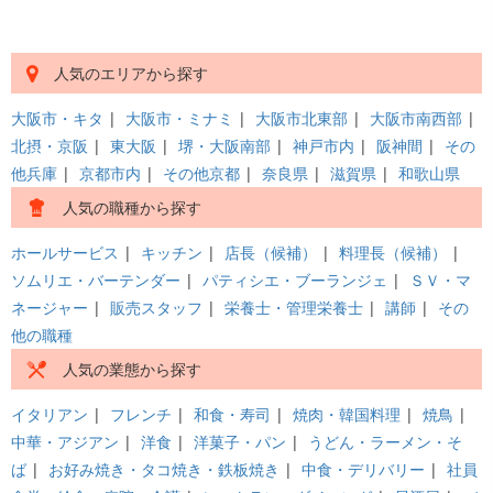
人気のエリアから探す
大阪市・キタ
|
大阪市・ミナミ
|
大阪市北東部
|
大阪市南西部
|
北摂・京阪
|
東大阪
|
堺・大阪南部
|
神戸市内
|
阪神間
|
その
他兵庫
|
京都市内
|
その他京都
|
奈良県
|
滋賀県
|
和歌山県
人気の職種から探す
ホールサービス
|
キッチン
|
店長（候補）
|
料理長（候補）
|
ソムリエ・バーテンダー
|
パティシエ・ブーランジェ
|
ＳＶ・マ
ネージャー
|
販売スタッフ
|
栄養士・管理栄養士
|
講師
|
その
他の職種
人気の業態から探す
イタリアン
|
フレンチ
|
和食・寿司
|
焼肉・韓国料理
|
焼鳥
|
中華・アジアン
|
洋食
|
洋菓子・パン
|
うどん・ラーメン・そ
ば
|
お好み焼き・タコ焼き・鉄板焼き
|
中食・デリバリー
|
社員