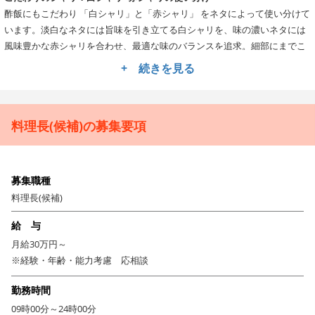
酢飯にもこだわり 「白シャリ」と「赤シャリ」 をネタによって使い分けて
います。淡白なネタには旨味を引き立てる白シャリを、味の濃いネタには
風味豊かな赤シャリを合わせ、最適な味のバランスを追求。細部にまでこ
だわった美味しさを提供しています！
+ 続きを見る
圧巻のオープンキッチン＆囲炉裏
厨房の一角に 「囲炉裏 」を備えた、全国でも珍しい寿司店。
職人が目の前で寿司を握り、囲炉裏で旬の食材を焼き上げる 五感で楽しむ
料理長(候補)の募集要項
ライブ感があり、1階中央には、職人の技を間近で楽しめる オープンキッ
チンのカウンターが22席あります。総席数118席でゆったりとした空間で2
階には 11の個室 を完備しています。
囲炉裏を囲む、昔ながらの温もりある食空間
募集職種
かつて日本の食卓や暮らしを支えていた 「囲炉裏」。
料理長(候補)
電気やガスが普及する前の時代、囲炉裏は 食事を楽しむ場、暖をとる場、
そして家族や人々が自然と集まる団らんの場 として、日本の暮らしの中心
給 与
にありました。
月給30万円～
天満鮨では、そんな 日本の原風景を現代に蘇らせる べく、囲炉裏を囲みな
※経験・年齢・能力考慮 応相談
がら食事を楽しめる特別な空間を提供しています。
お客様にとって 心落ち着く憩いの場となるような店づくりを目指し、和の
勤務時間
趣と温かみのあるサービスを大切にしています。
09時00分～24時00分