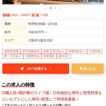
3000～4000円
118席
客単価
席 数
職種
料理長(候補) / 正社員
給与
月給30万円～
エリア
大阪府大阪市北区
経験者優遇
若手積極採用
急募
賞与あり
研修制度あり
社保完備
寮・社宅あり
交通費支給
食事補助
週休2日
1分で応募する
気になる
この求人の特徴
◎職人技×囲炉裏のライブ感！◎本格的な寿司と割烹料理を
コンセプトにした寿司×割烹にて料理長募集！
こだわりのシャリ！白シャリ×赤シャリの使い分け