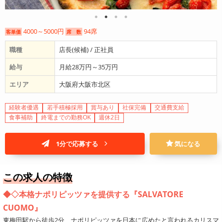
4000～5000円
94席
客単価
席 数
職種
店長(候補) / 正社員
給与
月給28万円～35万円
エリア
大阪府大阪市北区
経験者優遇
若手積極採用
賞与あり
社保完備
交通費支給
食事補助
終電までの勤務OK
週休2日
1分で応募する
気になる
この求人の特徴
◆◇本格ナポリピッツァを提供する『SALVATORE
CUOMO』
東梅田駅から徒歩2分、ナポリピッツァを日本に広めたと言われるカリスマ