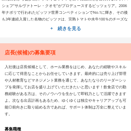
シェフ”サルヴァトーレ・クオモ”がプロデュースするピッツェリア。2006
年ナポリで行われたピッツァ世界コンペティションでNo.1に輝き、その後
も3年連続入賞した名物のピッツァは、完熟トマトや水牛100％のチーズな
ど高品質な厳選素材を惜しみなく使い、本格的な薪窯で焼き上げます。世
+ 続きを見る
界レベルの味を追求するこだわりと、誰でも気軽にイタリアンを味わって
欲しいというサービス精神で、多くのお客様に支持されてきました。料理
はもちろん、バリエーション豊かなワインも取り揃えた大人にぴったりの
店長(候補)の募集要項
スタイリッシュな雰囲気です。
今回はお店を牽引してくれる店長候補を大募集！店舗運営やマネジメント
入社後は店長候補として、ホール業務をはじめ、あなたの経験やスキル
の経験者は優遇します。将来の独立・昇進・スキル向上など、さまざまな
に応じて得意なことからお任せしていきます。最終的には売り上げ管理
目標を持ったスタッフが在籍しており、自分のやりたいことに思いきりチ
や人材教育などマネジメント業務を通じて、あなたなりのリーダーシッ
ャレンジできる環境です◎
プを発揮してお店を盛り上げていただきたいと思います！飲食店での勤
務経験がある方は、そのノウハウを生かして即戦力として活躍できます
◆◇多角的な事業展開で、安定した待遇をお約束！
よ。次なる出店計画もあるため、ゆくゆくは独立やキャリアアップも可
能◎前向きに取り組める方であれば、サポート体制は万全に整えていま
母体の株式会社ビケンテクノは総合ビルメンテナンス会社として昭和38年
す。
5月に発足し、清掃・設備管理をメインに、現在は不動産業、ホテル経営、
介護施設運営など様々な事業に着手しています。近年は飲食事業部の一環
としてサルヴァトーレを手掛けており、この多角的な経営方針で飲食の売
募集職種