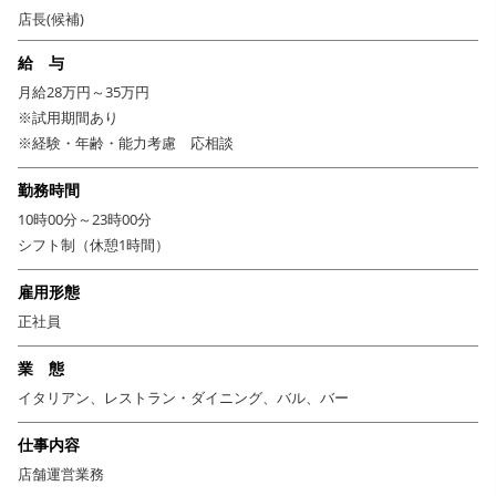
上のみに依存しない安定性を誇ります。また、次の出店計画も始動してい
店長(候補)
るため、新たなポジションも狙いやすいタイミング！20～30代の若手の方
給 与
にもどんどんお店を任せていくので、早期のキャリアアップが可能です。
また、昇給賞与・食事補助・月8日休みなど待遇も充実◎安心して働ける会
月給28万円～35万円
社です。
※試用期間あり
※経験・年齢・能力考慮 応相談
勤務時間
10時00分～23時00分
シフト制（休憩1時間）
雇用形態
正社員
業 態
イタリアン、レストラン・ダイニング、バル、バー
仕事内容
店舗運営業務