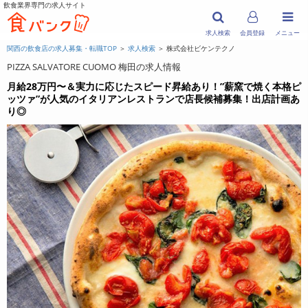
飲食業界専門の求人サイト
求人検索
会員登録
メニュー
関西の飲食店の求人募集・転職TOP
＞
求人検索
＞ 株式会社ビケンテクノ
PIZZA SALVATORE CUOMO 梅田の求人情報
月給28万円〜＆実力に応じたスピード昇給あり！”薪窯で焼く本格ピ
ッツァ”が人気のイタリアンレストランで店長候補募集！出店計画あ
り◎