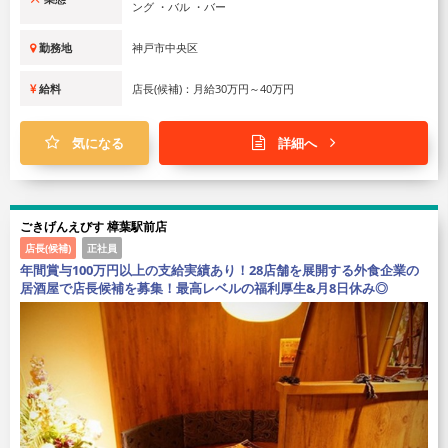
ング ・バル ・バー
勤務地
神戸市中央区
給料
店長(候補)：月給30万円～40万円
気になる
詳細へ
ごきげんえびす 樟葉駅前店
店長(候補)
正社員
年間賞与100万円以上の支給実績あり！28店舗を展開する外食企業の
居酒屋で店長候補を募集！最高レベルの福利厚生&月8日休み◎