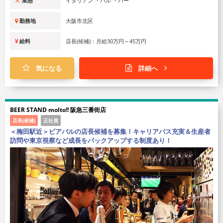
業態
イタリアン ・バル ・バー
勤務地
大阪市北区
給料
店長(候補)：月給30万円～45万円
気になる
詳細へ
BEER STAND molto!! 阪急三番街店
店長(候補)
正社員
＜梅田駅近＞ビアバルの店長候補を募集！キャリアパス充実＆生産者
訪問や東京視察など成長をバックアップする制度あり！