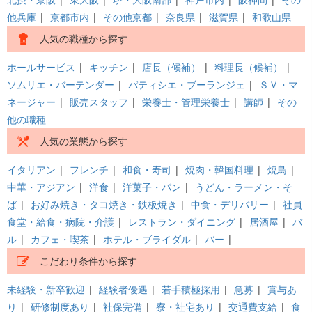
他兵庫
|
京都市内
|
その他京都
|
奈良県
|
滋賀県
|
和歌山県
人気の職種から探す
ホールサービス
|
キッチン
|
店長（候補）
|
料理長（候補）
|
ソムリエ・バーテンダー
|
パティシエ・ブーランジェ
|
ＳＶ・マ
ネージャー
|
販売スタッフ
|
栄養士・管理栄養士
|
講師
|
その
他の職種
人気の業態から探す
イタリアン
|
フレンチ
|
和食・寿司
|
焼肉・韓国料理
|
焼鳥
|
中華・アジアン
|
洋食
|
洋菓子・パン
|
うどん・ラーメン・そ
ば
|
お好み焼き・タコ焼き・鉄板焼き
|
中食・デリバリー
|
社員
食堂・給食・病院・介護
|
レストラン・ダイニング
|
居酒屋
|
バ
ル
|
カフェ・喫茶
|
ホテル・ブライダル
|
バー
|
こだわり条件から探す
未経験・新卒歓迎
|
経験者優遇
|
若手積極採用
|
急募
|
賞与あ
り
|
研修制度あり
|
社保完備
|
寮・社宅あり
|
交通費支給
|
食