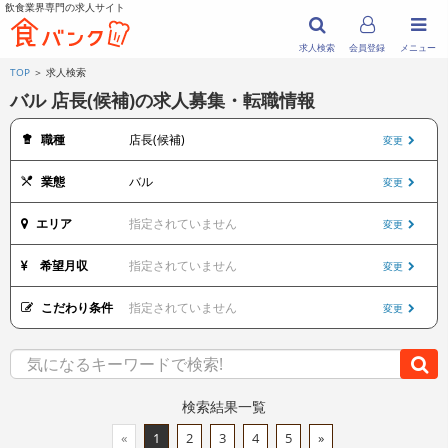
飲食業界専門の求人サイト
求人検索
会員登録
メニュー
TOP
＞ 求人検索
バル 店長(候補)の求人募集・転職情報
職種
店長(候補)
変更
業態
バル
変更
エリア
指定されていません
変更
希望月収
指定されていません
変更
こだわり条件
指定されていません
変更
検索結果一覧
«
1
2
3
4
5
»