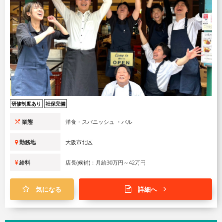
研修制度あり
社保完備
業態
洋食・スパニッシュ ・バル
勤務地
大阪市北区
給料
店長(候補)：月給30万円～42万円
気になる
詳細へ