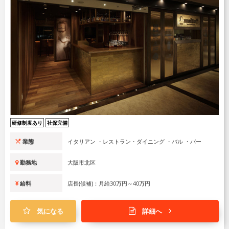
研修制度あり
社保完備
業態
イタリアン ・レストラン・ダイニング ・バル ・バー
勤務地
大阪市北区
給料
店長(候補)：月給30万円～40万円
気になる
詳細へ