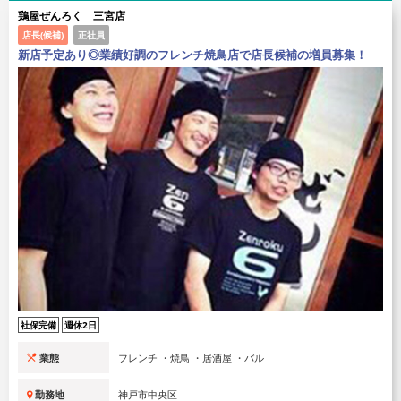
鶏屋ぜんろく 三宮店
店長(候補)
正社員
新店予定あり◎業績好調のフレンチ焼鳥店で店長候補の増員募集！
社保完備
週休2日
業態
フレンチ ・焼鳥 ・居酒屋 ・バル
勤務地
神戸市中央区