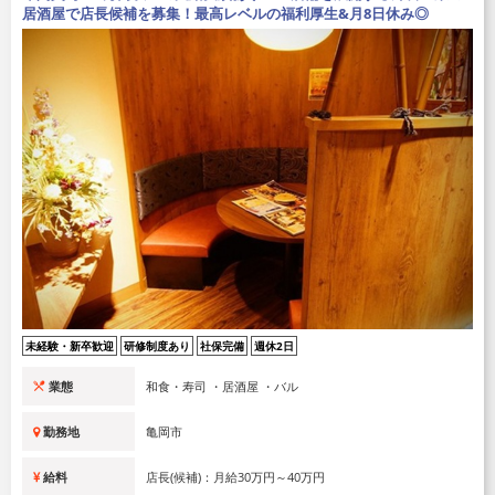
居酒屋で店長候補を募集！最高レベルの福利厚生&月8日休み◎
未経験・新卒歓迎
研修制度あり
社保完備
週休2日
業態
和食・寿司 ・居酒屋 ・バル
勤務地
亀岡市
給料
店長(候補)：月給30万円～40万円