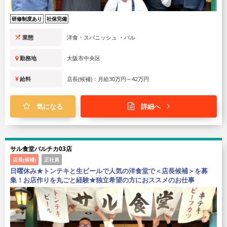
研修制度あり
社保完備
業態
洋食・スパニッシュ ・バル
勤務地
大阪市中央区
給料
店長(候補)：月給30万円～42万円
気になる
詳細へ
サル食堂バルチカ03店
店長(候補)
正社員
日曜休み★トンテキと生ビールで人気の洋食堂で＜店長候補＞を募
集！お店作りを丸ごと経験★独立希望の方におススメのお仕事