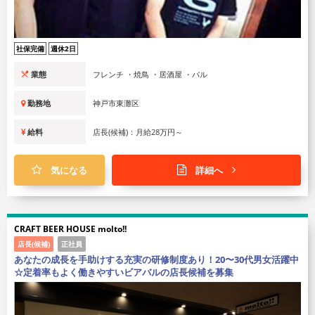
社保完備
週休2日
業態
フレンチ ・焼鳥 ・居酒屋 ・バル
勤務地
神戸市東灘区
給料
店長(候補)：月給28万円～
気になる
詳細へ
CRAFT BEER HOUSE molto!!
店長(候補)
正社員
あなたの成長を手助けする充実の研修制度あり！20〜30代男女活躍中
☆定着率もよく働きやすいビアバルの店長候補を募集