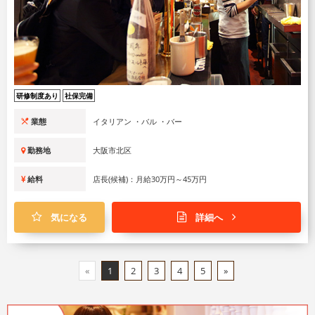
研修制度あり
社保完備
業態
イタリアン ・バル ・バー
勤務地
大阪市北区
給料
店長(候補)：月給30万円～45万円
気になる
詳細へ
«
1
2
3
4
5
»