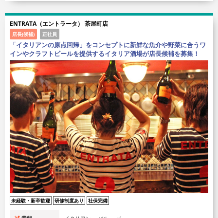
ENTRATA（エントラータ） 茶屋町店
店長(候補)
正社員
「イタリアンの原点回帰」をコンセプトに新鮮な魚介や野菜に合うワ
インやクラフトビールを提供するイタリア酒場が店長候補を募集！
未経験・新卒歓迎
研修制度あり
社保完備