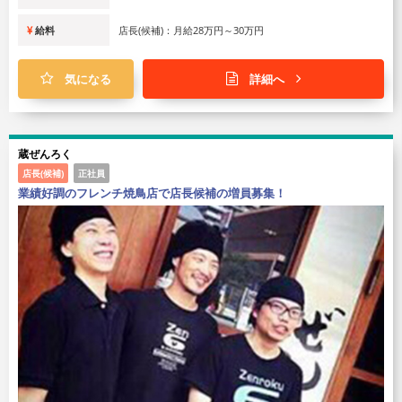
給料
店長(候補)：月給28万円～30万円
気になる
詳細へ
蔵ぜんろく
店長(候補)
正社員
業績好調のフレンチ焼鳥店で店長候補の増員募集！