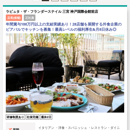
ラピュタ・ザ・フランダーステイル 三宮 神戸国際会館前店
店長(候補)
正社員
年間賞与100万円以上の支給実績あり！28店舗を展開する外食企業の
ビアバルでキッチンを募集！最高レベルの福利厚生&月8日休み◎
研修制度あり
社保完備
週休2日
イタリアン ・洋食・スパニッシュ ・レストラン・ダイニ
業態