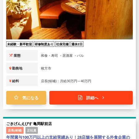
未経験・新卒歓迎
研修制度あり
社保完備
週休2日
業態
和食・寿司 ・居酒屋 ・バル
勤務地
枚方市
給料
店長(候補)：月給30万円～40万円
気になる
詳細へ
ごきげんえびす 亀岡駅前店
店長(候補)
正社員
年間賞与100万円以上の支給実績あり！28店舗を展開する外食企業の