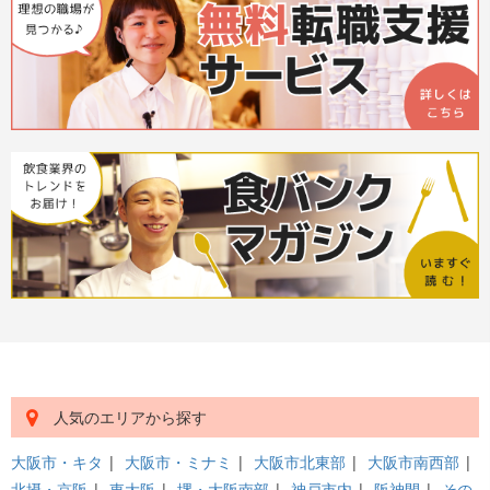
人気のエリアから探す
大阪市・キタ
|
大阪市・ミナミ
|
大阪市北東部
|
大阪市南西部
|
北摂・京阪
|
東大阪
|
堺・大阪南部
|
神戸市内
|
阪神間
|
その