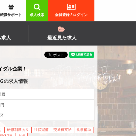
転職サポート
求人検索
会員登録 / ログイン
る求人
最近見た求人
イダル企業！
DINGの求人情報
社員
万円
区
り
研修制度あり
社保完備
交通費支給
食事補助
週休2日
上場