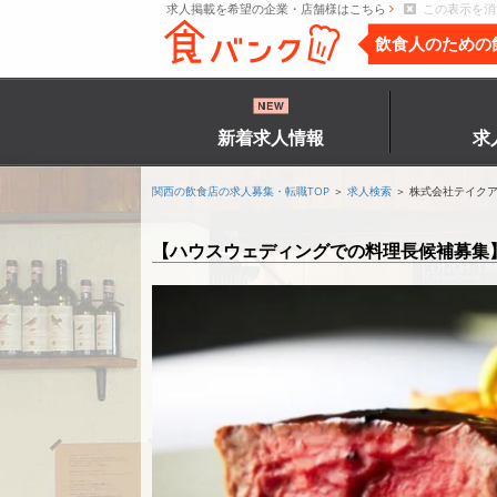
求人掲載を希望の企業・店舗様はこちら
この表示を消
飲食人のための
新着求人情報
求
関西の飲食店の求人募集・転職TOP
＞
求人検索
＞ 株式会社テイク
【ハウスウェディングでの料理長候補募集