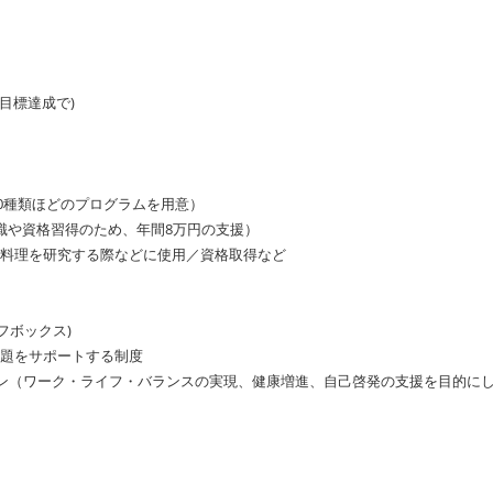
）
目標達成で)
00種類ほどのプログラムを用意）
oice（知識や資格習得のため、年間8万円の支援）
料理を研究する際などに使用／資格取得など
セルフボックス)
題をサポートする制度
ン（ワーク・ライフ・バランスの実現、健康増進、自己啓発の支援を目的に