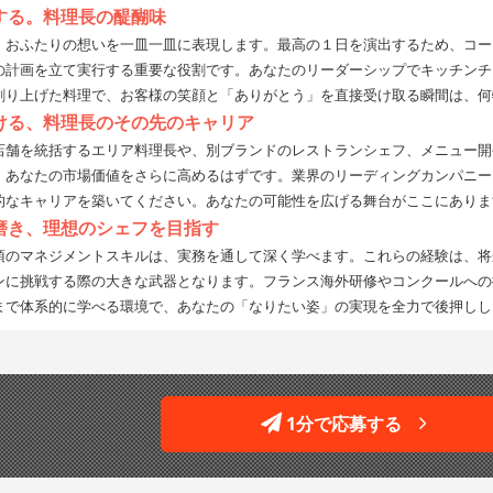
する。料理長の醍醐味
、おふたりの想いを一皿一皿に表現します。最高の１日を演出するため、コー
の計画を立て実行する重要な役割です。あなたのリーダーシップでキッチンチ
創り上げた料理で、お客様の笑顔と「ありがとう」を直接受け取る瞬間は、何
ける、料理長のその先のキャリア
店舗を統括するエリア料理長や、別ブランドのレストランシェフ、メニュー開
、あなたの市場価値をさらに高めるはずです。業界のリーディングカンパニー
的なキャリアを築いてください。あなたの可能性を広げる舞台がここにありま
磨き、理想のシェフを目指す
須のマネジメントスキルは、実務を通して深く学べます。これらの経験は、将
ンに挑戦する際の大きな武器となります。フランス海外研修やコンクールへの
まで体系的に学べる環境で、あなたの「なりたい姿」の実現を全力で後押しし
1分で応募する