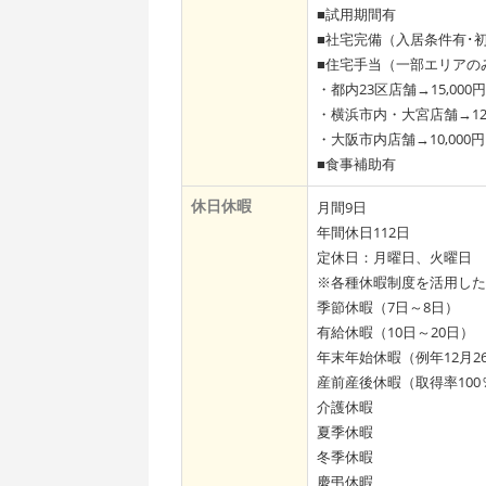
■試用期間有
■社宅完備（入居条件有･
■住宅手当（一部エリアの
・都内23区店舗→15,000円
・横浜市内・大宮店舗→12,
・大阪市内店舗→10,000円
■食事補助有
休日休暇
月間9日
年間休日112日
定休日：月曜日、火曜日
※各種休暇制度を活用した
季節休暇（7日～8日）
有給休暇（10日～20日）
年末年始休暇（例年12月2
産前産後休暇（取得率10
介護休暇
夏季休暇
冬季休暇
慶弔休暇