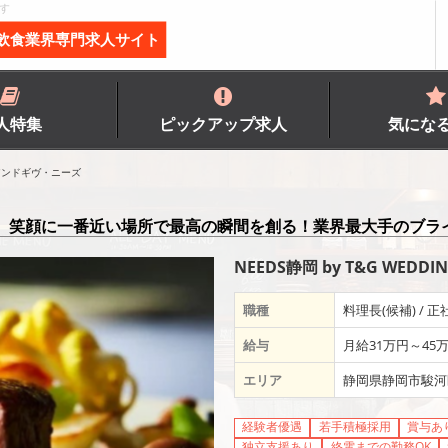
す
飲食業界専門求人サイト
人特集
ピックアップ求人
気にな
アンドギヴ・ニーズ
】笑顔に一番近い場所で最高の瞬間を創る！業界最大手のブラ
NEEDS静岡 by T&G WED
職種
料理長(候補) / 正
給与
月給31万円～45
エリア
静岡県静岡市駿河
経験者優遇
若手積極採用
賞与あ
独立支援あり
終電までの勤務OK