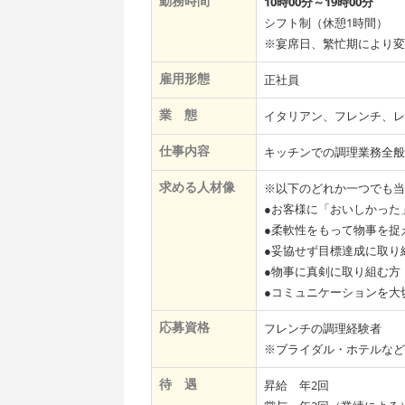
勤務時間
10時00分～19時00分
シフト制（休憩1時間）
※宴席日、繁忙期により変
雇用形態
正社員
業 態
イタリアン、フレンチ、レ
仕事内容
キッチンでの調理業務全般
求める人材像
※以下のどれか一つでも当
●お客様に「おいしかった
●柔軟性をもって物事を捉
●妥協せず⽬標達成に取り
●物事に真剣に取り組む⽅
●コミュニケーションを大
応募資格
フレンチの調理経験者
※ブライダル・ホテルなど
待 遇
昇給 年2回