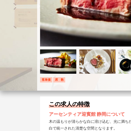
客単価
席 数
この求人の特徴
アーセンティア迎賓館 静岡について
木の温もりが清らかな白に溶け込む、光に満ち
白で統一された清楚な空間となります。