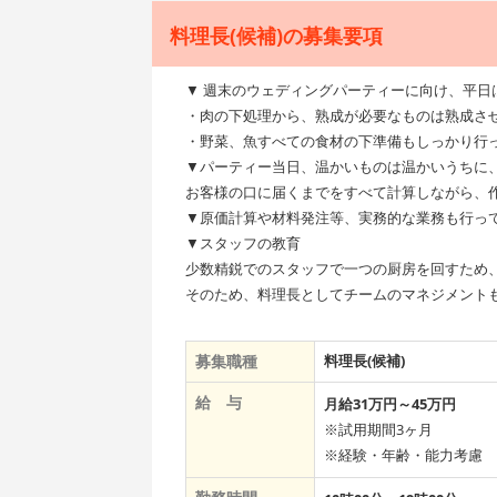
料理長(候補)の募集要項
▼ 週末のウェディングパーティーに向け、平日
・肉の下処理から、熟成が必要なものは熟成さ
・野菜、魚すべての食材の下準備もしっかり行
▼パーティー当日、温かいものは温かいうちに
お客様の口に届くまでをすべて計算しながら、
▼原価計算や材料発注等、実務的な業務も行っ
▼スタッフの教育
少数精鋭でのスタッフで一つの厨房を回すため
そのため、料理長としてチームのマネジメント
募集職種
料理長(候補)
給 与
月給31万円～45万円
※試用期間3ヶ月
※経験・年齢・能力考慮 