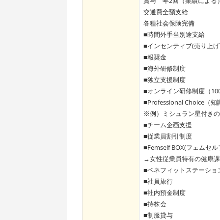
賞与 年2回（業績による
交通費全額支給
各種社会保険完備
■時間外手当別途支給
■インセンティブ(売り上げ
■報奨金
■海外研修制度
■独⽴⽀援制度
■オンライン研修制度（1
■Professional Ch
※例）ミシュラン星付きの
■チーム企画⽀援
■従業員割引制度
■Femself BOX(フェム
→女性従業員特有の健康課
■ベネフィットステーショ
■社員旅⾏
■社内預⾦制度
■持株会
■制服貸与