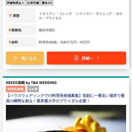
研修制度あり
社保完備
週休2日
イタリアン ・フレンチ ・レストラン・ダイニング ・ホテ
業態
ル・ブライダル
勤務地
横浜市西区
給料
料理長(候補)：月給31万円～45万円
気になる
詳細へ
NEEDS高崎 by T&G WEDDING
料理長(候補)
正社員
【ハウスウェディングでの料理長候補募集】笑顔に一番近い場所で最
高の瞬間を創る！業界最大手のブライダル企業！