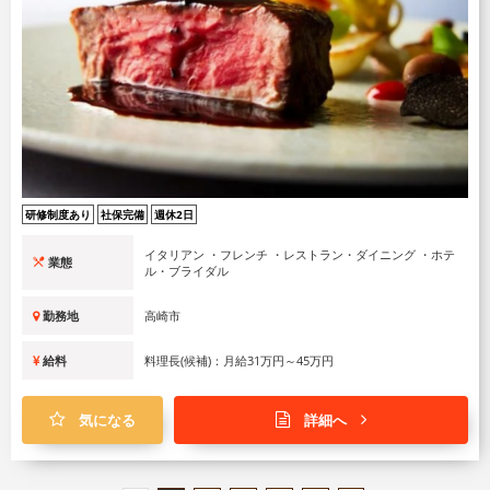
研修制度あり
社保完備
週休2日
イタリアン ・フレンチ ・レストラン・ダイニング ・ホテ
業態
ル・ブライダル
勤務地
高崎市
給料
料理長(候補)：月給31万円～45万円
気になる
詳細へ