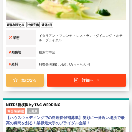
研修制度あり
社保完備
週休2日
イタリアン ・フレンチ ・レストラン・ダイニング ・ホテ
業態
ル・ブライダル
勤務地
横浜市中区
給料
料理長(候補)：月給31万円～45万円
気になる
詳細へ
NEEDS新横浜 by T&G WEDDING
料理長(候補)
正社員
【ハウスウェディングでの料理長候補募集】笑顔に一番近い場所で最
高の瞬間を創る！業界最大手のブライダル企業！