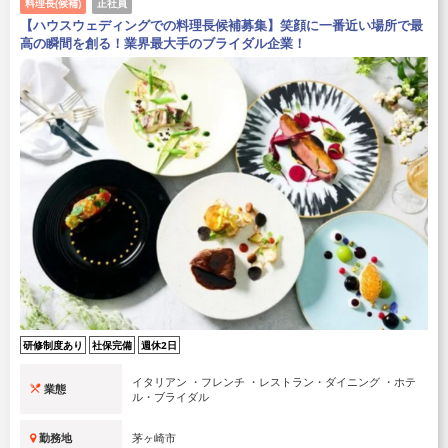
料理長(候補)
正社員
【ハウスウェディングでの料理長候補募集】笑顔に一番近い場所で最
高の瞬間を創る！業界最大手のブライダル企業！
研修制度あり
社保完備
週休2日
イタリアン ・フレンチ ・レストラン・ダイニング ・ホテ
業態
ル・ブライダル
勤務地
茅ヶ崎市