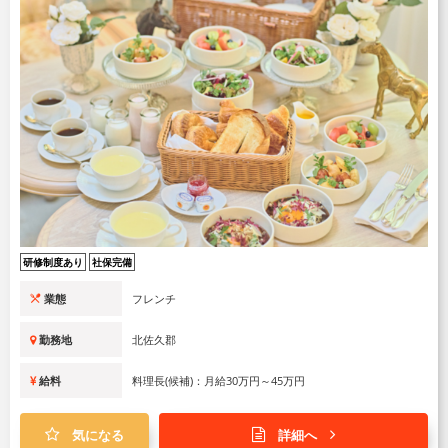
研修制度あり
社保完備
業態
フレンチ
勤務地
北佐久郡
給料
料理長(候補)：月給30万円～45万円
気になる
詳細へ