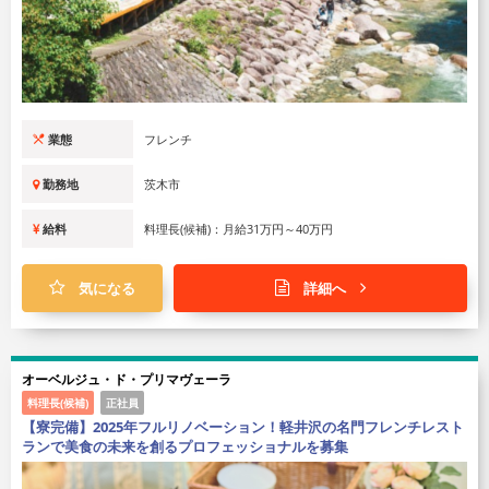
業態
フレンチ
勤務地
茨木市
給料
料理長(候補)：月給31万円～40万円
気になる
詳細へ
オーベルジュ・ド・プリマヴェーラ
料理長(候補)
正社員
【寮完備】2025年フルリノベーション！軽井沢の名門フレンチレスト
ランで美食の未来を創るプロフェッショナルを募集