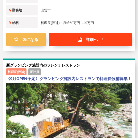
勤務地
出雲市
給料
料理長(候補)：月給30万円～40万円
気になる
詳細へ
新グランピング施設内のフレンチレストラン
料理長(候補)
正社員
《9月OPEN予定》グランピング施設内レストランで料理長候補募集！