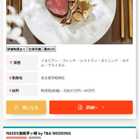
研修制度あり
社保完備
週休2日
イタリアン ・フレンチ ・レストラン・ダイニング ・ホテ
業態
ル・ブライダル
勤務地
名古屋市昭和区
給料
料理長(候補)：月給31万円～45万円
気になる
詳細へ
NEEDS湘南茅ヶ崎 by T&G WEDDING