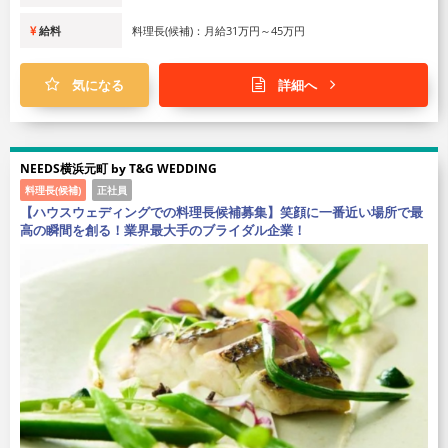
給料
料理長(候補)：月給31万円～45万円
気になる
詳細へ
NEEDS横浜元町 by T&G WEDDING
料理長(候補)
正社員
【ハウスウェディングでの料理長候補募集】笑顔に一番近い場所で最
高の瞬間を創る！業界最大手のブライダル企業！