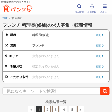
飲食業界専門の求人サイト
求人検索
会員登録
メニュー
TOP
＞ 求人検索
フレンチ 料理長(候補)の求人募集・転職情報
職種
料理長(候補)
変更
業態
フレンチ
変更
エリア
指定されていません
変更
希望月収
指定されていません
変更
こだわり条件
指定されていません
変更
検索結果一覧
«
1
2
3
4
5
»