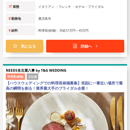
業態
イタリアン ・フレンチ ・ホテル・ブライダル
勤務地
鹿児島市
給料
料理長(候補)：月給31万円～45万円
気になる
詳細へ
NEEDS名古屋八事 by T&G WEDDING
料理長(候補)
正社員
【ハウスウェディングでの料理長候補募集】笑顔に一番近い場所で最
高の瞬間を創る！業界最大手のブライダル企業！