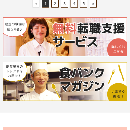
«
1
2
3
4
5
»