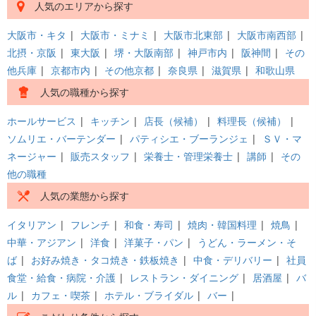
人気のエリアから探す
大阪市・キタ
|
大阪市・ミナミ
|
大阪市北東部
|
大阪市南西部
|
北摂・京阪
|
東大阪
|
堺・大阪南部
|
神戸市内
|
阪神間
|
その
他兵庫
|
京都市内
|
その他京都
|
奈良県
|
滋賀県
|
和歌山県
人気の職種から探す
ホールサービス
|
キッチン
|
店長（候補）
|
料理長（候補）
|
ソムリエ・バーテンダー
|
パティシエ・ブーランジェ
|
ＳＶ・マ
ネージャー
|
販売スタッフ
|
栄養士・管理栄養士
|
講師
|
その
他の職種
人気の業態から探す
イタリアン
|
フレンチ
|
和食・寿司
|
焼肉・韓国料理
|
焼鳥
|
中華・アジアン
|
洋食
|
洋菓子・パン
|
うどん・ラーメン・そ
ば
|
お好み焼き・タコ焼き・鉄板焼き
|
中食・デリバリー
|
社員
食堂・給食・病院・介護
|
レストラン・ダイニング
|
居酒屋
|
バ
ル
|
カフェ・喫茶
|
ホテル・ブライダル
|
バー
|