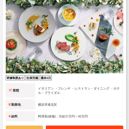
研修制度あり
社保完備
週休2日
イタリアン ・フレンチ ・レストラン・ダイニング ・ホテ
業態
ル・ブライダル
勤務地
横浜市港北区
給料
料理長(候補)：月給31万円～45万円