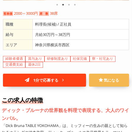
2000～3000円
38席
客単価
席 数
職種
料理長(候補) / 正社員
給与
月給30万円～38万円
エリア
神奈川県横浜市西区
経験者優遇
賞与あり
研修制度あり
社保完備
寮・社宅あり
交通費支給
週休2日
1分で応募する
気になる
この求人の特徴
ディック・ブルーナの世界観を料理で表現する、大人のワイ
ンバル。
「Dick Bruna TABLE YOKOHAMA」は、ミッフィーの生みの親として知ら