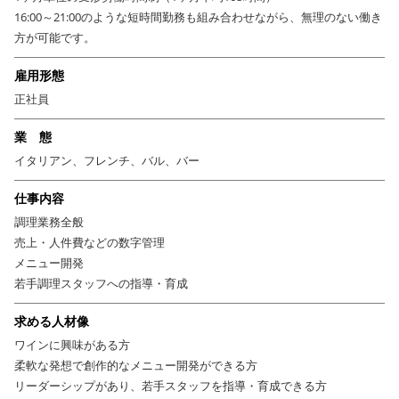
16:00～21:00のような短時間勤務も組み合わせながら、無理のない働き
可能で、食とワインの知見を深めることができます。働きやすさと創造性
方が可能です。
を両立できる環境で、新しいワインカルチャーを一緒に育てていきません
か？
雇用形態
正社員
業 態
イタリアン、フレンチ、バル、バー
仕事内容
調理業務全般
売上・人件費などの数字管理
メニュー開発
若手調理スタッフへの指導・育成
求める人材像
ワインに興味がある方
柔軟な発想で創作的なメニュー開発ができる方
リーダーシップがあり、若手スタッフを指導・育成できる方