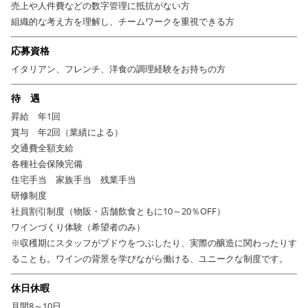
売上や人件費などの数字管理に抵抗がない方
組織的な考え方を理解し、チームワークを重視できる方
応募資格
イタリアン、フレンチ、洋食の調理経験をお持ちの方
待 遇
昇給 年1回
賞与 年2回（業績による）
交通費全額支給
各種社会保険完備
住宅手当 家族手当 残業手当
研修制度
社員割引制度（物販・店舗飲食ともに10～20％OFF）
ワインづくり体験（希望者のみ）
※収穫期にスタッフがブドウをつぶしたり、実際の醸造に関わったりす
ることも。ワインの背景を学びながら働ける、ユニークな制度です。
休日休暇
月間8～10日