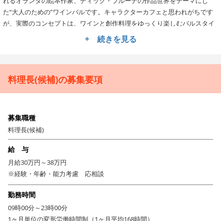
れるオランダの絵本作家、ディック・ブルーナの作品世界をテーマにし
た“大人のための”ワインバルです。キャラクターカフェと思われがちです
が、実際のコンセプトは、ワインと創作料理をゆっくり楽しむバルスタイ
ル。花束をモチーフにしたサラダや、キャラクターをイメージした真っ黒
+ 続きを見る
なカレーパンなど、物語性と遊び心に富んだメニューを提供しています。
ブランドの世界観づくりに共感し、料理でその魅力を伝えたい方をお待ち
しています。
料理長(候補)の募集要項
料理長候補として、創作メニューとキッチン全体をリード。
お任せするのは、調理全般に加え、食材の発注・在庫管理、売上・人件費
の数値管理、そして若手スタッフの育成・マネジメントまで。ワインとの
マリアージュを意識した創作料理の開発には、社長や店長とも連携して取
募集職種
り組んでいただきます。将来的には、関東圏の複数店舗を統括する「総料
料理長(候補)
理長」や、醸造部門・営業・商品企画といった他部門へのキャリアシフト
給 与
も可能。料理人としての技術だけでなく、広い視野を持って現場を動かし
たい方にふさわしいポジションです。
月給30万円～38万円
月8〜10日休・福利厚生充実。柔軟な働き方も可能です。
※経験・年齢・能力考慮 応相談
1ヶ月平均168時間の変形労働制を採用しており、無理のない勤務体制を実
勤務時間
現。繁忙期を除けば残業も少なめで、16:00〜21:00などの短時間勤務も柔
09時00分～23時00分
軟に組めます。昇給年1回・賞与年2回に加え、交通費全額支給、家族手当
1ヶ月単位の変形労働時間制（1ヶ月平均168時間）
や住宅手当などの制度も完備。希望者はワインの収穫や醸造体験にも参加