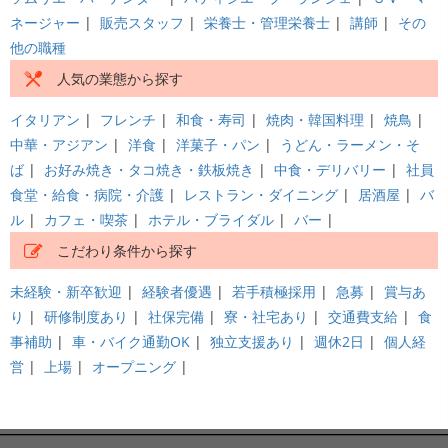
ネージャー
|
販売スタッフ
|
栄養士・管理栄養士
|
講師
|
その
他の職種
人気の業態から探す
イタリアン
|
フレンチ
|
和食・寿司
|
焼肉・韓国料理
|
焼鳥
|
中華・アジアン
|
洋食
|
洋菓子・パン
|
うどん・ラーメン・そ
ば
|
お好み焼き・タコ焼き・鉄板焼き
|
中食・デリバリー
|
社員
食堂・給食・病院・介護
|
レストラン・ダイニング
|
居酒屋
|
バ
ル
|
カフェ・喫茶
|
ホテル・ブライダル
|
バー
|
こだわり条件から探す
未経験・新卒歓迎
|
経験者優遇
|
若手積極採用
|
急募
|
賞与あ
り
|
研修制度あり
|
社保完備
|
寮・社宅あり
|
交通費支給
|
食
事補助
|
車・バイク通勤OK
|
独立支援あり
|
週休2日
|
個人経
営
|
上場
|
オープニング
|