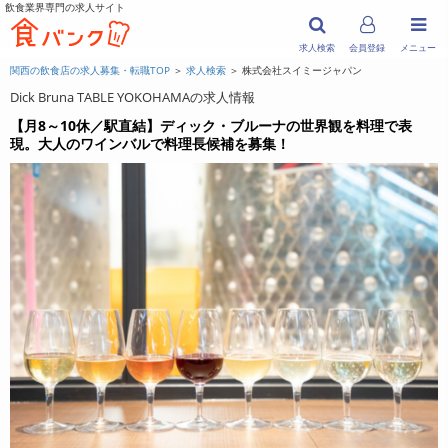
飲食業界専門の求人サイト
求人検索
会員登録
メニュー
関西の飲食店の求人募集・転職TOP
＞
求人検索
＞ 株式会社スイミージャパン
Dick Bruna TABLE YOKOHAMAの求人情報
【月8～10休／駅直結】ディック・ブルーナの世界観を料理で表
現。大人のワインバルで料理長候補を募集！