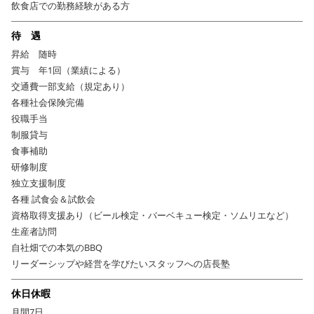
日曜定休！ご家庭やプライベートも充実のメリハリ生活
飲食店での勤務経験がある方
飲食業だって「日曜休みを諦めない！」
これはオーナーの熱いこだわりで
待 遇
す。
昼も夜もお客様にパワーをお届けするエネルギッシュな仕事だからこそ、
昇給 随時
プライベートも大切に、豊かな人生を送ってほしいという想いがありま
賞与 年1回（業績による）
す。
交通費一部支給（規定あり）
各種社会保険完備
GW休暇・夏期休暇・秋期休暇・年末年始休暇
・・・と
役職手当
一年間を通して連休もしっかり！メリハリある生活が実現できます。
制服貸与
食事補助
オンもオフも笑顔の毎日
を送れる。それがサル食堂の一番の強みかもしれ
研修制度
ません。
独立支援制度
サル食堂ではお互いを大切にしながら、力を合わせる熱いスタッフ達が待
各種 試食会＆試飲会
っています！
資格取得支援あり（ビール検定・バーベキュー検定・ソムリエなど）
生産者訪問
自社畑での本気のBBQ
リーダーシップや経営を学びたいスタッフへの店長塾
休日休暇
月間7日