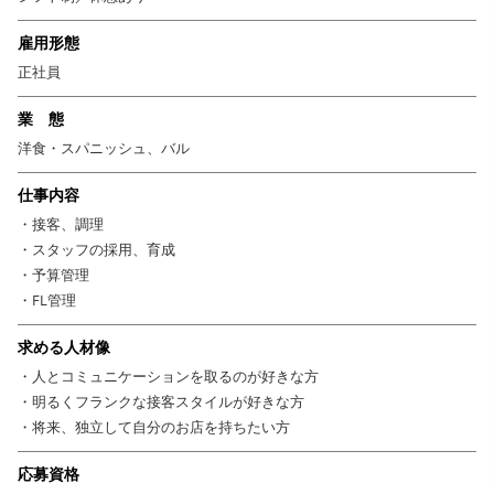
を届けてください！
雇用形態
さらに店長候補のあなたには、スタッフの採用育成・FL管理・予算管
正社員
理・・・と
少しずつ守備範囲を広げながら、店舗経営を担える人材を目指していただ
業 態
きます。
洋食・スパニッシュ、バル
＼こんな方にはピッタリ／
仕事内容
・お客様から喜びのリアクションを感じたい
・接客、調理
・型にハマらず臨機応変に対応できる
・スタッフの採用、育成
・お店を切り盛りできる力をつけたい
・予算管理
・人の笑顔が好き、飲食が好き、楽しい空気が好き！
・FL管理
■■ゆくゆくはこんなキャリアも■■
求める人材像
◎複数店舗のマネージャーを目指す
・人とコミュニケーションを取るのが好きな方
◎会社経営の参画へステップアップ
・明るくフランクな接客スタイルが好きな方
◎社内独立、完全独立も応援！
・将来、独立して自分のお店を持ちたい方
ぜひあなたが思う「夢」を叶えてください！
応募資格