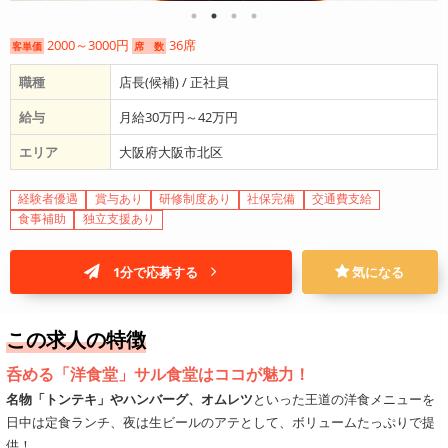
2000～3000円
36席
客単価
席 数
職種
店長(候補) / 正社員
給与
月給30万円～42万円
エリア
大阪府大阪市北区
経験者優遇
賞与あり
研修制度あり
社保完備
交通費支給
食事補助
独立支援あり
1分で応募する
気になる
この求人の特徴
呑める「洋食堂」サル食堂はココが魅力！
名物「トンテキ」やハンバーグ、オムレツ
といった王道の洋食メニューを
日中は定食ランチ、夜は生ビールのアテとして、ボリュームたっぷりで提
供！