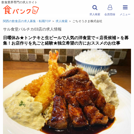
飲食業界専門の求人サイト
求人検索
会員登録
メニュー
関西の飲食店の求人募集・転職TOP
＞
求人検索
＞ ごちそうさま株式会社
サル食堂バルチカ03店の求人情報
日曜休み★トンテキと生ビールで人気の洋食堂で＜店長候補＞を募
集！お店作りを丸ごと経験★独立希望の方におススメのお仕事