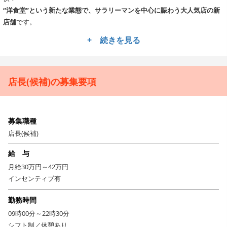
“洋食堂”という新たな業態で、サラリーマンを中心に賑わう大人気店の新
店舗
です。
+ 続きを見る
「サル食堂来たら元気出るわ～！」
嬉しい声が客席で飛び交うのは、
料理が美味しいのはもちろん、お店中がエネルギッシュな活気に満ちてい
るから。
カウンター越しに「めっちゃ旨い！」の声、テーブルで賑わうお客様たち
店長(候補)の募集要項
の笑顔。
明るいパワー溢れるサル食堂は、
お客様の喜びを全身で感じられるお店
で
す！
募集職種
熱い仲間たちと店づくり！＜調理・接客・運営＞まるごと身
店長(候補)
につきます
給 与
サル食堂では
調理・接客・ドリンカーなどすべてお任せ！
月給30万円～42万円
カウンター越しに自分で作った料理を直接お出しして、メニューの魅力を
インセンティブ有
語らうことも。
店内の活気に、まるで
エンターテイメントの一員になったような充実感
を
勤務時間
味わえます。
09時00分～22時30分
ボリューミーな料理に負けないくらい元気な熱量で、お客様に明日の活力
シフト制／休憩あり