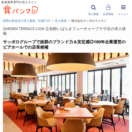
飲食業界専門の求人サイト
求人検索
会員登録
メニュー
関西の飲食店の求人募集・転職TOP
＞
求人検索
＞ 株式会社サッポロライオン
GARDEN TERRACE LION 立命館いばらきフューチャープラザ店の求人情
報
サッポログループで抜群のブランド力＆安定感◎100年企業運営の
ビアホールでの店長候補