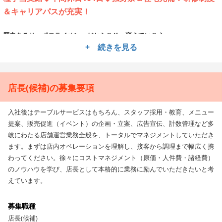
＆キャリアパスが充実！
歴史あるサッポロライオン。だからこそ、変えていこう
+ 続きを見る
サッポロライオンは、ビアホール「銀座ライオン」「エビスバー」を代表
する高いブランド力を誇る飲食店を経営している企業です。その歴史、創
業から実に100年超。それだけ長くお客様に愛されているのは、「変わら
ない味」ではなく「変わっていくこと」「チャレンジしていくこと」を常
店長(候補)の募集要項
に忘れず前進するからです。老舗であるからこそ、新しい発想やアイデア
を求めています。サッポロライオンを変える、チカラになりませんか。
入社後はテーブルサービスはもちろん、スタッフ採用・教育、メニュー
提案、販売促進（イベント）の企画・立案、広告宣伝、計数管理など多
自己成長をとことんバックアップ
岐にわたる店舗運営業務全般を、トータルでマネジメントしていただき
企業規模が大きくなればなるほど、研修制度もシステマチックになりが
ます。まずは店内オペレーションを理解し、接客から調理まで幅広く携
ち。ですが、サッポロライオンは決まりきった研修でみんなと同じように
わってください。徐々にコストマネジメント（原価・人件費・諸経費）
成長するわけではありません。個々が目指している目標に向かって主体的
のノウハウを学び、店長として本格的に業務に励んでいただきたいと考
に学ぶ、『自己啓発』を尊重しています。例えば日本ビール検定、ビール
えています。
アドバイザー、ワインコンシェルジュ、日本酒ソムリエといったアルコー
ルの知識を深めるものからコミュニケーションスキルを高めるセミナー参
募集職種
加まで幅広くサポート。もちろん資格取得や勉強に必要な費用は会社が負
担します。自分に必要な知識とスキルを随時手にいれられる寛容な社風
店長(候補)