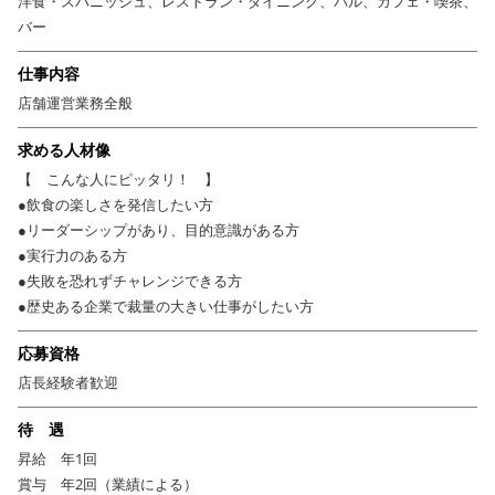
洋食・スパニッシュ、レストラン・ダイニング、バル、カフェ・喫茶、
バー
仕事内容
店舗運営業務全般
求める人材像
【 こんな人にピッタリ！ 】
●飲食の楽しさを発信したい方
●リーダーシップがあり、目的意識がある方
●実行力のある方
●失敗を恐れずチャレンジできる方
●歴史ある企業で裁量の大きい仕事がしたい方
応募資格
店長経験者歓迎
待 遇
昇給 年1回
賞与 年2回（業績による）