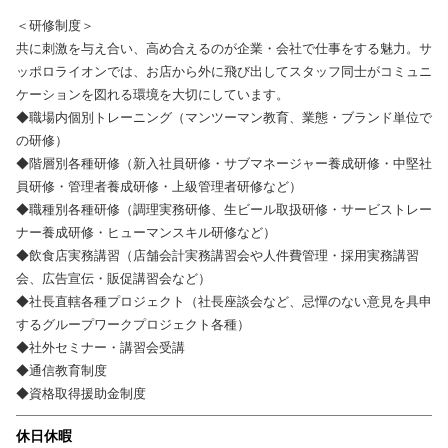
＜研修制度＞
共に刺激を与え合い、高め合えるのが企業・会社で仕事をする魅力。サ
ッポロライオンでは、お店から外に飛び出してスタッフ同士がコミュニ
ケーションを図れる環境を大切にしています。
◆職場内個別トレーニング（マンツーマン教育、業態・ブランド単位で
の研修）
◆階層別各種研修（新入社員研修・サブマネージャー養成研修・中堅社
員研修・管理者養成研修・上級管理者研修など）
◆職種別各種研修（調理実務研修、生ビール取扱研修・サービストレー
ナー養成研修・ヒューマンスキル研修など）
◆飲食店実務講習（店舗会計実務講習会や人件費管理・採用実務講習
会、広告宣伝・販促講習会など）
◆社長直轄各種プロジェクト（社長座談会など、忌憚のない意見を具申
するグループワークプロジェクト各種）
◆社外セミナー・講習会受講
◆通信教育制度
◆資格取得援助金制度
休日休暇