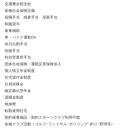
交通費全額支給
各種社会保険完備
役職手当 残業手当 深夜手当
制服貸与
食事補助
車・バイク通勤OK
休日出勤手当
技能手当
特別営業所手当
団体生命保険・通勤災害保険加入
個人積立年金制度
住宅貸付金制度
社員持株会
確定拠出型年金
退職金制度
独身寮
転勤者用社宅
契約保養施設・契約スポーツクラブ利用可能
各種クラブ活動（ゴルフ･フットサル･ボーリング･釣り･野球等）