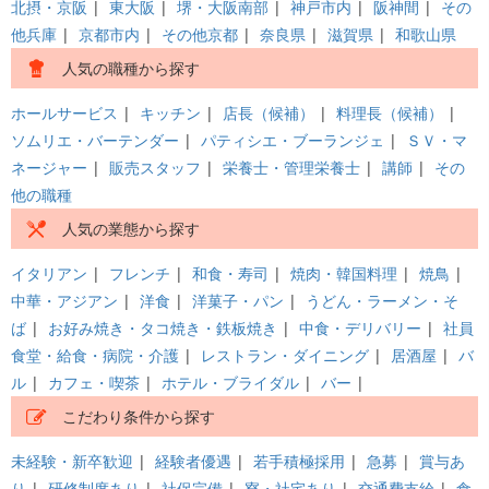
北摂・京阪
|
東大阪
|
堺・大阪南部
|
神戸市内
|
阪神間
|
その
他兵庫
|
京都市内
|
その他京都
|
奈良県
|
滋賀県
|
和歌山県
人気の職種から探す
ホールサービス
|
キッチン
|
店長（候補）
|
料理長（候補）
|
ソムリエ・バーテンダー
|
パティシエ・ブーランジェ
|
ＳＶ・マ
ネージャー
|
販売スタッフ
|
栄養士・管理栄養士
|
講師
|
その
他の職種
人気の業態から探す
イタリアン
|
フレンチ
|
和食・寿司
|
焼肉・韓国料理
|
焼鳥
|
中華・アジアン
|
洋食
|
洋菓子・パン
|
うどん・ラーメン・そ
ば
|
お好み焼き・タコ焼き・鉄板焼き
|
中食・デリバリー
|
社員
食堂・給食・病院・介護
|
レストラン・ダイニング
|
居酒屋
|
バ
ル
|
カフェ・喫茶
|
ホテル・ブライダル
|
バー
|
こだわり条件から探す
未経験・新卒歓迎
|
経験者優遇
|
若手積極採用
|
急募
|
賞与あ
り
|
研修制度あり
|
社保完備
|
寮・社宅あり
|
交通費支給
|
食