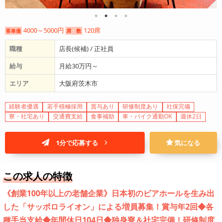
4000～5000円
120席
客単価
席 数
職種
店長(候補) / 正社員
給与
月給30万円～
エリア
大阪府茨木市
経験者優遇
若手積極採用
賞与あり
研修制度あり
社保完備
寮・社宅あり
交通費支給
食事補助
車・バイク通勤OK
週休2日
1分で応募する
気になる
この求人の特徴
《創業100年以上の老舗企業》日本初のビアホールを生み出
した「サッポロライオン」による増員募集！賞与年2回◆各
種手当支給◆年間休日104日◆独身寮＆社宅完備！研修制度