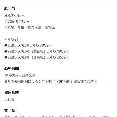
が、サッポロライオンの魅力です。
給 与
月給30万円～
マネジメントスキルもノウハウも、素養さえあれば入社してから身に付く
※試用期間3ヶ月
もの。重視するのは、チャレンジ精神です。サッポロライオンで自己実現
※経験・年齢・能力考慮 応相談
を叶えたい方、お待ちしています。
＜年収例＞
◆25歳／入社2年…年収330万円
◆29歳／入社5年（主任職）…年収420万円
◆33歳／入社8年（店長職）…年収525万円
勤務時間
10時00分～23時00分
変形労働時間制によるシフト制（休憩1時間）※実働7.75時間
雇用形態
正社員
業 態