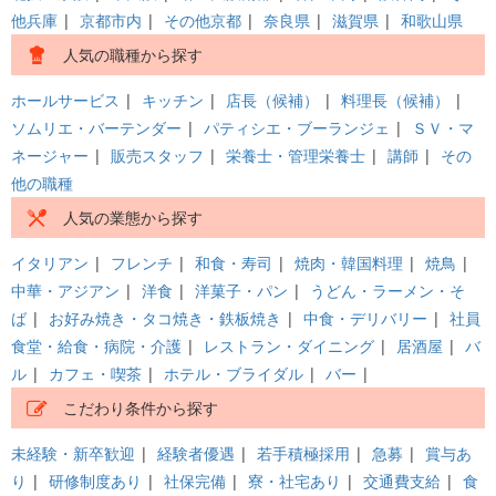
他兵庫
|
京都市内
|
その他京都
|
奈良県
|
滋賀県
|
和歌山県
人気の職種から探す
ホールサービス
|
キッチン
|
店長（候補）
|
料理長（候補）
|
ソムリエ・バーテンダー
|
パティシエ・ブーランジェ
|
ＳＶ・マ
ネージャー
|
販売スタッフ
|
栄養士・管理栄養士
|
講師
|
その
他の職種
人気の業態から探す
イタリアン
|
フレンチ
|
和食・寿司
|
焼肉・韓国料理
|
焼鳥
|
中華・アジアン
|
洋食
|
洋菓子・パン
|
うどん・ラーメン・そ
ば
|
お好み焼き・タコ焼き・鉄板焼き
|
中食・デリバリー
|
社員
食堂・給食・病院・介護
|
レストラン・ダイニング
|
居酒屋
|
バ
ル
|
カフェ・喫茶
|
ホテル・ブライダル
|
バー
|
こだわり条件から探す
未経験・新卒歓迎
|
経験者優遇
|
若手積極採用
|
急募
|
賞与あ
り
|
研修制度あり
|
社保完備
|
寮・社宅あり
|
交通費支給
|
食