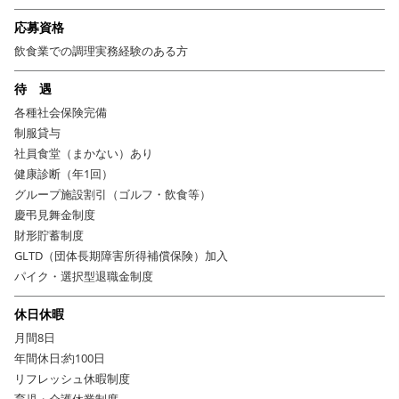
応募資格
飲食業での調理実務経験のある方
待 遇
各種社会保険完備
制服貸与
社員食堂（まかない）あり
健康診断（年1回）
グループ施設割引（ゴルフ・飲食等）
慶弔見舞金制度
財形貯蓄制度
GLTD（団体長期障害所得補償保険）加入
パイク・選択型退職金制度
休日休暇
月間8日
年間休日:約100日
リフレッシュ休暇制度
育児・介護休業制度