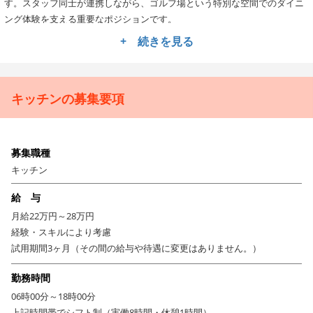
す。スタッフ同士が連携しながら、ゴルフ場という特別な空間でのダイニ
ング体験を支える重要なポジションです。
+ 続きを見る
【活かせる経験】ホテル・レストラン・宴会場での調理経験
が直結します
飲食業でのキッチン経験がある方は即戦力として活躍できます。和食・洋
食・中華などジャンルは問いません。開放的な空間でお料理を楽しんでい
キッチンの募集要項
ただけます。丁寧な仕込み作業や、ピーク時の段取り力、清潔感を保つキ
ッチン管理の経験なども大いに活かせる職場です。
【働く上での魅力】プライベートを大切にしながら安定して
募集職種
働ける環境
キッチン
月8休日＋各種休暇制度が充実。ゴルフ場という立地上、深夜営業がなく生
給 与
活リズムが整えやすい環境です。サントリーグループのバックアップのも
月給22万円～28万円
と、福利厚生も充実で現場で働く方への配慮が行き届いています。長期的
経験・スキルにより考慮
に腰を据えて働ける職場です。
試用期間3ヶ月（その間の給与や待遇に変更はありません。）
勤務時間
06時00分～18時00分
上記時間帯でシフト制（実働8時間・休憩1時間）