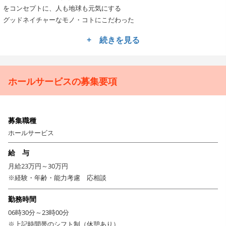
をコンセプトに、人も地球も元気にする
グッドネイチャーなモノ・コトにこだわった
新しいライフスタイルを、
+ 続きを見る
京都から世界へ発信する
複合型商業施設を目指します！
その館内のレストラン・カフェにて、
ホールサービスの募集要項
お店の運営を支えるスターティングメンバーとして
一から携わっていけるチャンスです★
募集職種
＊＊貴重な立ち上げの経験を積めます！＊＊
ホールサービス
入社後は、キッチンメンバーとのミーティングや
コンセプトに基づいたサービスのオペレーションなどに
給 与
どんどん携わっていただきます。
月給23万円～30万円
※経験・年齢・能力考慮 応相談
準備段階からお店づくりに携われるのは
オープニングメンバーならではの醍醐味！
勤務時間
空間・料理・スタッフ・BGM・レイアウトなど
06時30分～23時00分
「どうやったらお客さまに楽しんでいただくか」
※上記時間帯のシフト制（休憩あり）