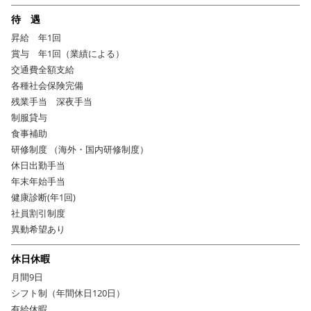
待 遇
東京・大阪など全国に多彩な飲食ブランドを展開。
「bills」「IZAMA」といった
昇給 年1回
メディアで話題の人気店を中心に
賞与 年1回（業績による）
年間15店舗の驚異的な出店スピードで成長を遂げています。
交通費全額支給
各種社会保険完備
ユニークなテイストの店舗展開が得意な同社では
残業手当 深夜手当
「遊びの中から生まれるアイデア」を大切にしています。
制服貸与
だからこそ月9〜10日としっかり休みを取れる体制を作り、
食事補助
スタッフにゆとりある時間を過ごしてもらっています！
研修制度 （海外・国内研修制度）
休日出勤手当
多くの人に愛される「遊び場」を生み出す
年末年始手当
あなたの個性を尊重します。
健康診断(年1回)
自らがアイデアの発信源となり、
社員割引制度
新たなトレンドを生み出してください！
異動希望あり
休日休暇
月間9日
シフト制（年間休日120日）
有給休暇