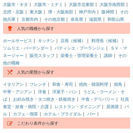
大阪市・キタ
|
大阪市・ミナミ
|
大阪市北東部
|
大阪市南西部
|
北摂・京阪
|
東大阪
|
堺・大阪南部
|
神戸市内
|
阪神間
|
その
他兵庫
|
京都市内
|
その他京都
|
奈良県
|
滋賀県
|
和歌山県
人気の職種から探す
ホールサービス
|
キッチン
|
店長（候補）
|
料理長（候補）
|
ソムリエ・バーテンダー
|
パティシエ・ブーランジェ
|
ＳＶ・マ
ネージャー
|
販売スタッフ
|
栄養士・管理栄養士
|
講師
|
その
他の職種
人気の業態から探す
イタリアン
|
フレンチ
|
和食・寿司
|
焼肉・韓国料理
|
焼鳥
|
中華・アジアン
|
洋食
|
洋菓子・パン
|
うどん・ラーメン・そ
ば
|
お好み焼き・タコ焼き・鉄板焼き
|
中食・デリバリー
|
社員
食堂・給食・病院・介護
|
レストラン・ダイニング
|
居酒屋
|
バ
ル
|
カフェ・喫茶
|
ホテル・ブライダル
|
バー
|
こだわり条件から探す