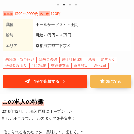
1500～5000円
120席
客単価
席 数
職種
ホールサービス / 正社員
給与
月給23万円～30万円
エリア
京都府京都市下京区
未経験・新卒歓迎
経験者優遇
若手積極採用
急募
賞与あり
研修制度あり
社保完備
交通費支給
食事補助
週休2日
1分で応募する
気になる
この求人の特徴
2019年12月、京都河原町にオープンした
新しいホテルでホールスタッフを募集中！
"信じられるものだけを、美味しく、楽しく。"