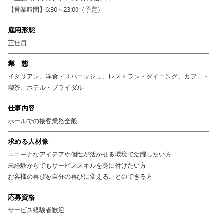
を考え、運営に取り組めますよ。
【営業時間】6:30～23:00（予定）
オープン後はお客さまからのオーダーテイク、
雇用形態
料理・ドリンクの提供、会計や予約管理など
正社員
ホール業務全般をお任せします。
業 態
ゆくゆくはホールリーダーや、店長補佐、
イタリアン、洋食・スパニッシュ、レストラン・ダイニング、カフェ・
新店舗立ち上げプロジェクトへの参画などへの
喫茶、ホテル・ブライダル
チャンスもあり、キャリアパスは無限大！
仕事内容
サービスを中心とした幅広いスキルを磨きたい。
ホールでの接客業務全般
そんな好奇心があれば楽しめる環境です！
求める人材像
＊＊年間休日120日！クリエイティブなアイデアを刺激す
ユニークなアイデアや個性が活かせる環境で活躍したい方
る”遊び”を大事にする社風＊＊
未経験からでもサービススキルを身に付けたい方
運営を行うのは、ファッション・音楽・建築・デザイン・アート・食をコ
お客様の喜びを自分の喜びに変えることのできる方
ンテンツに、
応募資格
新たな「遊び場」を創造することを目指す
『トランジットジェネラルオフィス』です。
サービス経験者歓迎