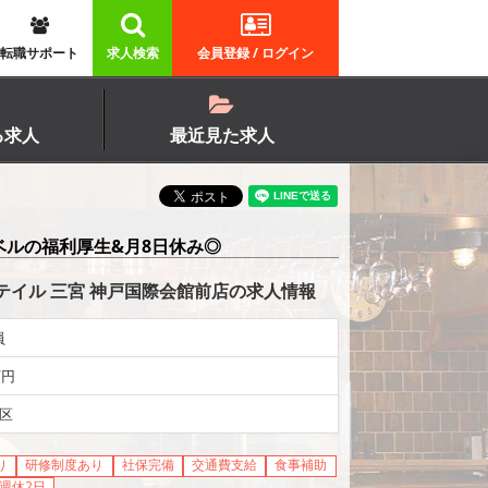
転職サポート
求人検索
会員登録 / ログイン
る求人
最近見た求人
ベルの福利厚生&月8日休み◎
イル 三宮 神戸国際会館前店の求人情報
員
万円
区
り
研修制度あり
社保完備
交通費支給
食事補助
週休2日