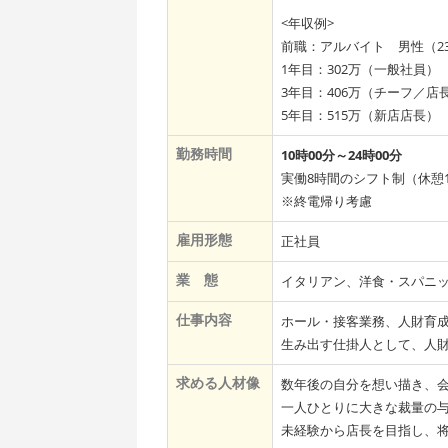
<年収例>
前職：アルバイト 男性（2
1年目：302万（一般社員）
3年目：406万（チーフ／店
5年目：515万（新店店長）
勤務時間
10時00分～24時00分
実働8時間のシフト制（休憩
※終電帰り考慮
雇用形態
正社員
業 態
イタリアン、洋食・スパニ
仕事内容
ホール・接客業務、人財育
生み出す仕掛人として、人
求める人材像
数年後の自分を想い描き、
一人ひとりに大きな裁量の
未経験から店長を目指し、