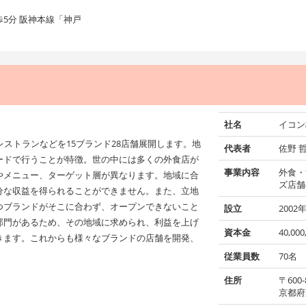
5分 阪神本線「神戸
社名
イコン
レストランなどを15ブランド28店舗展開します。地
代表者
佐野 
ードで行うことが特徴。世の中には多くの外食店が
事業内容
外食・
やメニュー、ターゲット層が異なります。地域に合
ズ店舗
分な収益を得られることができません。また、立地
つブランドがそこに合わず、オープンできないこと
設立
2002
部門があるため、その地域に求められ、利益を上げ
資本金
40,00
きます。これからも様々なブランドの店舗を開発、
従業員数
70名
住所
〒600-
京都府