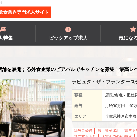
す
飲食業界専門求人サイト
人特集
ピックアップ求人
気にな
8店舗を展開する外食企業のビアバルでキッチンを募集！最高レ
ラピュタ・ザ・フランダーステ
職種
店長(候補) / 正社
給与
月給30万円～40
エリア
兵庫県神戸市中央
経験者優遇
若手積極採用
賞与あ
独立支援あり
終電までの勤務OK