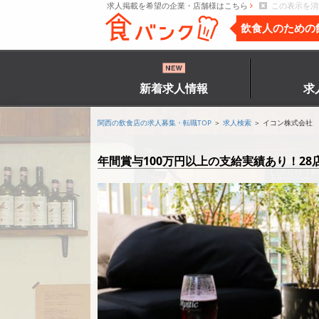
求人掲載を希望の企業・店舗様はこちら
この表示を消
飲食人のための
新着求人情報
求
関西の飲食店の求人募集・転職TOP
＞
求人検索
＞ イコン株式会社
年間賞与100万円以上の支給実績あり！2