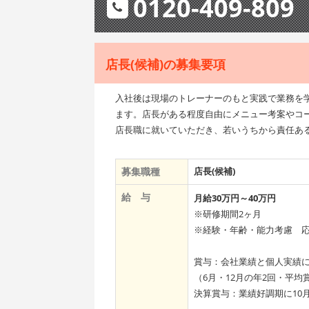
0120-409-809
店長(候補)の募集要項
入社後は現場のトレーナーのもと実践で業務を学
ます。店長がある程度自由にメニュー考案やコ
店長職に就いていただき、若いうちから責任あ
募集職種
店長(候補)
給 与
月給30万円～40万円
※研修期間2ヶ月
※経験・年齢・能力考慮 
賞与：会社業績と個人実績
（6月・12月の年2回・平均
決算賞与：業績好調期に10