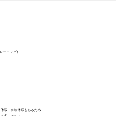
トレーニング）
弔休暇・有給休暇もあるため、
フも多いです！