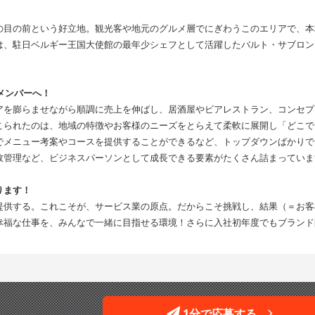
の目の前という好立地。観光客や地元のグルメ層でにぎわうこのエリアで、本
は、駐日ベルギー王国大使館の最年少シェフとして活躍したバルト・サブロン
メンバーへ！
アを膨らませながら順調に売上を伸ばし、居酒屋やビアレストラン、コンセプ
こられたのは、地域の特徴やお客様のニーズをとらえて柔軟に展開し「どこで
でメニュー考案やコースを提供することができるなど、トップダウンばかりで
数管理など、ビジネスパーソンとして成長できる要素がたくさん詰まっていま
ります！
提供する。これこそが、サービス業の原点。だからこそ挑戦し、結果（＝お客
幸福な仕事を、みんなで一緒に目指せる環境！さらに入社初年度でもブランド
1分で応募する