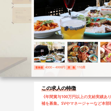
4000～4999円
110席
客単価
席 数
この求人の特徴
《年間賞与100万円以上の支給実績あ
補を募集。SVやマネージャーなど本