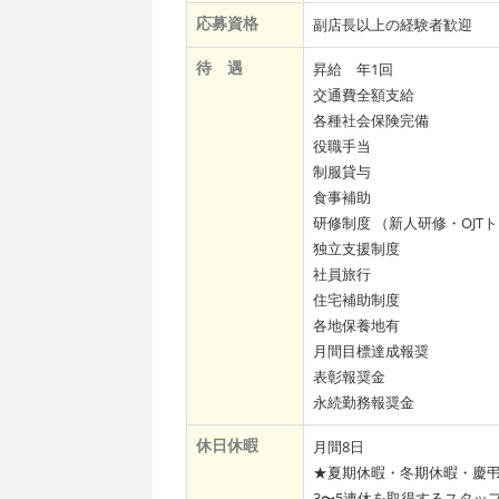
応募資格
副店長以上の経験者歓迎
待 遇
昇給 年1回
交通費全額支給
各種社会保険完備
役職手当
制服貸与
食事補助
研修制度 （新人研修・OJT
独立支援制度
社員旅行
住宅補助制度
各地保養地有
月間目標達成報奨
表彰報奨金
永続勤務報奨金
休日休暇
月間8日
★夏期休暇・冬期休暇・慶
3〜5連休を取得するスタッ