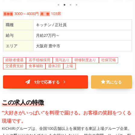
3000～4000円
103席
客単価
席 数
職種
キッチン / 正社員
給与
月給27万円～
エリア
大阪府 豊中市
経験者優遇
若手積極採用
賞与あり
研修制度あり
社保完備
交通費支給
食事補助
週休2日
上場
1分で応募する
気になる
この求人の特徴
“大好きがいっぱい”を料理で届ける。お客様の笑顔をつくる
現場です。
KICHIRIグループは、全国100店舗以上を展開する東証上場グループ企業。