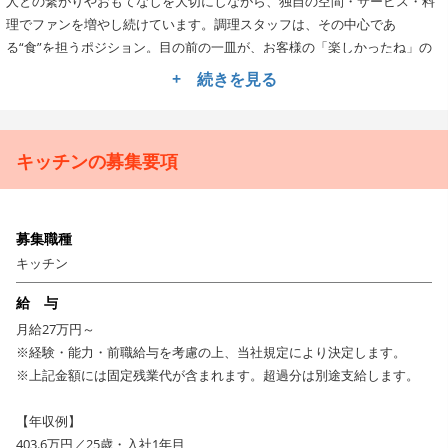
人との繋がりやおもてなしを大切にしながら、独自の空間・サービス・料
理でファンを増やし続けています。調理スタッフは、その中心であ
る“食”を担うポジション。目の前の一皿が、お客様の「楽しかったね」の
記憶になるように、気持ちを込めて料理と向き合える方を歓迎します。
+ 続きを見る
調理経験を活かしながら、メニュー開発や発注業務にも挑戦
できます。
お任せするのは、仕込み・調理・盛り付けなどキッチン業務全般。スキル
キッチンの募集要項
に応じて、新メニューの開発や食材の選定、発注・在庫管理などにも関わ
っていただきます。チームで協力しながら、店舗の魅力を料理面から支え
るやりがいあるポジションです。新しい業態やブランド展開も活発なた
募集職種
め、これまでの経験を活かしつつ、創作にも挑戦できる環境が整っていま
す。
キッチン
安定と挑戦が両立する職場。将来は自らキャリアを描けま
給 与
す。
月給27万円～
昇給はなんと年12回のチャンスがあり、1年目からしっかり評価される仕
※経験・能力・前職給与を考慮の上、当社規定により決定します。
組みです。年間休日110日＋年3回の5連休制度で、プライベートも大切に
※上記金額には固定残業代が含まれます。超過分は別途支給します。
できます。希望勤務地や転勤の有無も選択可能。社内研修制度「KICHIRI
MBA」では、技術だけでなくマインドやビジネススキルも学べ、将来的に
【年収例】
は料理長やブランド立ち上げなど、幅広いキャリアを自分で選べます。
403.6万円／25歳・入社1年目