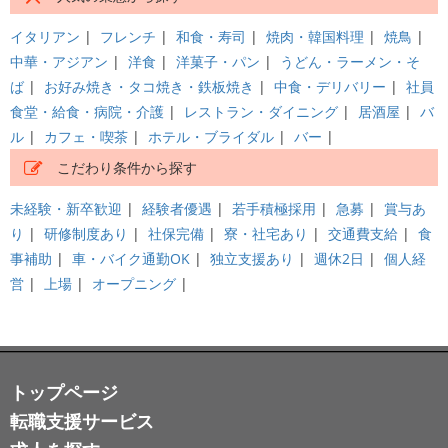
イタリアン
|
フレンチ
|
和食・寿司
|
焼肉・韓国料理
|
焼鳥
|
中華・アジアン
|
洋食
|
洋菓子・パン
|
うどん・ラーメン・そ
ば
|
お好み焼き・タコ焼き・鉄板焼き
|
中食・デリバリー
|
社員
食堂・給食・病院・介護
|
レストラン・ダイニング
|
居酒屋
|
バ
ル
|
カフェ・喫茶
|
ホテル・ブライダル
|
バー
|
こだわり条件から探す
未経験・新卒歓迎
|
経験者優遇
|
若手積極採用
|
急募
|
賞与あ
り
|
研修制度あり
|
社保完備
|
寮・社宅あり
|
交通費支給
|
食
事補助
|
車・バイク通勤OK
|
独立支援あり
|
週休2日
|
個人経
営
|
上場
|
オープニング
|
トップページ
転職支援サービス