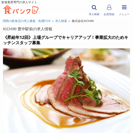
飲食業界専門の求人サイト
求人検索
会員登録
メニュー
関西の飲食店の求人募集・転職TOP
＞
求人検索
＞ 株式会社KICHIRI
KICHIRI 豊中駅前の求人情報
《昇給年12回》上場グループでキャリアアップ！事業拡大のためキ
ッチンスタッフ募集