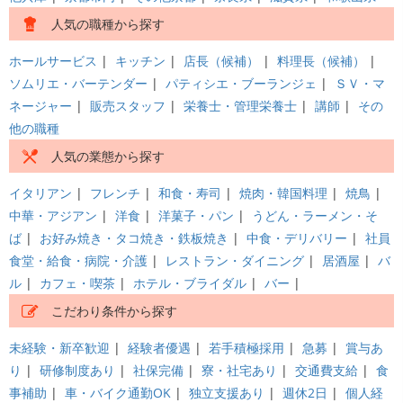
人気の職種から探す
ホールサービス
|
キッチン
|
店長（候補）
|
料理長（候補）
|
ソムリエ・バーテンダー
|
パティシエ・ブーランジェ
|
ＳＶ・マ
ネージャー
|
販売スタッフ
|
栄養士・管理栄養士
|
講師
|
その
他の職種
人気の業態から探す
イタリアン
|
フレンチ
|
和食・寿司
|
焼肉・韓国料理
|
焼鳥
|
中華・アジアン
|
洋食
|
洋菓子・パン
|
うどん・ラーメン・そ
ば
|
お好み焼き・タコ焼き・鉄板焼き
|
中食・デリバリー
|
社員
食堂・給食・病院・介護
|
レストラン・ダイニング
|
居酒屋
|
バ
ル
|
カフェ・喫茶
|
ホテル・ブライダル
|
バー
|
こだわり条件から探す
未経験・新卒歓迎
|
経験者優遇
|
若手積極採用
|
急募
|
賞与あ
り
|
研修制度あり
|
社保完備
|
寮・社宅あり
|
交通費支給
|
食
事補助
|
車・バイク通勤OK
|
独立支援あり
|
週休2日
|
個人経