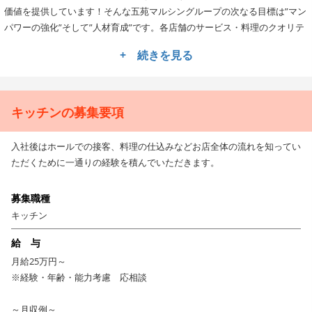
価値を提供しています！そんな五苑マルシングループの次なる目標は”マン
パワーの強化”そして”人材育成”です。各店舗のサービス・料理のクオリテ
ィを底上げし、100年企業を目指します。
+ 続きを見る
★安定企業でキャリアアップが叶う！
オペレーションの構築、企画販促、数値管理、店舗立ち上げなど多岐にわ
たる業務で活躍できるチャンスがありますので、まずは自らの得意分野を
キッチンの募集要項
活かしてお店作りにチャレンジしてくださいね！店舗スタッフ→チーフ→
店長、SV、営業課長などキャリアアップできる環境も整っていますよ！。
入社後はホールでの接客、料理の仕込みなどお店全体の流れを知ってい
ただくために一通りの経験を積んでいただきます。
★★様々な制度も多数♪長期的に勤務できる職場です！
五苑マルシングループでは、全従業員を対象にした「セブンスター」制度
募集職種
があります。
キッチン
「身だしなみ・笑顔・正確さ・お客様満足」など7項目の★があり、5つ以
上の★を獲得するとサービスのスペシャリストとして認定されます。
給 与
その他、包丁の研ぎ方や肉の切り方など詳しい指導を受けることができる
月給25万円～
「ミートアカデミー」、飲食店の運営方法など専門的に学ぶことができる
※経験・年齢・能力考慮 応相談
「K&Kスクール」などの受講も可能ですよ。
～月収例～