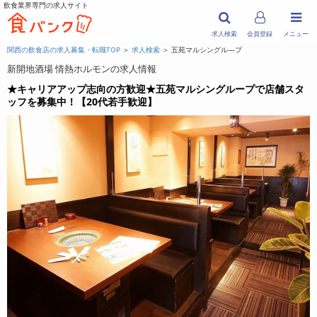
飲食業界専門の求人サイト
求人検索
会員登録
メニュー
関西の飲食店の求人募集・転職TOP
＞
求人検索
＞ 五苑マルシングル―プ
新開地酒場 情熱ホルモンの求人情報
★キャリアアップ志向の方歓迎★五苑マルシングループで店舗スタ
ッフを募集中！【20代若手歓迎】