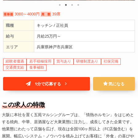
3000～4000円
39席
客単価
席 数
職種
キッチン / 正社員
給与
月給25万円～
エリア
兵庫県神戸市兵庫区
経験者優遇
若手積極採用
賞与あり
研修制度あり
社保完備
交通費支給
食事補助
1分で応募する
気になる
この求人の特徴
大阪に本社を置く五苑マルシングループは、「情熱ホルモン」をはじめと
する焼肉、中華、居酒屋など大衆業態に注力し、成長してきた企業です。
他業態にわたって店舗を広げ、現在は全国100ヶ所以上（FC店舗含む）を
展開。幅広いシステム・ノウハウを積み上げてお客様に「外食」の喜びや